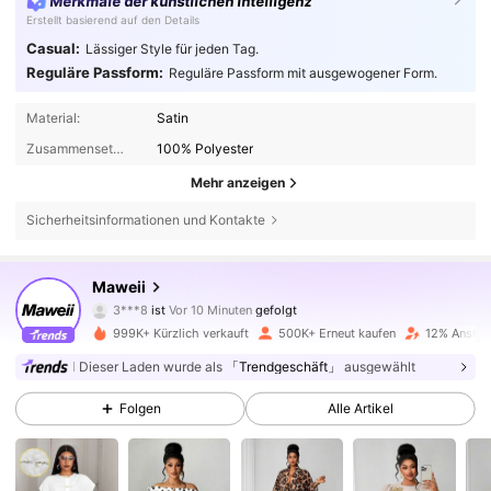
Merkmale der künstlichen Intelligenz
Erstellt basierend auf den Details
Casual:
Lässiger Style für jeden Tag.
Reguläre Passform:
Reguläre Passform mit ausgewogener Form.
Material:
Satin
Zusammensetzung:
100% Polyester
Mehr anzeigen
Sicherheitsinformationen und Kontakte
350K Follower
4,78
Maweii
s***9
ist am Durchsuchen
350K Follower
4,78
999K+ Kürzlich verkauft
500K+ Erneut kaufen
12% Anstieg
Dieser Laden wurde als
「Trendgeschäft」
ausgewählt
350K Follower
4,78
Folgen
Alle Artikel
350K Follower
4,78