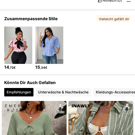
Hilfreich
(0)
350K Follower
4,78
Zusammenpassende Stile
Vielleicht gefällt dir
14
15
,72€
,34€
Könnte Dir Auch Gefallen
Empfehlungen
Unterwäsche & Nachtwäsche
Kleidungs-Accessoire