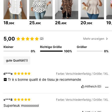
350K Follower
4,78
18
25
26
20
19
,99€
,49€
,49€
,99€
350K Follower
4,78
5,00
(2)
Mehr anzeigen
350K Follower
4,78
Kleiner
Richtige Größe
Größer
0%
100%
0%
gute Qualität
(1)
350K Follower
4,78
d***e
Farbe: Verschiedenfarbig / Größe: 1XL
Tr
è
s
bonne
qualit
é
de
tissu
je
recommande
350K Follower
4,78
Hilfreich
(0)
350K Follower
4,78
s***8
Farbe: Verschiedenfarbig / Größe: 1XL
Superleuk
moooooooi