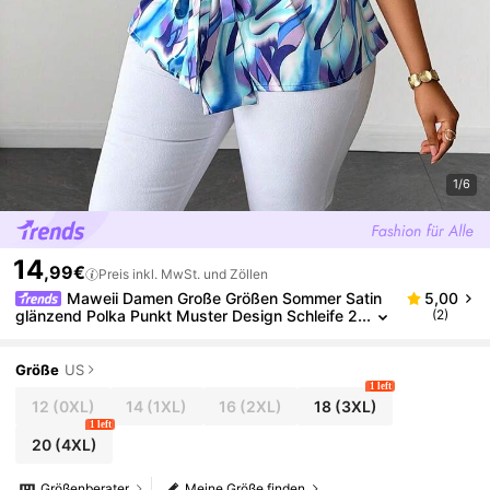
1/6
14
,99€
Preis inkl. MwSt. und Zöllen
Maweii Damen Große Größen Sommer Satin
5,00
glänzend Polka Punkt Muster Design Schleife 2
(2)
026 Neu Kurzarm Bluse, geeignet für Ausflüge,
Pendeln, Abschlussfeiern, Cosplay
Größe
US
1 left
12
(0XL)
14
(1XL)
16
(2XL)
18
(3XL)
1 left
20
(4XL)
Größenberater
Meine Größe finden