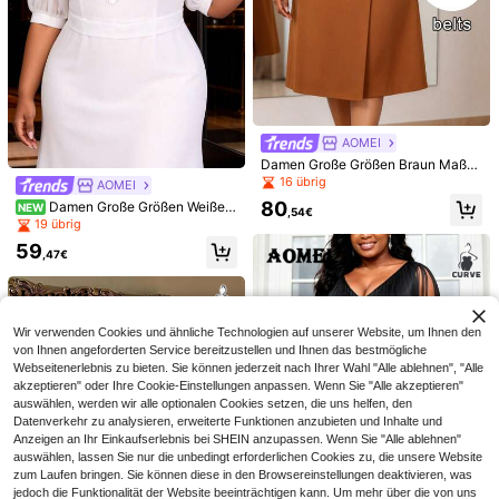
zeitsevent, Geburtstagsoutfit für Fr
auen, Partykleid
AOMEI
4
Damen Große Größen Braun Maßg
SHEIN Belle Große Gr
Coutiva
EU Warehouse
eschneidertes Blazerkleid mit Kerbr
16 übrig
AOMEI
ößen schwarzes V-Ausschnitt kurz
48
evers, Doppelreiher, geraffter Taille,
Coutiva Elegantes Abendkleid
NEW
,13€
es funkelndes asymmetrisches Wic
80
Damen Große Größen Weißes
NEW
langen Ärmeln, A-Linie, Midi, formel
mit Pailletten-, Perlen- und Strass-
,54€
100
kelkleid, elegantes Cocktailkleid für
Chiffon A-Linie Maxikleid, Quasten
,99€
19 übrig
l, für Büro, Kirche, Party
Design, quadratischem Ausschnitt, r
Abschlussball, Halbformelle Hochz
transparente Puffärmel, hohe Taille
ückenfreiem Meerjungfrauen-Sau
59
eitsgast Kleider, für Geburtstag, Abs
fließend elegant Herbst
,47€
m, geeignet als Hochzeitsgastkleid,
chluss, Dinner, Heimkehrerparty
für Abschlussfeier, Schulanfangspar
ty, Muttertag, Brautmutter-Hochzei
tskleid, Partykleid
Wir verwenden Cookies und ähnliche Technologien auf unserer Website, um Ihnen den
von Ihnen angeforderten Service bereitzustellen und Ihnen das bestmögliche
Webseitenerlebnis zu bieten. Sie können jederzeit nach Ihrer Wahl "Alle ablehnen", "Alle
akzeptieren" oder Ihre Cookie-Einstellungen anpassen. Wenn Sie "Alle akzeptieren"
auswählen, werden wir alle optionalen Cookies setzen, die uns helfen, den
Datenverkehr zu analysieren, erweiterte Funktionen anzubieten und Inhalte und
Anzeigen an Ihr Einkaufserlebnis bei SHEIN anzupassen. Wenn Sie "Alle ablehnen"
Ähnliche vorrätige Artikel anzeigen
Alle ansehen
auswählen, lassen Sie nur die unbedingt erforderlichen Cookies zu, die unsere Website
zum Laufen bringen. Sie können diese in den Browsereinstellungen deaktivieren, was
jedoch die Funktionalität der Website beeinträchtigen kann. Um mehr über die von uns