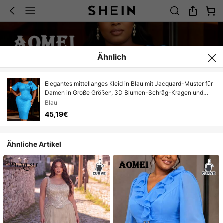
Ähnlich
Elegantes mittellanges Kleid in Blau mit Jacquard-Muster für
Damen in Große Größen, 3D Blumen-Schräg-Kragen und
Petal-Ärmel, geeignet für Geburtstagsfeiern, Hochzeiten,
Blau
Bankette
45,19€
Ähnliche Artikel