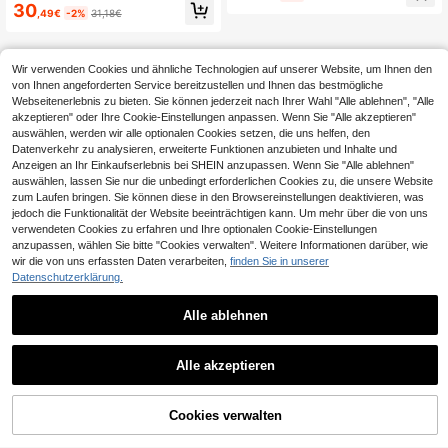
e Urlaubs Blumen Muster Slip Kleid
30
,49€
-2%
31,18€
mit gestrickter Langarm Strickjacke
Set
Wir verwenden Cookies und ähnliche Technologien auf unserer Website, um Ihnen den
von Ihnen angeforderten Service bereitzustellen und Ihnen das bestmögliche
Webseitenerlebnis zu bieten. Sie können jederzeit nach Ihrer Wahl "Alle ablehnen", "Alle
akzeptieren" oder Ihre Cookie-Einstellungen anpassen. Wenn Sie "Alle akzeptieren"
auswählen, werden wir alle optionalen Cookies setzen, die uns helfen, den
Datenverkehr zu analysieren, erweiterte Funktionen anzubieten und Inhalte und
Anzeigen an Ihr Einkaufserlebnis bei SHEIN anzupassen. Wenn Sie "Alle ablehnen"
auswählen, lassen Sie nur die unbedingt erforderlichen Cookies zu, die unsere Website
zum Laufen bringen. Sie können diese in den Browsereinstellungen deaktivieren, was
jedoch die Funktionalität der Website beeinträchtigen kann. Um mehr über die von uns
verwendeten Cookies zu erfahren und Ihre optionalen Cookie-Einstellungen
anzupassen, wählen Sie bitte "Cookies verwalten". Weitere Informationen darüber, wie
wir die von uns erfassten Daten verarbeiten,
finden Sie in unserer
Datenschutzerklärung.
Alle ablehnen
Alle akzeptieren
ZUM WARENKORB
Cookies verwalten
JETZT EINKAUFEN
HINZUFÜGEN