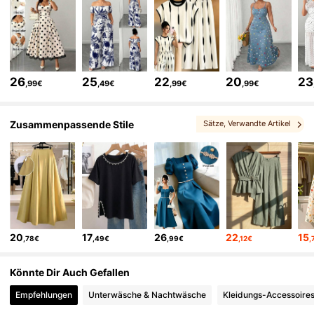
650K Follower
4,73
650K Follower
4,73
26
25
22
20
23
,99€
,49€
,99€
,99€
650K Follower
4,73
Zusammenpassende Stile
Sätze
, Verwandte Artikel
650K Follower
4,73
650K Follower
4,73
20
17
26
22
15
,78€
,49€
,99€
,12€
,
650K Follower
4,73
Könnte Dir Auch Gefallen
650K Follower
4,73
Empfehlungen
Unterwäsche & Nachtwäsche
Kleidungs-Accessoire