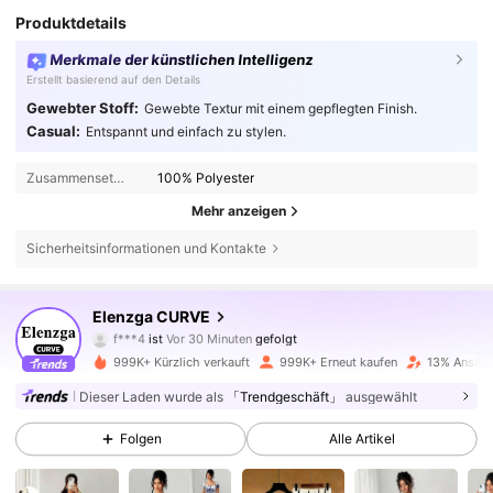
Produktdetails
Merkmale der künstlichen Intelligenz
Erstellt basierend auf den Details
Gewebter Stoff:
Gewebte Textur mit einem gepflegten Finish.
Casual:
Entspannt und einfach zu stylen.
Zusammensetzung:
100% Polyester
Mehr anzeigen
Sicherheitsinformationen und Kontakte
650K Follower
4,73
Elenzga CURVE
f***4
ist
Vor 30 Minuten
gefolgt
A***n
ist am Durchsuchen
650K Follower
4,73
999K+ Kürzlich verkauft
999K+ Erneut kaufen
13% Anstieg
Dieser Laden wurde als
「Trendgeschäft」
ausgewählt
650K Follower
4,73
Folgen
Alle Artikel