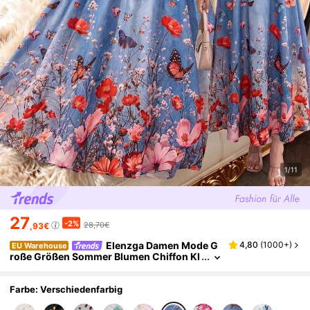
1/11
27
-2%
28,70€
,93€
Elenzga Damen Mode G
4,80
(
1000+
)
EU Warehouse
roße Größen Sommer Blumen Chiffon Kl
eid & Jacke Elegantes 2-teiliges Set
Farbe: Verschiedenfarbig