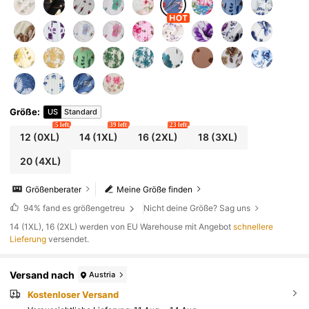
Größe
:
US
Standard
5 left
39 left
23 left
12
(0XL)
14
(1XL)
16
(2XL)
18
(3XL)
20
(4XL)
Größenberater
Meine Größe finden
94%
fand es größengetreu
Nicht deine Größe? Sag uns
​14 (1XL), 16 (2XL) werden von EU Warehouse mit Angebot
schnellere
Lieferung
versendet.
Versand nach
Austria
Kostenloser Versand