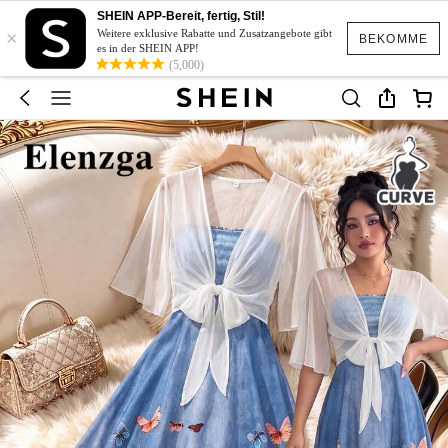
SHEIN APP-Bereit, fertig, Stil!
×
Weitere exklusive Rabatte und Zusatzangebote gibt
BEKOMME
es in der SHEIN APP!
(5,000)