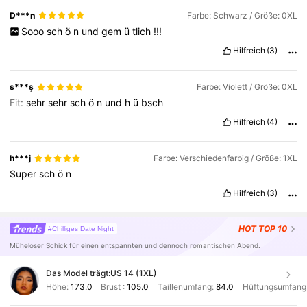
D***n
Farbe: Schwarz / Größe: 0XL
Sooo
sch
ö
n
und
gem
ü
tlich
!!!
Hilfreich
(3)
s***ş
Farbe: Violett / Größe: 0XL
Fit:
sehr
sehr
sch
ö
n
und
h
ü
bsch
Hilfreich
(4)
h***j
Farbe: Verschiedenfarbig / Größe: 1XL
Super
sch
ö
n
Hilfreich
(3)
HOT
TOP 10
#Chilliges Date Night
Müheloser Schick für einen entspannten und dennoch romantischen Abend.
Das Model trägt:
US 14 (1XL)
Höhe:
173.0
Brust :
105.0
Taillenumfang:
84.0
Hüftungsumfang