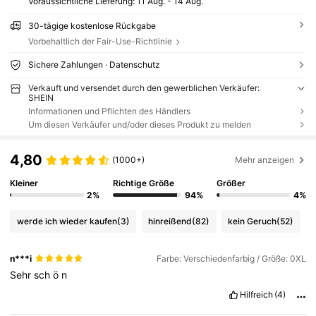
Voraussichtliche Lieferung:
11 Aug. - 14 Aug.
30-tägige kostenlose Rückgabe
Vorbehaltlich der Fair-Use-Richtlinie
Sichere Zahlungen · Datenschutz
Verkauft und versendet durch den gewerblichen Verkäufer:
SHEIN
Informationen und Pflichten des Händlers
Um diesen Verkäufer und/oder dieses Produkt zu melden
4,80
(1000+)
Mehr anzeigen
Kleiner
Richtige Größe
Größer
2%
94%
4%
werde ich wieder kaufen
(3)
hinreißend
(82)
kein Geruch
(52)
n***i
Farbe: Verschiedenfarbig / Größe: 0XL
Sehr
sch
ö
n
Hilfreich
(4)