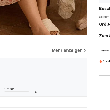
Besc
Sicherh
Größ
Zum 
Mehr anzeigen
1.9M 
Größer
0%