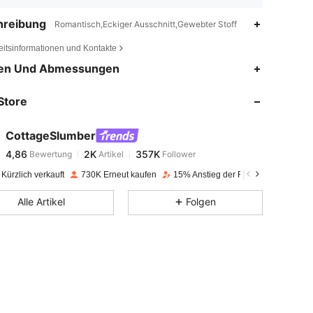
hreibung
Romantisch,Eckiger Ausschnitt,Gewebter Stoff
eitsinformationen und Kontakte
4,86
2K
357K
en Und Abmessungen
Store
4,86
2K
357K
CottageSlumber
4,86
2K
357K
Bewertung
Artikel
Follower
m***o
bezahlt
Vor 1 Tag
Kürzlich verkauft
730K Erneut kaufen
15% Anstieg der Follower
4,86
2K
357K
Alle Artikel
Folgen
4,86
2K
357K
4,86
2K
357K
4,86
2K
357K