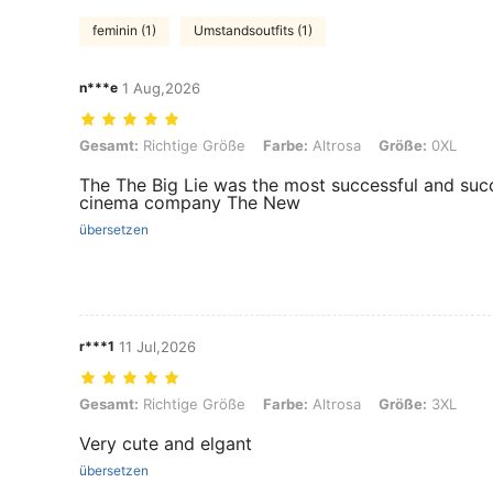
feminin (1)
Umstandsoutfits (1)
n***e
1 Aug,2026
Gesamt: Richtige Größe, Farbe: Altrosa, Größe: 0XL
Gesamt:
Richtige Größe
Farbe:
Altrosa
Größe:
0XL
The The Big Lie was the most successful and succ
cinema company The New
übersetzen
r***1
11 Jul,2026
Gesamt: Richtige Größe, Farbe: Altrosa, Größe: 3XL
Gesamt:
Richtige Größe
Farbe:
Altrosa
Größe:
3XL
Very cute and elgant
übersetzen