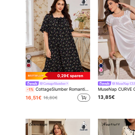
14
0,29€ sparen
CottageSlumber
MuseNap CU
CottageSlumber Romantisches Große Größen Damen Nachthemd mit Rüschen am Saum, Quadratischem Ausschnitt und Kurzarm, Blumenmuster, Große Größen Blumen Nachthemd, Große Größen Loungedress, Moo Moo Nachthemd
-1%
13,85€
16,51€
16,80€