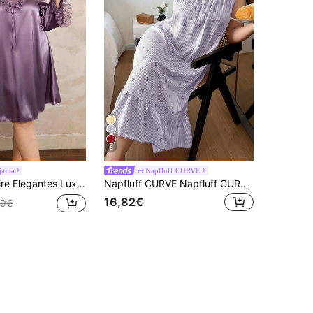
8
ajama
Napfluff CURVE
chthemd in Große Größen mit breiter Spitzenborte und V-Ausschnitt aus hochwertigem Kunstseide
Napfluff CURVE Napfluff CURVE Große Größen Gestreifter Schlafanzug mit Schleife und ärmellos für Damen
16,82€
99€