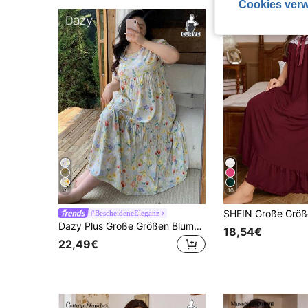
Cookies verw
6
10
#BescheideneEleganz
Dazy Plus Große Größen Blume Muster locker geschnittenes langes Nachthemd, Lässig Sleepwear, Moo Moo Nachthemd
18,54€
22,49€