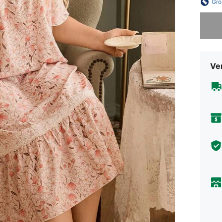
Grö
Sorry, d
Ve