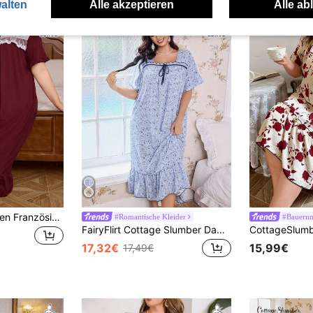
alten
Alle akzeptieren
Alle ab
SHEIN Große Größen Französischer Retro-Palast-Stil elegantes Mesh- & Spitzen-Patchwork, hautfreundliches rotes Milchseide Midi-Lose Lässig Nachthemd, Moo Moo Nachthemd
#Romantische Kleider
#Bauernm
FairyFlirt Cottage Slumber Damen Große Größen romantischer Blume Muster Schleife Kurzarm Nachthemd, Moo Moo Nachthemd
17,32€
15,99€
17,49€