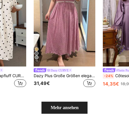
10
Dazy CURVE
#Satin P
Napfluff CURVE Napfluff CURVE Große Größen Süßer französischer Stil Polka Punkt Schleife Detail Weich und dünn Milchseide Material Lässig Nachthemd, Aprikosenfarbe, Moo Moo
Dazy Plus Große Größen elegantes Ditsy-Blumenmuster Rundhalsausschnitt Bindung Kontrastspitze geraffte Taille langes Nachthemd mit kurzen Ärmeln Sommer-Pyjamas
Côtesoire Elegantes Luxus-Palast-Stil Na
-24%
31,49€
14,35€
18,
Mehr ansehen