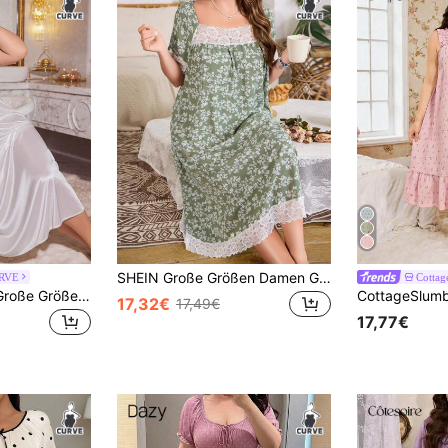
SHEIN Große Größen Damen Grün Blümchen Kontrast Spitze Quadratischer Ausschnitt Locker Nachthemd Urlaubssaison, Moo Moo Schlafkleid
RVE
Cottag
MuseNap CURVE Große Größen Herzausschnitt Vordere Schleife Kurzarm Spitze Patchwork Minimalistische Lässig Nachthemd, Moo Moo
17,32€
17,49€
17,77€