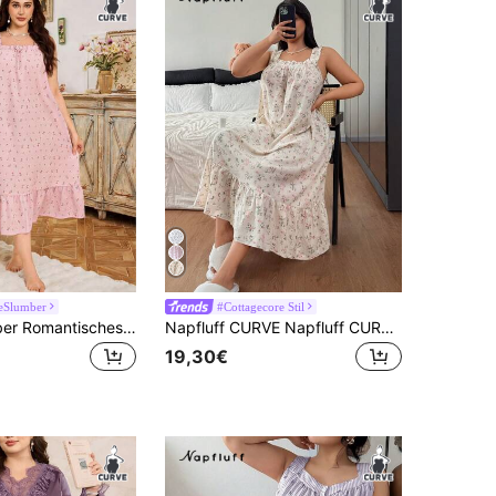
eSlumber
#Cottagecore Stil
CottageSlumber Romantisches Maxinachthemd in Große Größen mit Ditsy-Blumen-Rüschensaum und breiten Trägern
Napfluff CURVE Napfluff CURVE Große Größen Locker Sitzende Nachthemd mit Blumen Rüschensaum, Damen Große Größen Nachtwäsche
19,30€