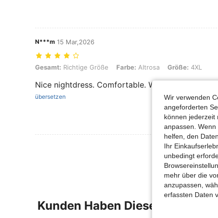
N***m
15 Mar,2026
Gesamt: Richtige Größe, Farbe: Altrosa, Größe: 4XL
Gesamt:
Richtige Größe
Farbe:
Altrosa
Größe:
4XL
Nice nightdress. Comfortable. Well made.
übersetzen
Wir verwenden Co
angeforderten Ser
können jederzeit 
anpassen. Wenn Si
helfen, den Date
Mehr Bewertung
Ihr Einkaufserle
unbedingt erford
Browsereinstellun
mehr über die vo
anzupassen, wähle
erfassten Daten 
Kunden Haben Diese Artikel A