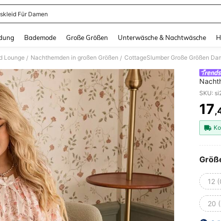
skleid Für Damen
and down arrow keys to navigate search Zuletzt gesucht and Suche und Finde. Pr
dung
Bademode
Große Größen
Unterwäsche & Nachtwäsche
H
nd Lounge
Nachthemden in großen Größen
/
/
Nachth
Kurzar
Frühl
17
,
PR
Ko
Größ
12 
20 