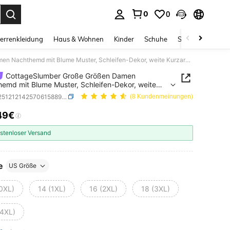
0
0
ess Enter to select.
errenkleidung
Haus & Wohnen
Kinder
Schuhe
Schmuck & Acces
CottageSlumber Große Größen Damen Nachthemd mit Blume Muster, Schleifen-Dekor, weite Kurzarmform, Spitzenbesatz, geeignet für Frühling/Sommer
CottageSlumber Große Größen Damen
emd mit Blume Muster, Schleifen-Dekor, weite
mform, Spitzenbesatz, geeignet für
SKU: si251212142570615889213
(8 Kundenmeinungen)
ing/Sommer
49€
ICE AND AVAILABILITY
stenloser Versand
e
US Größe
(0XL)
14 (1XL)
16 (2XL)
18 (3XL)
(4XL)