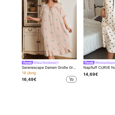
#Omas Nachthemd
#Punktanhänger
Serenescape Damen Große Größen romantisches kariertes Muster Quadrat Ausschnitt Kurzarm Rüschen Saum Nachthemd, geeignet für Urlaub, Frühling/Sommer
18 übrig
14,69€
16,49€