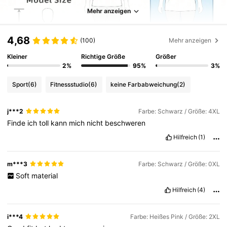
Mehr anzeigen
4,68
(100)
Mehr anzeigen
Kleiner
Richtige Größe
Größer
2%
95%
3%
Sport
(6)
Fitnessstudio
(6)
keine Farbabweichung
(2)
j***2
Farbe: Schwarz / Größe: 4XL
Finde
ich
toll
kann
mich
nicht
beschweren
Hilfreich
(1)
m***3
Farbe: Schwarz / Größe: 0XL
Soft
material
Hilfreich
(4)
i***4
Farbe: Heißes Pink / Größe: 2XL