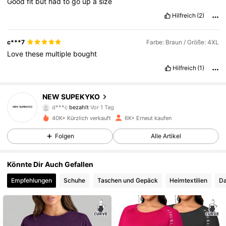
Good
fit
but
had
to
go
up
a
size
Hilfreich
(2)
c***7
Farbe: Braun / Größe: 4XL
Love
these
multiple
bought
Hilfreich
(1)
1.7K Follower
4,78
NEW SUPEKYKO
d***c
bezahlt
Vor 1 Tag
4***0
ist
Vor 1 Tag
gefolgt
40K+ Kürzlich verkauft
6K+ Erneut kaufen
1.7K Follower
4,78
Folgen
Alle Artikel
1.7K Follower
4,78
Könnte Dir Auch Gefallen
Empfehlungen
Schuhe
Taschen und Gepäck
Heimtextilien
Da
1.7K Follower
4,78