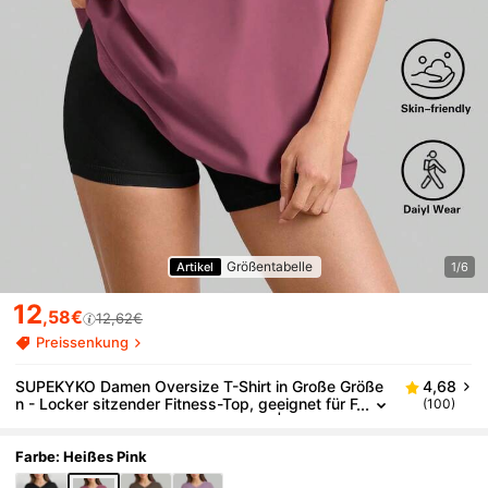
Größentabelle
Artikel
1/6
12
,58€
12,62€
Preissenkung
SUPEKYKO Damen Oversize T-Shirt in Große Größe
4,68
n - Locker sitzender Fitness-Top, geeignet für F
(100)
itness, Yoga und Freizeitbekleidung | Ganzjähri
g Sommersport
Farbe: Heißes Pink