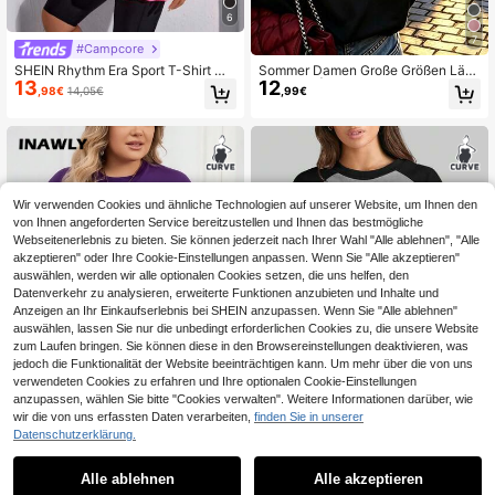
6
7
#Campcore
SHEIN Rhythm Era Sport T-Shirt mit
Sommer Damen Große Größen Läss
13
12
Buchstaben Grafik
ig T-Shirt | "Es ist, was es ist" Buchs
,98€
14,05€
,99€
taben Muster, Lässiger Rundhals Ku
rzarm, Damen T-Shirt, Schwarz
Wir verwenden Cookies und ähnliche Technologien auf unserer Website, um Ihnen den
von Ihnen angeforderten Service bereitzustellen und Ihnen das bestmögliche
Webseitenerlebnis zu bieten. Sie können jederzeit nach Ihrer Wahl "Alle ablehnen", "Alle
akzeptieren" oder Ihre Cookie-Einstellungen anpassen. Wenn Sie "Alle akzeptieren"
auswählen, werden wir alle optionalen Cookies setzen, die uns helfen, den
Datenverkehr zu analysieren, erweiterte Funktionen anzubieten und Inhalte und
Anzeigen an Ihr Einkaufserlebnis bei SHEIN anzupassen. Wenn Sie "Alle ablehnen"
auswählen, lassen Sie nur die unbedingt erforderlichen Cookies zu, die unsere Website
zum Laufen bringen. Sie können diese in den Browsereinstellungen deaktivieren, was
jedoch die Funktionalität der Website beeinträchtigen kann. Um mehr über die von uns
verwendeten Cookies zu erfahren und Ihre optionalen Cookie-Einstellungen
anzupassen, wählen Sie bitte "Cookies verwalten". Weitere Informationen darüber, wie
wir die von uns erfassten Daten verarbeiten,
finden Sie in unserer
16
Datenschutzerklärung.
INAWLY T-shirt Mit Ru
SUPEKYKO Oversize Damen Farbbl
EU Warehouse
13
12
ndhals Und Einfarbiger Farbe Für D
ock Raglan Kurzarm T-Shirt - Sportl
Alle ablehnen
Alle akzeptieren
,36€
,68€
amen In Übergröße
ich Lässig Bequemes Top für Sport