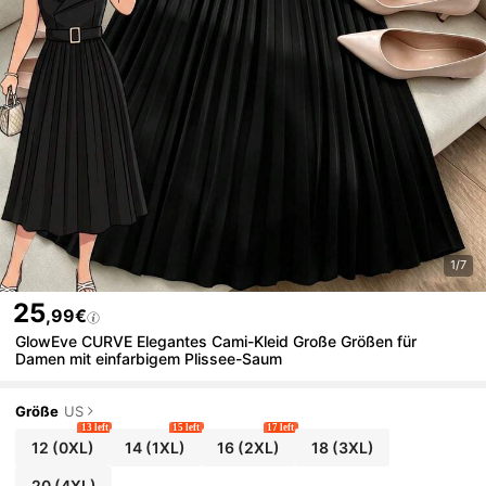
1/7
25
,99€
GlowEve CURVE Elegantes Cami-Kleid Große Größen für
Damen mit einfarbigem Plissee-Saum
Größe
US
13 left
15 left
17 left
12
(0XL)
14
(1XL)
16
(2XL)
18
(3XL)
20
(4XL)