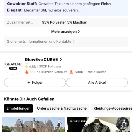
Gewebter Stoff:
Gewebte Textur mit einem gepflegten Finish.
Elegant:
Eleganter Stil, mühelos souverän.
Zusammensetzung:
95% Polyester, 5% Elasthan
Mehr anzeigen
Sicherheitsinformationen und Kontakte
302K Follower
4,68
GlowEve CURVE
302K Follower
4,68
999K+ Kürzlich verkauft
500K+ Erneut kaufen
Folgen
Alle Artikel
302K Follower
4,68
Könnte Dir Auch Gefallen
302K Follower
4,68
Empfehlungen
Unterwäsche & Nachtwäsche
Kleidungs-Accessoire
302K Follower
4,68