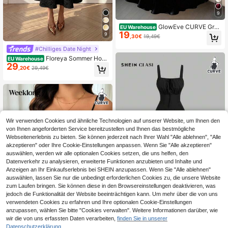
9
GlowEve CURVE Groß
EU Warehouse
19
e Größen einfarbiges Spitze Patch
9
,30€
19,49€
work figurbetontes elegantes Unter
kleid
#Chilliges Date Night
Floreya Sommer Hoch
EU Warehouse
29
zeitskleid in Große Größen, elegant
,20€
29,49€
es einfarbiges französisches High-
End leichtes formelles Kleid für Part
ys in Schwarz
Wir verwenden Cookies und ähnliche Technologien auf unserer Website, um Ihnen den
von Ihnen angeforderten Service bereitzustellen und Ihnen das bestmögliche
Webseitenerlebnis zu bieten. Sie können jederzeit nach Ihrer Wahl "Alle ablehnen", "Alle
akzeptieren" oder Ihre Cookie-Einstellungen anpassen. Wenn Sie "Alle akzeptieren"
auswählen, werden wir alle optionalen Cookies setzen, die uns helfen, den
Datenverkehr zu analysieren, erweiterte Funktionen anzubieten und Inhalte und
Anzeigen an Ihr Einkaufserlebnis bei SHEIN anzupassen. Wenn Sie "Alle ablehnen"
auswählen, lassen Sie nur die unbedingt erforderlichen Cookies zu, die unsere Website
zum Laufen bringen. Sie können diese in den Browsereinstellungen deaktivieren, was
17
jedoch die Funktionalität der Website beeinträchtigen kann. Um mehr über die von uns
verwendeten Cookies zu erfahren und Ihre optionalen Cookie-Einstellungen
SHEIN Clasi Große Gr
EU Warehouse
anzupassen, wählen Sie bitte "Cookies verwalten". Weitere Informationen darüber, wie
21
ößen Elegantes A-Linien-Kleid mit
,28€
wir die von uns erfassten Daten verarbeiten,
finden Sie in unserer
Herzprint für Damen, mit quadratisc
hem Ausschnitt und Taillierung, gee
Datenschutzerklärung.