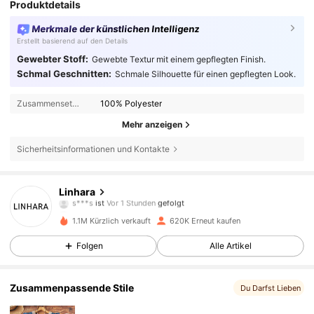
Produktdetails
Merkmale der künstlichen Intelligenz
Erstellt basierend auf den Details
Gewebter Stoff:
Gewebte Textur mit einem gepflegten Finish.
Schmal Geschnitten:
Schmale Silhouette für einen gepflegten Look.
Zusammensetzung:
100% Polyester
Mehr anzeigen
Sicherheitsinformationen und Kontakte
157K Follower
4,79
Linhara
s***s
ist
Vor 1 Stunden
gefolgt
4***1
ist am Durchsuchen
157K Follower
4,79
1.1M Kürzlich verkauft
620K Erneut kaufen
Folgen
Alle Artikel
157K Follower
4,79
Zusammenpassende Stile
Du Darfst Lieben
157K Follower
4,79