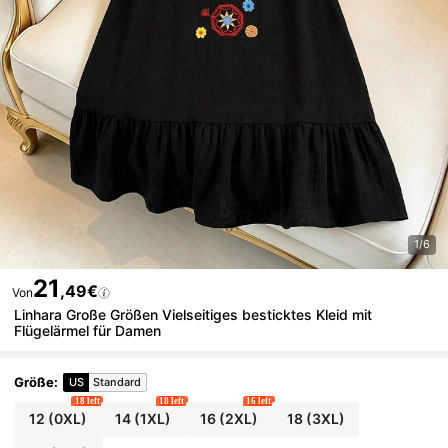
1/6
21
,49€
Von
Linhara Große Größen Vielseitiges besticktes Kleid mit
Flügelärmel für Damen
Größe
:
US
Standard
18 left
18 left
16 left
12
(0XL)
14
(1XL)
16
(2XL)
18
(3XL)