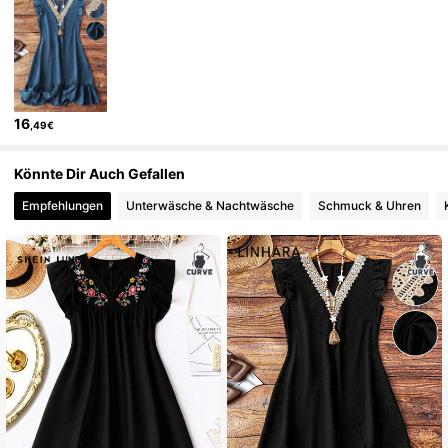
157K Follower
4,79
16
,49€
157K Follower
4,79
Könnte Dir Auch Gefallen
157K Follower
4,79
Empfehlungen
Unterwäsche & Nachtwäsche
Schmuck & Uhren
157K Follower
4,79
157K Follower
4,79
157K Follower
4,79