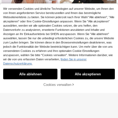
d
Wir verwenden Cookies und ähnliche Technologien auf unserer Website, um Ihnen den
von Ihnen angeforderten Service bereitzustellen und Ihnen das bestmögliche
Webseitenerlebnis zu bieten. Sie können jederzeit nach Ihrer Wahl "Alle ablehnen", "Alle
akzeptieren" oder Ihre Cookie-Einstellungen anpassen. Wenn Sie "Alle akzeptieren"
auswählen, werden wir alle optionalen Cookies setzen, die uns helfen, den
Datenverkehr zu analysieren, erweiterte Funktionen anzubieten und Inhalte und
Anzeigen an Ihr Einkaufserlebnis bei SHEIN anzupassen. Wenn Sie "Alle ablehnen"
auswählen, lassen Sie nur die unbedingt erforderlichen Cookies zu, die unsere Website
zum Laufen bringen. Sie können diese in den Browsereinstellungen deaktivieren, was
jedoch die Funktionalität der Website beeinträchtigen kann. Um mehr über die von uns
verwendeten Cookies zu erfahren und Ihre optionalen Cookie-Einstellungen
anzupassen, wählen Sie bitte "Cookies verwalten". Weitere Informationen darüber, wie
wir die von uns erfassten Daten verarbeiten,
finden Sie in unserer
12
Datenschutzerklärung.
SHEIN Frenchy Dame
GlowEve CURVE Dam
EU Warehouse
EU Warehouse
n Große Größen Kleid mit tiefem V-
en Große Größen Sommer Lässig Ur
19
21
Alle ablehnen
Alle akzeptieren
,49€
,77€
Ausschnitt, kurzen Ärmeln, gestreift
laub Minimalistisch Vielseitig Schw
und strukturierter Oberfläche
er Floral Stickerei Fledermausärmel
Locker Hemdkleid
Cookies verwalten
ZUM WARENKORB HINZUFÜGEN