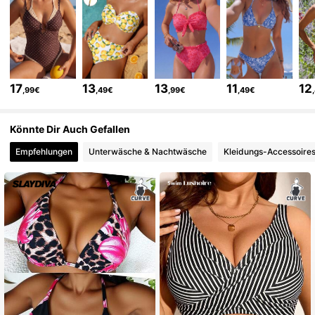
545K Follower
4,81
545K Follower
4,81
17
13
13
11
12
,99€
,49€
,99€
,49€
545K Follower
4,81
Könnte Dir Auch Gefallen
Empfehlungen
Unterwäsche & Nachtwäsche
Kleidungs-Accessoire
545K Follower
4,81
545K Follower
4,81
545K Follower
4,81
545K Follower
4,81