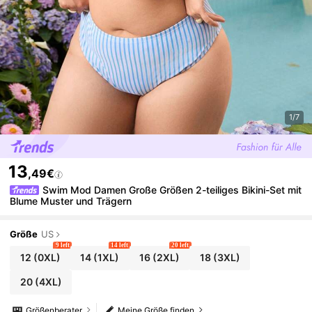
1/7
13
,49€
Swim Mod Damen Große Größen 2-teiliges Bikini-Set mit
Blume Muster und Trägern
Größe
US
9 left
14 left
20 left
12
(0XL)
14
(1XL)
16
(2XL)
18
(3XL)
20
(4XL)
Größenberater
Meine Größe finden