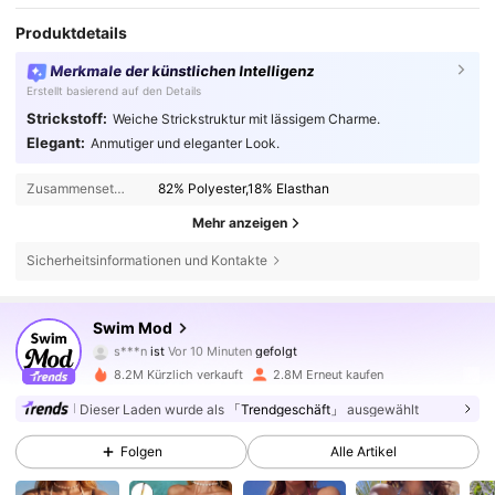
Produktdetails
Merkmale der künstlichen Intelligenz
Erstellt basierend auf den Details
Strickstoff:
Weiche Strickstruktur mit lässigem Charme.
Elegant:
Anmutiger und eleganter Look.
Zusammensetzung:
82% Polyester,18% Elasthan
Mehr anzeigen
Sicherheitsinformationen und Kontakte
545K Follower
4,81
Swim Mod
s***n
ist
Vor 10 Minuten
gefolgt
m***8
ist am Durchsuchen
545K Follower
4,81
8.2M Kürzlich verkauft
2.8M Erneut kaufen
Dieser Laden wurde als
「Trendgeschäft」
ausgewählt
545K Follower
4,81
Folgen
Alle Artikel