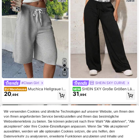
14
#Clean Girl
SHEIN SXY CURVE
Muchica Hellgraue lä
SHEIN SXY Große Größen Läs
EU Warehouse
NEW
20
31
ssige Shorts mit elastischem Bund u
sige Vielseitige Buchstaben-Gurtba
,49€
,99€
nd Kordelzug für Damen in Große G
nd-Bund-Hose
rößen für den Sommer, Damen Swe
atshorts
Wir verwenden Cookies und ähnliche Technologien auf unserer Website, um Ihnen den
von Ihnen angeforderten Service bereitzustellen und Ihnen das bestmögliche
Webseitenerlebnis zu bieten. Sie können jederzeit nach Ihrer Wahl "Alle ablehnen", "Alle
akzeptieren" oder Ihre Cookie-Einstellungen anpassen. Wenn Sie "Alle akzeptieren"
auswählen, werden wir alle optionalen Cookies setzen, die uns helfen, den
Datenverkehr zu analysieren, erweiterte Funktionen anzubieten und Inhalte und