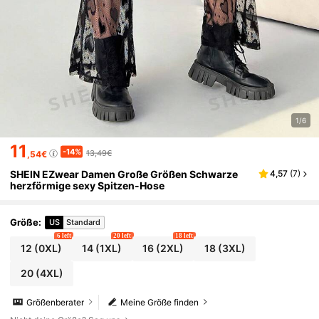
1/6
11
-14%
13,49€
,54€
SHEIN EZwear Damen Große Größen Schwarze
4,57
(
7
)
herzförmige sexy Spitzen-Hose
Größe
:
US
Standard
6 left
20 left
18 left
12
(0XL)
14
(1XL)
16
(2XL)
18
(3XL)
20
(4XL)
Größenberater
Meine Größe finden