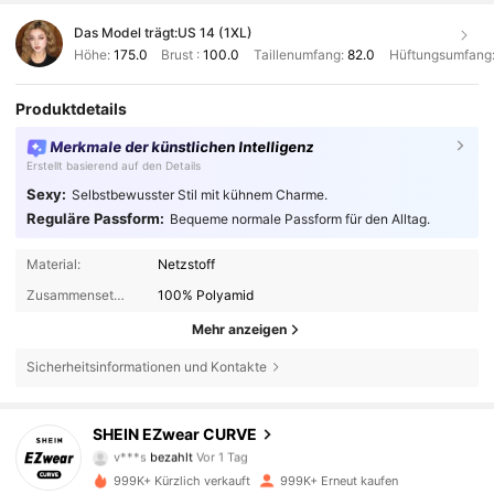
Das Model trägt:
US 14 (1XL)
Höhe:
175.0
Brust :
100.0
Taillenumfang:
82.0
Hüftungsumfang
Produktdetails
Merkmale der künstlichen Intelligenz
Erstellt basierend auf den Details
Sexy:
Selbstbewusster Stil mit kühnem Charme.
Reguläre Passform:
Bequeme normale Passform für den Alltag.
Material:
Netzstoff
Zusammensetzung:
100% Polyamid
Mehr anzeigen
Sicherheitsinformationen und Kontakte
SHEIN EZwear CURVE
398K Follower
4,84
v***s
bezahlt
Vor 1 Tag
999K+ Kürzlich verkauft
999K+ Erneut kaufen