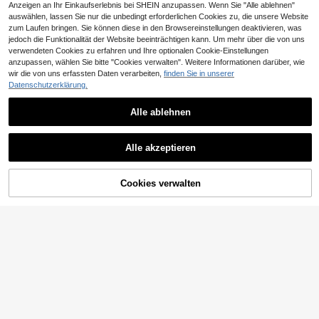
Anzeigen an Ihr Einkaufserlebnis bei SHEIN anzupassen. Wenn Sie "Alle ablehnen"
auswählen, lassen Sie nur die unbedingt erforderlichen Cookies zu, die unsere Website
zum Laufen bringen. Sie können diese in den Browsereinstellungen deaktivieren, was
jedoch die Funktionalität der Website beeinträchtigen kann. Um mehr über die von uns
verwendeten Cookies zu erfahren und Ihre optionalen Cookie-Einstellungen
anzupassen, wählen Sie bitte "Cookies verwalten". Weitere Informationen darüber, wie
wir die von uns erfassten Daten verarbeiten,
finden Sie in unserer
Datenschutzerklärung.
Alle ablehnen
SHEIN SXY CURVE
#Ins Rampenlicht
Alle akzeptieren
SHEIN SXY Elegante
Radiana Sexy Damen
EU Warehouse
EU Warehouse
13
14
Schleifen-Dekoration Leggings in G
hose in Große Größen mit schwarze
,36€
-9%
14,84€
,84€
-1%
14,99€
roße Größen, geeignet für Cocktailp
m transparentem Mesh-Schlauchb
artys, den Arbeitsweg und den tägli
ein (mit Unterhose), schwarze trans
Cookies verwalten
ZUM WARENKORB HINZUFÜGEN
chen Gebrauch
parente Mesh-Hose, fließende Mes
h-Hose, Freizeithose, Strandhose, g
eeignet für Nacht, Date, Treffen, Pa
rty, Club, Nachtclub, Cocktailparty,
Musikfestival, Konzert, Inselurlaub,
Strand, Urlaubsoutfit