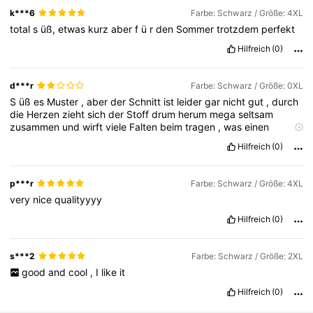
k***6
Farbe: Schwarz / Größe: 4XL
total
s
üß,
etwas
kurz
aber
f
ü
r
den
Sommer
trotzdem
perfekt
Hilfreich
(0)
d***r
Farbe: Schwarz / Größe: 0XL
S
üß
es
Muster
,
aber
der
Schnitt
ist
leider
gar
nicht
gut
,
durch
die
Herzen
zieht
sich
der
Stoff
drum
herum
mega
seltsam
zusammen
und
wirft
viele
Falten
beim
tragen
,
was
einen
aussehen
l
ä
sst
als
h
ä
tte
man
entweder
viele
starke
Narben
Hilfreich
(0)
oder
sehr
starke
Cellulite
p***r
Farbe: Schwarz / Größe: 4XL
very
nice
qualityyyy
Hilfreich
(0)
s***2
Farbe: Schwarz / Größe: 2XL
good
and
cool
,
I
like
it
Hilfreich
(0)