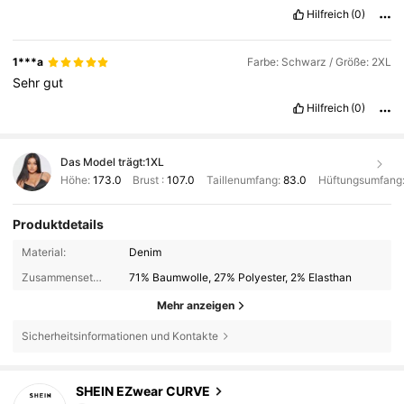
Hilfreich
(0)
1***a
Farbe: Schwarz / Größe: 2XL
Sehr
gut
Hilfreich
(0)
Das Model trägt:
1XL
Höhe:
173.0
Brust :
107.0
Taillenumfang:
83.0
Hüftungsumfang
Produktdetails
Material:
Denim
Zusammensetzung:
71% Baumwolle, 27% Polyester, 2% Elasthan
Mehr anzeigen
Sicherheitsinformationen und Kontakte
397K Follower
4,84
SHEIN EZwear CURVE