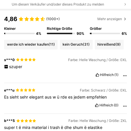
Um diesen Verkäufer und/oder dieses Produkt zu melden
4,86
(1000+)
Mehr anzeigen
Kleiner
Richtige Größe
Größer
4%
90%
6%
werde ich wieder kaufen
(11)
kein Geruch
(31)
hinreißend
(9)
s***0
Farbe: Helle Waschung / Größe: 0XL
szuper
Hilfreich
(1)
e***u
Farbe: Schwarz / Größe: 0XL
Es
sieht
sehr
elegant
aus
w
ü
rde
es
jedem
empfehlen
Hilfreich
(0)
b***5
Farbe: Helle Waschung / Größe: 2XL
super
t
ë
mira
material
i
trash
ë
dhe
shum
ë
elastike