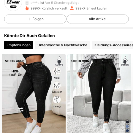
e***s
ist
Vor 5 Stunden
gefolgt
999K+ Kürzlich verkauft
999K+ Erneut kaufen
397K Follower
4,84
Folgen
Alle Artikel
397K Follower
4,84
Könnte Dir Auch Gefallen
Empfehlungen
Unterwäsche & Nachtwäsche
Kleidungs-Accessoire
397K Follower
4,84
397K Follower
4,84
397K Follower
4,84
397K Follower
4,84
397K Follower
4,84