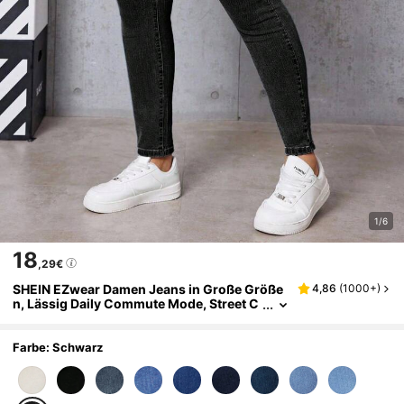
1/6
18
,29€
SHEIN EZwear Damen Jeans in Große Größe
4,86
(
1000+
)
n, Lässig Daily Commute Mode, Street C
hic Minimalismus, Hoher Bund, Skinny Fi
t
Farbe: Schwarz