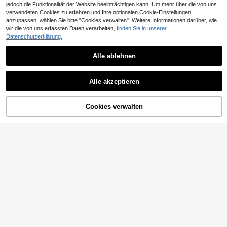
jedoch die Funktionalität der Website beeinträchtigen kann. Um mehr über die von uns
verwendeten Cookies zu erfahren und Ihre optionalen Cookie-Einstellungen
Ähnliche vorrätige Artikel anzeigen
Alle ansehen
anzupassen, wählen Sie bitte "Cookies verwalten". Weitere Informationen darüber, wie
wir die von uns erfassten Daten verarbeiten,
finden Sie in unserer
Datenschutzerklärung.
Alle ablehnen
Alle akzeptieren
Sorry, dieses Produkt ist ausverkauft.
Cookies verwalten
AUSVERKAUFT