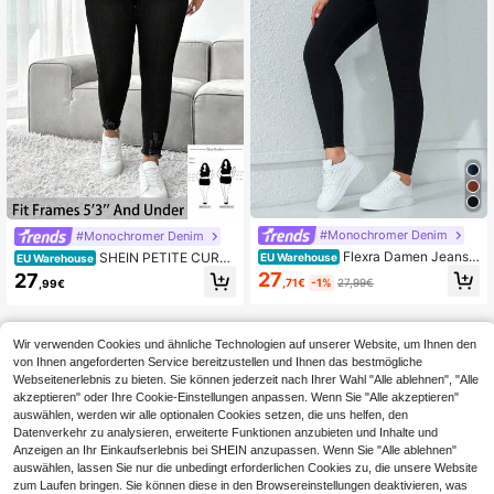
#Monochromer Denim
#Monochromer Denim
Flexra Damen Jeans i
SHEIN PETITE CURVE
EU Warehouse
EU Warehouse
n Große Größen, Lässig Urlaubs-Str
Große Größen Stretch-Skinny Jean
27
27
,71€
-1%
27,99€
,99€
etch, figurbetonend, schwarzer Den
s in Schwarz für Damen
im, Jeanshose
Wir verwenden Cookies und ähnliche Technologien auf unserer Website, um Ihnen den
von Ihnen angeforderten Service bereitzustellen und Ihnen das bestmögliche
Webseitenerlebnis zu bieten. Sie können jederzeit nach Ihrer Wahl "Alle ablehnen", "Alle
akzeptieren" oder Ihre Cookie-Einstellungen anpassen. Wenn Sie "Alle akzeptieren"
auswählen, werden wir alle optionalen Cookies setzen, die uns helfen, den
Datenverkehr zu analysieren, erweiterte Funktionen anzubieten und Inhalte und
Anzeigen an Ihr Einkaufserlebnis bei SHEIN anzupassen. Wenn Sie "Alle ablehnen"
auswählen, lassen Sie nur die unbedingt erforderlichen Cookies zu, die unsere Website
zum Laufen bringen. Sie können diese in den Browsereinstellungen deaktivieren, was