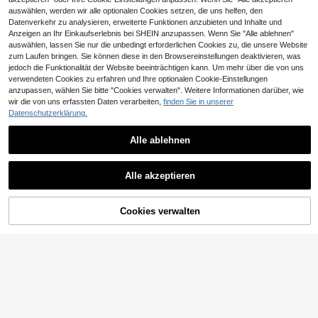
auswählen, werden wir alle optionalen Cookies setzen, die uns helfen, den
Datenverkehr zu analysieren, erweiterte Funktionen anzubieten und Inhalte und
Anzeigen an Ihr Einkaufserlebnis bei SHEIN anzupassen. Wenn Sie "Alle ablehnen"
auswählen, lassen Sie nur die unbedingt erforderlichen Cookies zu, die unsere Website
zum Laufen bringen. Sie können diese in den Browsereinstellungen deaktivieren, was
jedoch die Funktionalität der Website beeinträchtigen kann. Um mehr über die von uns
verwendeten Cookies zu erfahren und Ihre optionalen Cookie-Einstellungen
Ähnliche vorrätige Artikel anzeigen
Alle ansehen
anzupassen, wählen Sie bitte "Cookies verwalten". Weitere Informationen darüber, wie
4
wir die von uns erfassten Daten verarbeiten,
finden Sie in unserer
Datenschutzerklärung.
SHEIN Clasi Lässig ge
EU Warehouse
streiftes Kleid in Große Größen für D
#2 Bestseller
in Farbblock Kleider in Übergröße
amen mit geraffter Taille und Ärmel
Alle ablehnen
18
18
n, schlankheitsfördernd
,31€
SHEIN Essnce Große Größen Somm
er Lässig Leopardenmuster Kleid
18
Alle akzeptieren
,99€
Sorry, dieses Produkt ist ausverkauft.
Cookies verwalten
AUSVERKAUFT