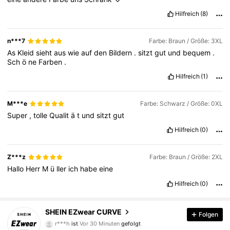
Hilfreich
(8)
n***7
Farbe: Braun / Größe: 3XL
As
Kleid
sieht
aus
wie
auf
den
Bildern
.
sitzt
gut
und
bequem
.
Sch
ö
ne
Farben
.
Hilfreich
(1)
M***e
Farbe: Schwarz / Größe: 0XL
Super
,
tolle
Qualit
ä
t
und
sitzt
gut
Hilfreich
(0)
Z***z
Farbe: Braun / Größe: 2XL
Hallo
Herr
M
ü
ller
ich
habe
eine
Hilfreich
(0)
398K Follower
4,84
SHEIN EZwear CURVE
Folgen
r***h
ist
Vor 30 Minuten
gefolgt
d***0
ist am Durchsuchen