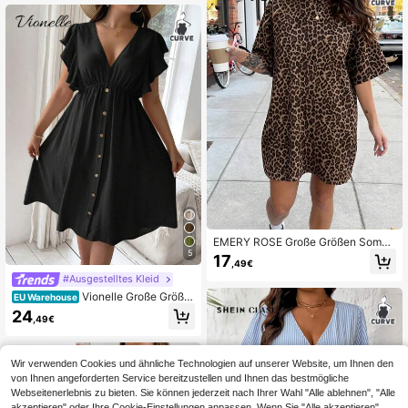
EMERY ROSE Große Größen Somm
er Lässig Leopard Muster Buchstab
5
17
,49€
en Muster Kleid
#Ausgestelltes Kleid
Vionelle Große Größe
EU Warehouse
n V-Ausschnitt Kleid Einfarbig mit K
24
,49€
nöpfen und Rüschen Saum
Wir verwenden Cookies und ähnliche Technologien auf unserer Website, um Ihnen den
von Ihnen angeforderten Service bereitzustellen und Ihnen das bestmögliche
Webseitenerlebnis zu bieten. Sie können jederzeit nach Ihrer Wahl "Alle ablehnen", "Alle
akzeptieren" oder Ihre Cookie-Einstellungen anpassen. Wenn Sie "Alle akzeptieren"