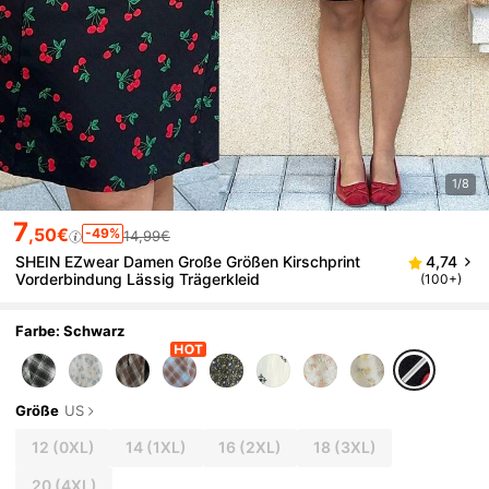
1/8
7
,50€
-49%
14,99€
SHEIN EZwear Damen Große Größen Kirschprint
4,74
Vorderbindung Lässig Trägerkleid
(100+)
Farbe: Schwarz
Größe
US
12
(0XL)
14
(1XL)
16
(2XL)
18
(3XL)
20
(4XL)