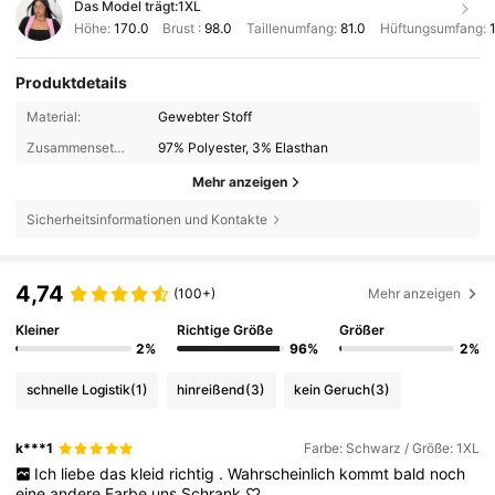
Das Model trägt:
1XL
Höhe:
170.0
Brust :
98.0
Taillenumfang:
81.0
Hüftungsumfang:
Produktdetails
Material:
Gewebter Stoff
Zusammensetzung:
97% Polyester, 3% Elasthan
Mehr anzeigen
Sicherheitsinformationen und Kontakte
4,74
(100+)
Mehr anzeigen
Kleiner
Richtige Größe
Größer
2%
96%
2%
schnelle Logistik
(1)
hinreißend
(3)
kein Geruch
(3)
k***1
Farbe: Schwarz / Größe: 1XL
Ich
liebe
das
kleid
richtig
.
Wahrscheinlich
kommt
bald
noch
eine
andere
Farbe
uns
Schrank
♡