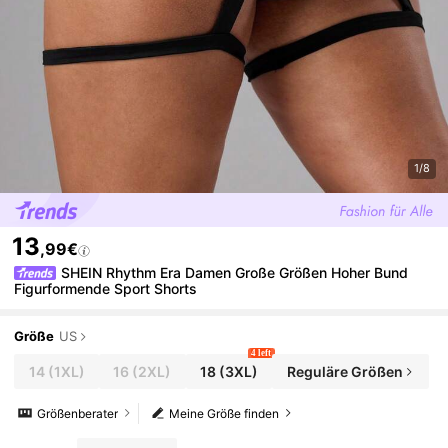
1/8
13
,99€
SHEIN Rhythm Era Damen Große Größen Hoher Bund
Figurformende Sport Shorts
Größe
US
4 left
14
(1XL)
16
(2XL)
18
(3XL)
Reguläre Größen
Größenberater
Meine Größe finden