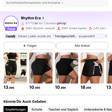
Sicherheitsinformationen und Kontakte
50K Follower
4,83
Rhythm Era
b***5
ist
Vor 1 Stunden
gefolgt
h***n
ist am Durchsuchen
50K Follower
4,83
99K+ Kürzlich verkauft
99K+ Erneut kaufen
24% Anstieg d
Dieser Laden wurde als
「Trendgeschäft」
ausgewählt
50K Follower
4,83
Folgen
Alle Artikel
50K Follower
4,83
50K Follower
4,83
13
10
10
18
13
,49€
,99€
,99€
,49€
50K Follower
4,83
Könnte Dir Auch Gefallen
Empfehlungen
Schuhe
Taschen und Gepäck
Unterwäsche & Na
50K Follower
4,83