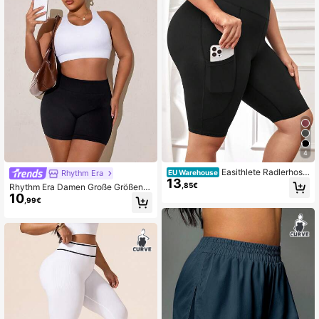
4
Easithlete Radlerhose
Rhythm Era
EU Warehouse
13
mit breitem Taillenband & Handytas
,85€
Rhythm Era Damen Große Größen E
che
10
infarbig Lässig Vielseitig Alltag Reis
,99€
e Sport Shorts