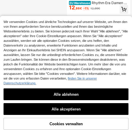
Rhythm Era Damen S
EU Warehouse
12
ommer Shorts in Große Größen, mini
,86€
-1%
12,99€
malistisch, einfarbig, mit Kordelzug
an der Taille, schrägen Taschen, loc
ker geschnitten, sportlich
Wir verwenden Cookies und ähnliche Technologien auf unserer Website, um Ihnen den
von Ihnen angeforderten Service bereitzustellen und Ihnen das bestmögliche
Webseitenerlebnis zu bieten. Sie können jederzeit nach Ihrer Wahl "Alle ablehnen", "Alle
akzeptieren" oder Ihre Cookie-Einstellungen anpassen. Wenn Sie "Alle akzeptieren"
auswählen, werden wir alle optionalen Cookies setzen, die uns helfen, den
Datenverkehr zu analysieren, erweiterte Funktionen anzubieten und Inhalte und
Anzeigen an Ihr Einkaufserlebnis bei SHEIN anzupassen. Wenn Sie "Alle ablehnen"
auswählen, lassen Sie nur die unbedingt erforderlichen Cookies zu, die unsere Website
zum Laufen bringen. Sie können diese in den Browsereinstellungen deaktivieren, was
jedoch die Funktionalität der Website beeinträchtigen kann. Um mehr über die von uns
verwendeten Cookies zu erfahren und Ihre optionalen Cookie-Einstellungen
anzupassen, wählen Sie bitte "Cookies verwalten". Weitere Informationen darüber, wie
wir die von uns erfassten Daten verarbeiten,
finden Sie in unserer
Datenschutzerklärung.
Alle ablehnen
Alle akzeptieren
Cookies verwalten
ZUM WARENKORB HINZUFÜGEN