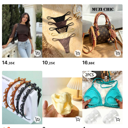
14
10
16
,35€
,25€
,88€