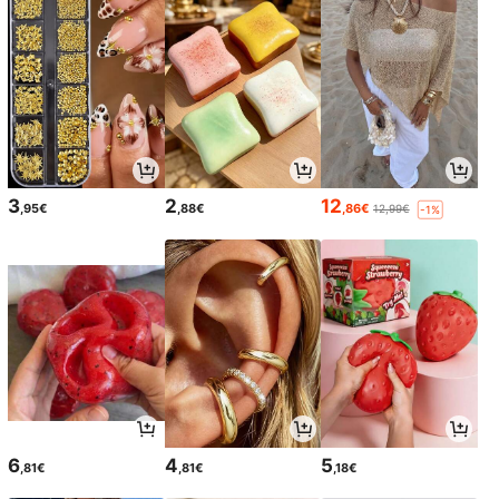
3
2
12
,95€
,88€
,86€
12,99€
-1%
6
4
5
,81€
,81€
,18€