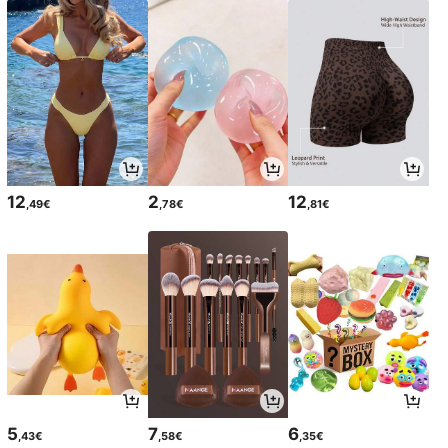
12
2
12
,49€
,78€
,81€
5
7
6
,43€
,58€
,35€