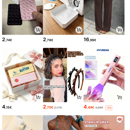
2
2
16
,74€
,78€
,99€
4
2
4
,15€
,75€
,44€
2,77€
4,69€
-5%