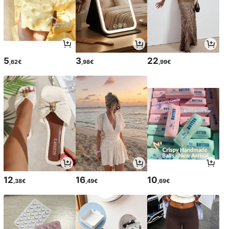
5
3
22
,62€
,98€
,99€
12
16
10
,38€
,49€
,69€