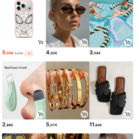
5
4
3
,09€
,93€
,08€
5,54€
-8%
2
5
11
,88€
,07€
,84€