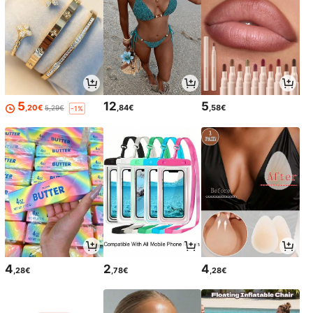
5
12
5
,20€
,84€
,58€
5,29€
-1%
4
2
4
,28€
,78€
,28€