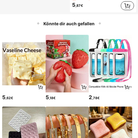
5
,87€
Könnte dir auch gefallen
5
5
2
,62€
,18€
,78€