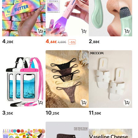
4
4
2
,28€
,44€
,88€
4,69€
-5%
3
10
11
,35€
,25€
,59€