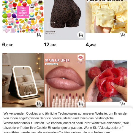
6
12
4
,09€
,81€
,45€
3
5
6
Wir verwenden Cookies und ähnliche Technologien auf unserer Website, um Ihnen den
,98€
,58€
,81€
von Ihnen angeforderten Service bereitzustellen und Ihnen das bestmögliche
Webseitenerlebnis zu bieten. Sie können jederzeit nach Ihrer Wahl "Alle ablehnen", "Alle
akzeptieren" oder Ihre Cookie-Einstellungen anpassen. Wenn Sie "Alle akzeptieren"
auswählen, werden wir alle optionalen Cookies setzen, die uns helfen, den