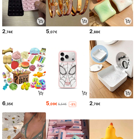
2
5
2
,74€
,07€
,88€
6
5
2
,35€
,09€
,78€
5,54€
-8%