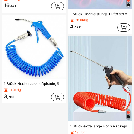
16
,47€
1 Stück Hochleistungs-Luftpistole - Industrielle & Haushaltslufttülle, Material PP, geeignet für Druckluft-Staubbeseitigung, schwarz, Luftpistolen-Zubehör
38 übrig
4
,47€
1 Stück Hochdruck-Luftpistole, Staubabblaspistole mit verlängerter Düse, geeignet für industrielle Verarbeitung, Ausrüstungsreinigung, Autoinnenraum und Motorenreinigung
11 übrig
3
,78€
1 Stück extra lange Hochleistungs-Luftblasdüse - verlängerter Luftschlauch, Hochdruck-Industrie- und Haushalts-Luftdüse, beständiges PP-Material, geeignet für Druckluft-Staubbeseitigung, schwarz, Luftpistolen-Zubehör
13 übrig