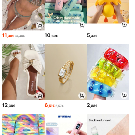
11
10
5
,38€
,69€
,43€
11,49€
12
6
2
,38€
,51€
,88€
6,57€