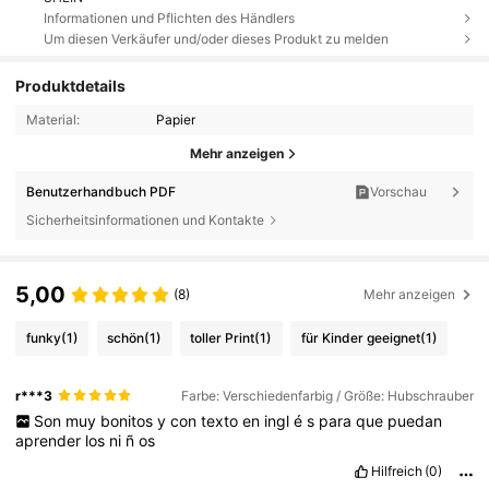
Informationen und Pflichten des Händlers
Um diesen Verkäufer und/oder dieses Produkt zu melden
Produktdetails
Material:
Papier
Mehr anzeigen
Benutzerhandbuch PDF
Vorschau
Sicherheitsinformationen und Kontakte
5,00
(8)
Mehr anzeigen
funky
(1)
schön
(1)
toller Print
(1)
für Kinder geeignet
(1)
r***3
Farbe: Verschiedenfarbig / Größe: Hubschrauber
Son
muy
bonitos
y
con
texto
en
ingl
é
s
para
que
puedan
aprender
los
ni
ñ
os
Hilfreich
(0)