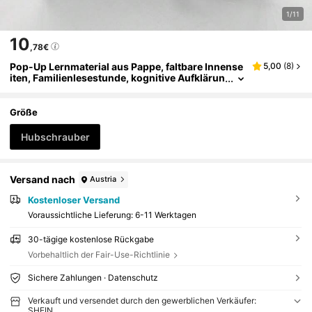
1/11
10
,78€
Pop-Up Lernmaterial aus Pappe, faltbare Innense
5,00
(
8
)
iten, Familienlesestunde, kognitive Aufklärun
g, Sprachentwicklung, geeignet für Hallowee
n, Weihnachtsgeschenke, Naturwissenschaftlich
e Bildung
Größe
Hubschrauber
Versand nach
Austria
Kostenloser Versand
Voraussichtliche Lieferung:
6-11 Werktagen
30-tägige kostenlose Rückgabe
Vorbehaltlich der Fair-Use-Richtlinie
Sichere Zahlungen · Datenschutz
Verkauft und versendet durch den gewerblichen Verkäufer:
SHEIN