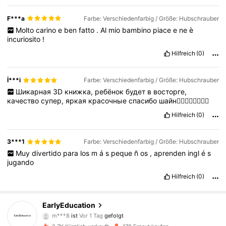
F***a
Farbe: Verschiedenfarbig / Größe: Hubschrauber
Molto
carino
e
ben
fatto
.
Al
mio
bambino
piace
e
ne
è
incuriosito
!
Hilfreich
(0)
İ***i
Farbe: Verschiedenfarbig / Größe: Hubschrauber
Шикарная
3D
книжка,
ребёнок
будет
в
восторге,
качество
супер,
яркая
красочные
спасибо
шайн❤️‍🔥❤️‍🔥❤️‍🔥❤️‍🔥
Hilfreich
(0)
3***1
Farbe: Verschiedenfarbig / Größe: Hubschrauber
Muy
divertido
para
los
m
á
s
peque
ñ
os
,
aprenden
ingl
é
s
jugando
Hilfreich
(0)
2.4K Follower
4,88
EarlyEducation
m***8
ist
Vor 1 Tag
gefolgt
2.4K Follower
4,88