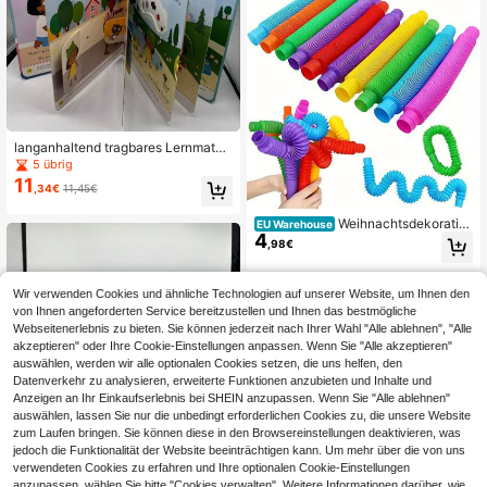
r Eltern-Kind-Interaktionswurfspiel
e, geeignet für Kindergarten, Famili
enfeiern, Festivals und Wettbewerb
e, ideal für Weihnachten
langanhaltend tragbares Lernmateri
al, perfekt zum Englischlernen, inter
5 übrig
aktiver Comic, fesselnd, lebendige
11
,34€
11,45€
Farben, interessante Illustrationen, f
altbare Seiten, unterhaltsam und an
sprechend
Weihnachtsdekoratio
EU Warehouse
4
n 8 Stück, 16 Stück, 24 Stück sens
,98€
orische & bunte ineinander greifend
e Spielzeuge, Fidget Spielzeuge un
d Aktivitäten - Lernwerkzeug zur F
Wir verwenden Cookies und ähnliche Technologien auf unserer Website, um Ihnen den
örderung der Feinmotorik von Kinde
von Ihnen angeforderten Service bereitzustellen und Ihnen das bestmögliche
rn, enthält Pop-Röhren zur Stressre
Webseitenerlebnis zu bieten. Sie können jederzeit nach Ihrer Wahl "Alle ablehnen", "Alle
duktion und Angstlinderung, pädag
ogische Stressreduzierer, Party-/Sc
akzeptieren" oder Ihre Cookie-Einstellungen anpassen. Wenn Sie "Alle akzeptieren"
hulbelohnungen, Klassenraumaktivi
auswählen, werden wir alle optionalen Cookies setzen, die uns helfen, den
täten, Geschenke zum Schulanfan
Datenverkehr zu analysieren, erweiterte Funktionen anzubieten und Inhalte und
g/Festen, zufällige Farbe.
Anzeigen an Ihr Einkaufserlebnis bei SHEIN anzupassen. Wenn Sie "Alle ablehnen"
auswählen, lassen Sie nur die unbedingt erforderlichen Cookies zu, die unsere Website
zum Laufen bringen. Sie können diese in den Browsereinstellungen deaktivieren, was
jedoch die Funktionalität der Website beeinträchtigen kann. Um mehr über die von uns
verwendeten Cookies zu erfahren und Ihre optionalen Cookie-Einstellungen
Pop-Up Lernmaterial aus Pappe, fal
tbare Innenseiten, Familienlesestun
anzupassen, wählen Sie bitte "Cookies verwalten". Weitere Informationen darüber, wie