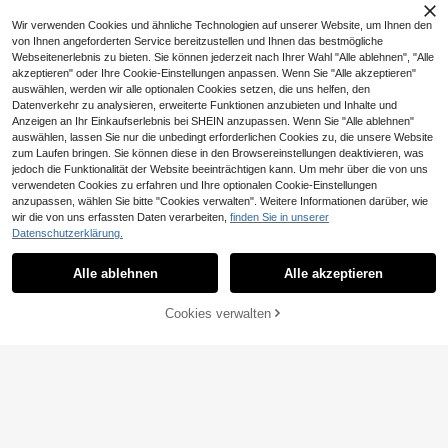
Wir verwenden Cookies und ähnliche Technologien auf unserer Website, um Ihnen den
von Ihnen angeforderten Service bereitzustellen und Ihnen das bestmögliche
Webseitenerlebnis zu bieten. Sie können jederzeit nach Ihrer Wahl "Alle ablehnen", "Alle
akzeptieren" oder Ihre Cookie-Einstellungen anpassen. Wenn Sie "Alle akzeptieren"
auswählen, werden wir alle optionalen Cookies setzen, die uns helfen, den
Datenverkehr zu analysieren, erweiterte Funktionen anzubieten und Inhalte und
Anzeigen an Ihr Einkaufserlebnis bei SHEIN anzupassen. Wenn Sie "Alle ablehnen"
10
auswählen, lassen Sie nur die unbedingt erforderlichen Cookies zu, die unsere Website
zum Laufen bringen. Sie können diese in den Browsereinstellungen deaktivieren, was
Sodalemon
jedoch die Funktionalität der Website beeinträchtigen kann. Um mehr über die von uns
Sodalemon Damen Fit
EU Warehouse
verwendeten Cookies zu erfahren und Ihre optionalen Cookie-Einstellungen
13
ness Gym BH Twist Träger rückenfr
anzupassen, wählen Sie bitte "Cookies verwalten". Weitere Informationen darüber, wie
,39€
18
ei Training Top Oberteil V-Ausschnit
wir die von uns erfassten Daten verarbeiten,
finden Sie in unserer
t gepolstert einfarbig Yoga Lässig S
0,18€ sparen
Datenschutzerklärung.
portlich BH Sport
Slayform
Alle ablehnen
Alle akzeptieren
Slayform Slayform Sp
EU Warehouse
10
ort-BH mit hoher Elastizität und nah
,17€
-1%
10,35€
tlosem Design in uni-farben mit Kre
ZUM WARENKORB
Cookies verwalten
JETZT EINKAUFEN
uzrücken
HINZUFÜGEN