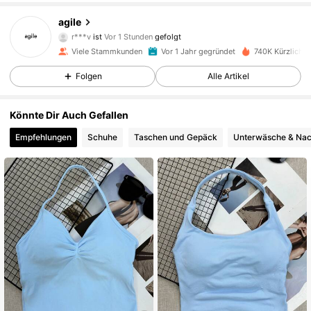
19K Follower
4,88
agile
r***v
ist
Vor 1 Stunden
gefolgt
e***0
ist am Durchsuchen
19K Follower
4,88
Viele Stammkunden
Vor 1 Jahr gegründet
740K Kürzlich v
Folgen
Alle Artikel
19K Follower
4,88
Könnte Dir Auch Gefallen
Empfehlungen
Schuhe
Taschen und Gepäck
Unterwäsche & Na
19K Follower
4,88
19K Follower
4,88
19K Follower
4,88
19K Follower
4,88