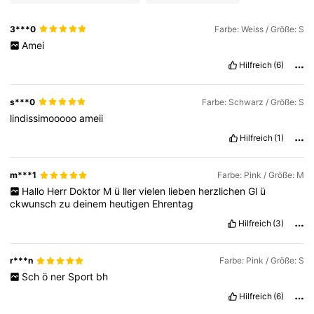
3***0
Farbe: Weiss / Größe: S
Amei
Hilfreich
(6)
s***0
Farbe: Schwarz / Größe: S
lindissimooooo
ameii
Hilfreich
(1)
m***1
Farbe: Pink / Größe: M
Hallo
Herr
Doktor
M
ü
ller
vielen
lieben
herzlichen
Gl
ü
ckwunsch
zu
deinem
heutigen
Ehrentag
Hilfreich
(3)
r***n
Farbe: Pink / Größe: S
Sch
ö
ner
Sport
bh
Hilfreich
(6)