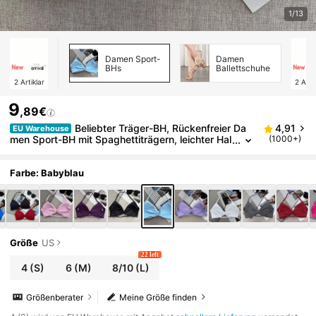
1/13
Damen Sport-
Damen
BHs
Ballettschuhe
2
Artiklar
2
Arti
9
,89€
Beliebter Träger-BH, Rückenfreier Da
4,91
EU Warehouse
men Sport-BH mit Spaghettiträgern, leichter Hal
(1000+)
t, kurzes Workout-Top, nahtloser gefalteter Yog
a-BH mit Polsterung, Frühling
Farbe: Babyblau
Größe
US
22 left
4
(S)
6
(M)
8/10
(L)
Größenberater
Meine Größe finden