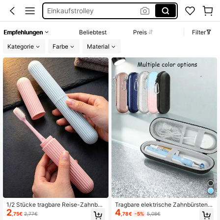
Zahnbürstenhalter
Einkaufswagen
Empfehlungen
Beliebtest
Preis
Filter
Zahnbürsten Behälter
Kategorie
Farbe
Material
1/2 Stücke tragbare Reise-Zahnbür
Tragbare elektrische Zahnbürsten A
2
4
stenhalter, rutschfeste gestreifte Za
ufbewahrungsbox, Reiseessentiell,
,75€
2,77€
,78€
-5%
5,08€
hnbürsten-Aufbewahrungsboxen, Z
stoßfeste Hartschale Reisetasche