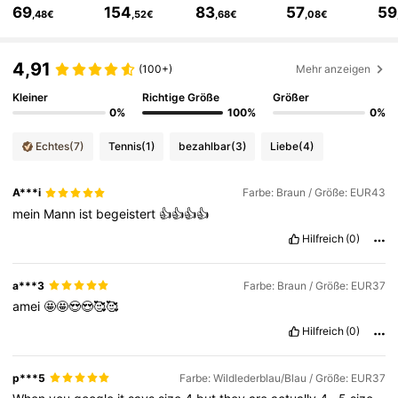
69
154
83
57
59
,48€
,52€
,68€
,08€
222K Follower
4,86
4,91
(100+)
Mehr anzeigen
222K Follower
4,86
Kleiner
Richtige Größe
Größer
0%
100%
0%
222K Follower
4,86
Echtes
(7)
Tennis
(1)
bezahlbar
(3)
Liebe
(4)
A***i
Farbe: Braun / Größe: EUR43
222K Follower
4,86
mein
Mann
ist
begeistert
👍👍👍👍
Hilfreich
(0)
222K Follower
4,86
a***3
Farbe: Braun / Größe: EUR37
amei
🤩🤩😍😍🥰🥰
222K Follower
4,86
Hilfreich
(0)
p***5
Farbe: Wildlederblau/Blau / Größe: EUR37
222K Follower
4,86