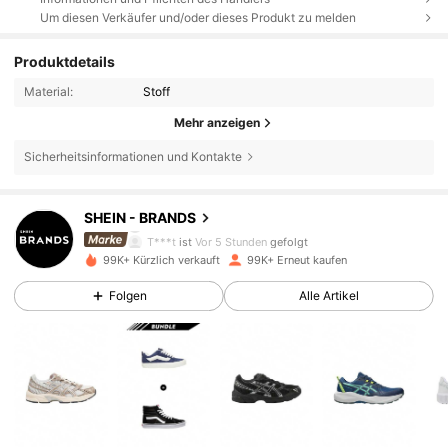
Um diesen Verkäufer und/oder dieses Produkt zu melden
Produktdetails
Material:
Stoff
Mehr anzeigen
Sicherheitsinformationen und Kontakte
222K Follower
4,86
SHEIN - BRANDS
T***t
ist
Vor 5 Stunden
gefolgt
99K+ Kürzlich verkauft
99K+ Erneut kaufen
222K Follower
4,86
Folgen
Alle Artikel
222K Follower
4,86
222K Follower
4,86