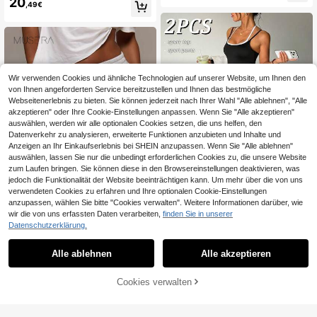
20
ssige Shorts mit elastischem Bund u
ommer, Casual, Weltcup-Fan-Outfit
,49€
nd Kordelzug für Damen in Große G
rößen für den Sommer, Damen Swe
atshorts
Wir verwenden Cookies und ähnliche Technologien auf unserer Website, um Ihnen den
von Ihnen angeforderten Service bereitzustellen und Ihnen das bestmögliche
Webseitenerlebnis zu bieten. Sie können jederzeit nach Ihrer Wahl "Alle ablehnen", "Alle
akzeptieren" oder Ihre Cookie-Einstellungen anpassen. Wenn Sie "Alle akzeptieren"
auswählen, werden wir alle optionalen Cookies setzen, die uns helfen, den
Datenverkehr zu analysieren, erweiterte Funktionen anzubieten und Inhalte und
Anzeigen an Ihr Einkaufserlebnis bei SHEIN anzupassen. Wenn Sie "Alle ablehnen"
Ähnliche vorrätige Artikel anzeigen
Alle ansehen
auswählen, lassen Sie nur die unbedingt erforderlichen Cookies zu, die unsere Website
zum Laufen bringen. Sie können diese in den Browsereinstellungen deaktivieren, was
jedoch die Funktionalität der Website beeinträchtigen kann. Um mehr über die von uns
verwendeten Cookies zu erfahren und Ihre optionalen Cookie-Einstellungen
anzupassen, wählen Sie bitte "Cookies verwalten". Weitere Informationen darüber, wie
10
wir die von uns erfassten Daten verarbeiten,
finden Sie in unserer
4
Dewbera
Datenschutzerklärung.
Dewbera Dewbera 2
MUSERA
EU Warehouse
Stücke Damen Sportbekleidung Se
#1 Bestseller
in Tasche Damen Sport-Sets
Alle ablehnen
Alle akzeptieren
MUSERA ESSENTIAL
Sorry, dieses Produkt ist ausverkauft.
EU Warehouse
t, Kontrast Farbe Design ärmelloses
17
21
S Locker sitzende, elastische Taille
,87€
,77€
-1%
21,99€
rückenfreies Top mit enger Passfor
Sweat-Jorts Lange Shorts, süße All
m und gerade geschnittene Hose mi
Cookies verwalten
AUSVERKAUFT
tagsgrundlagen, sexy tägliche Frühl
t weiter Passform, geeignet für tägli
ings-Sommer-Essentials
chen Casual-Stil, Laufen, Yoga, Fitn
ess, Golf, Tennis