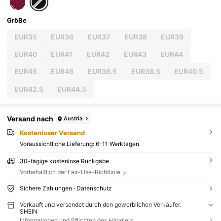
Größe
EUR35
EUR36
EUR37
EUR38
EUR39
EUR40
EUR41
EUR42
EUR43
EUR44
EUR45
EUR46
EUR36.5
EUR38.5
EUR40.5
EUR42.5
EUR44.5
Versand nach
Austria
Kostenloser Versand
Voraussichtliche Lieferung:
6-11 Werktagen
30-tägige kostenlose Rückgabe
Vorbehaltlich der Fair-Use-Richtlinie
Sichere Zahlungen · Datenschutz
Verkauft und versendet durch den gewerblichen Verkäufer:
SHEIN
Informationen und Pflichten des Händlers