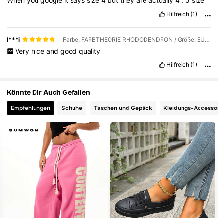
When
you
google
it
says
size
4
but
they
are
actually
4
.
5
size
Hilfreich
(1)
l***i
Farbe: FARBTHEORIE RHODODENDRON / Größe: EUR38
Very
nice
and
good
quality
Hilfreich
(1)
Könnte Dir Auch Gefallen
Empfehlungen
Schuhe
Taschen und Gepäck
Kleidungs-Accesso