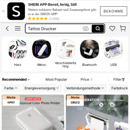
Etiketten Drucker
SHEIN APP-Bereit, fertig, Stil!
×
Weitere exklusive Rabatte und Zusatzangebote gibt
Mini Drucker
BEKOMME
es in der SHEIN APP!
(5,000)
Tattoo Drucker
Ettiketiergerät
Tattoo Maschine
Etiketten Drucker
Verschiedenfa
Harz
Weiss
Bluetooth
USB
rbig
S
u
Recommended
Most Popular
Price
Filter
Farbe
Energieversorgung
Verbindungsmethode
Farbdruck 