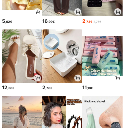
5
16
2
,62€
,99€
,73€
2,75€
12
2
11
,38€
,78€
,18€