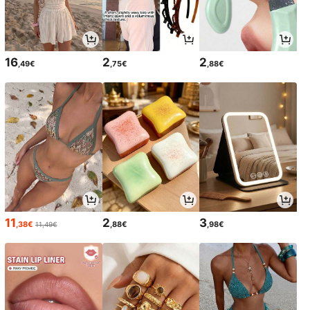
16
2
2
,49€
,75€
,88€
11
2
3
,38€
,88€
,98€
11,49€