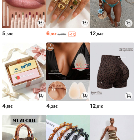
5
6
12
,58€
,81€
,84€
6,88€
-1%
4
4
12
,15€
,28€
,81€