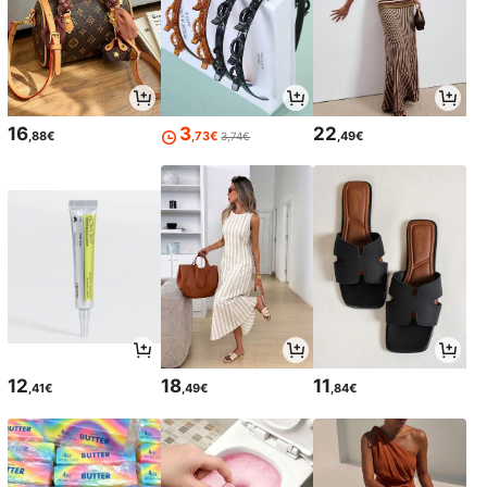
16
3
22
,88€
,73€
,49€
3,74€
12
18
11
,41€
,49€
,84€