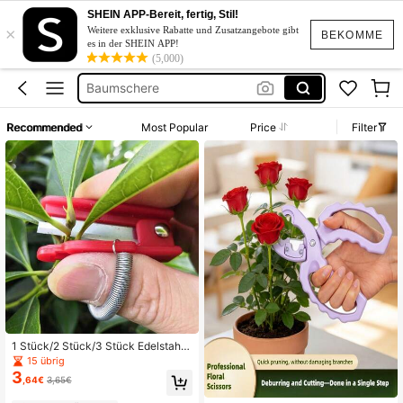
SHEIN APP-Bereit, fertig, Stil!
Heckenschere
×
Weitere exklusive Rabatte und Zusatzangebote gibt
BEKOMME
Garten Schere
es in der SHEIN APP!
(5,000)
Baumschere
садовые ножницы
Gartenschere
Recommended
Most Popular
Price
Filter
Heckenschere
1 Stück/2 Stück/3 Stück Edelstahl
Gartenmesser für den Daumen, Rin
15 übrig
gmesser, Pflückwerkzeug, Gemüse
3
,64€
3,65€
erntewerkzeug