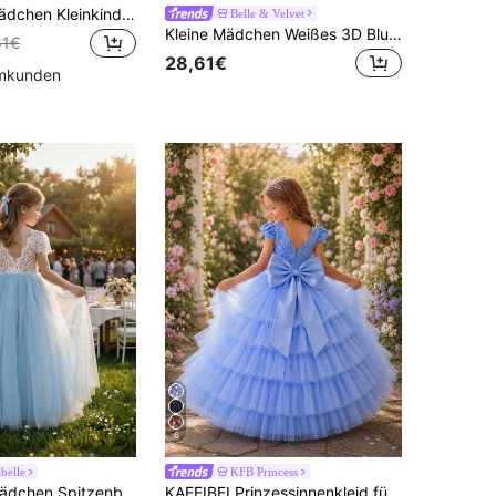
EHOMKIDS Mädchen Kleinkinder einfarbiges Satinpartykleid mit Kunstperlen Gürtel und Rüschenkante, in Midi/Lange Länge, für Hochzeit und Partyveranstaltungen
Belle & Velvet
Kleine Mädchen Weißes 3D Blumen Dekor Partykleid Prinzessinnenkleid für Baby Geburtstagsparty Hochzeit Ball Party Wichtige Anlässe Feiertagsoutfit
61€
28,61€
mmkunden
6
belle
KFB Princess
 Prinzessinnenkleid geeignet für Kleine Mädchen Geburtstagsfeiern, Hochzeiten, Brautjungfern, BlumenKleine Mädchen, Schönheitswettbewerbe
KAFEIBEI Prinzessinnenkleid für Kleine Mädchen mit luxuriöser Schleife, V-Ausschnitt, Pailletten-Mesh, flauschigem langem Rock, Hochzeits-Prinzessinnen-Partykleid, geeignet für Abschlussball und formelle Anlässe