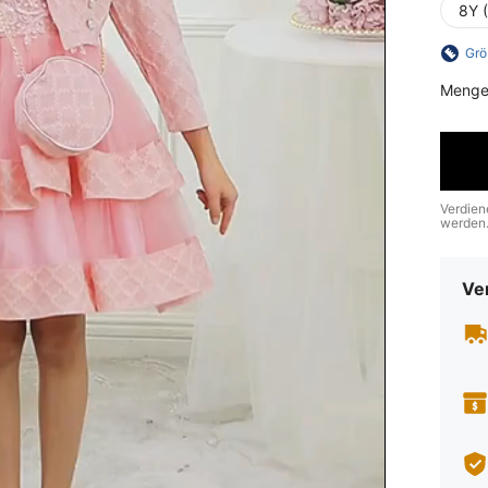
8Y 
Grö
Menge
Verdien
werden
Ve