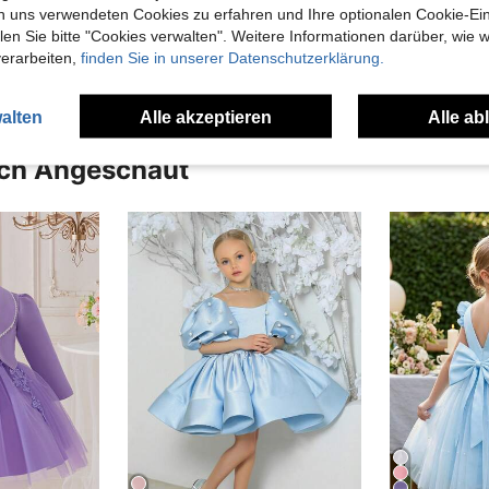
n uns verwendeten Cookies zu erfahren und Ihre optionalen Cookie-Ei
n Sie bitte "Cookies verwalten". Weitere Informationen darüber, wie w
en Ansehen
verarbeiten,
finden Sie in unserer Datenschutzerklärung.
alten
Alle akzeptieren
Alle ab
uch Angeschaut