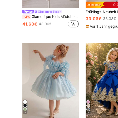
0,
Glamorique Kids
Glamorique Kids Mädchen Blume Textur Lange Ärmel Mantel, kombiniert mit ärmellosem Mesh Maxikleid und Umhängetasche, elegant für Party/Bankett
-3%
33,06€
33,38€
41,60€
43,06€
Vor 1 Jahr gegr
5
8