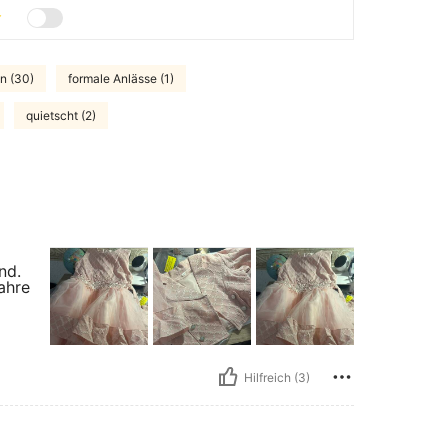
n (30)
formale Anlässe (1)
quietscht (2)
nd.
ahre
Hilfreich (3)