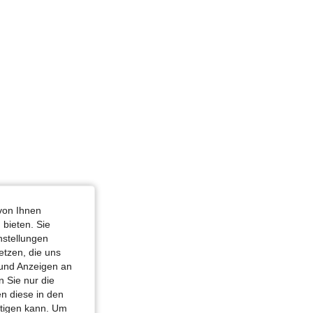
von Ihnen
röße: 8Y
 bieten. Sie
nstellungen
etzen, die uns
 und Anzeigen an
 Sie nur die
n diese in den
htigen kann. Um