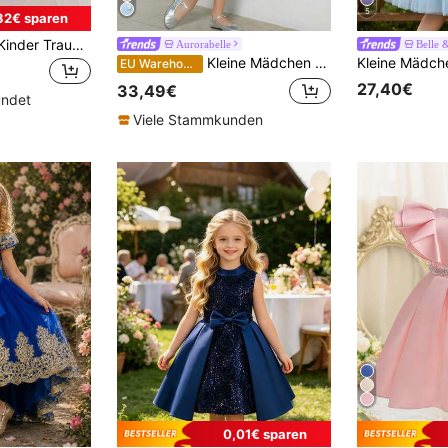
5
32€ sparen
Frühlings-Neuheit Kinder Traumhaftes Lila Abendkleid Set: Kurze Quasten Jacke + Spitze Tüll Ballonrock 2-teiliges Set, Mädchen modisches elegantes Langarm Top mit Blumen Dekor Kleid für Geburtstag, Hochzeit, Fest
Aurorabelle
Belle 
Kleine Mädchen Perlen Blütenärmel Schleife Party Hellblau Kleid Elegantes Prinzessinnenkleid Mädchenkleid Geeignet für Geburtstagsparty Geschenk Partykleid Ball Aufführung Blumenmädchen Hochzeitskleid Feiertagsfeier Outfit
EU Warehouse
27,40€
33,49€
ündet
Viele Stammkunden
0,01€ sparen