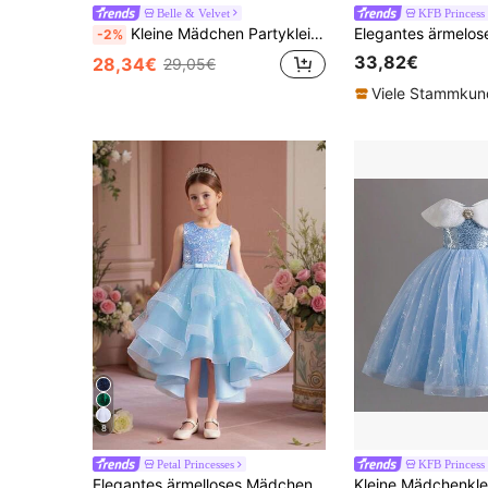
Belle & Velvet
KFB Princess
Kleine Mädchen Partykleid mit 3D Blumenapplikation, Puff Tüll Prinzessinnenkleid, geeignet für Kleine Mädchen Geburtstagsparty, BlumenKleine Mädchen, Brautjungfer, Hochzeit, wichtige Anlässe, Feiertagsfeier
-2%
33,82€
28,34€
29,05€
Viele Stammku
8
Petal Princesses
KFB Princess
Elegantes ärmelloses Mädchenkleid mit Pailletten, Schleife, Mesh-Tüll, Puffärmeln und Schleppe, geeignet für Partys, ohne Haarreif