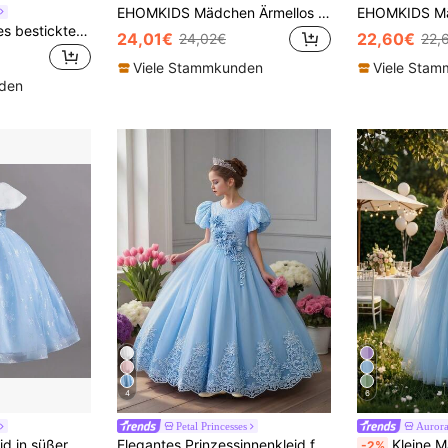
EHOMKIDS Mädchen Ärmellos Satin Prinzessin Kleid, Kinder Blumen Stickerei Pailletten Party Kleid, Mädchen Knielang Navy Blau Kleid
Elegantes ärmeloses besticktes Schleppkleid, luxuriöses Prinzessinnenkleid, tülliges aufwendiges Blumenmädchen Abendkleid
24,01€
22,60€
24,02€
22,
Viele Stammkunden
Viele Sta
nden
4
6
Petal Princesses
Aurora
Kleine Mädchenkleid in süßer Eiskönigin-Art mit fluffigem Kragen, Schleifenakzent und blauem Tüllrock für Party/Abschluss
Elegantes Prinzessinnenkleid für Kleine Mädchen mit 3D-Blumenstickerei aus Mesh, geeignet für Partys, Haarreif nicht enthalten
Kleine Mädchen Spitzenbesatz V-Ausschnitt Mesh Party Kleid, elegantes
-2%