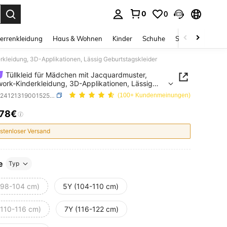
0
0
ess Enter to select.
errenkleidung
Haus & Wohnen
Kinder
Schuhe
Schmuck & Acces
rkleidung, 3D-Applikationen, Lässig Geburtstagskleider
Tüllkleid für Mädchen mit Jacquardmuster,
ork-Kinderkleidung, 3D-Applikationen, Lässig
stagskleider
SKU: sk2412131900152525
(100+ Kundenmeinungen)
,78€
ICE AND AVAILABILITY
stenloser Versand
e
Typ
(98-104 cm)
5Y (104-110 cm)
(110-116 cm)
7Y (116-122 cm)