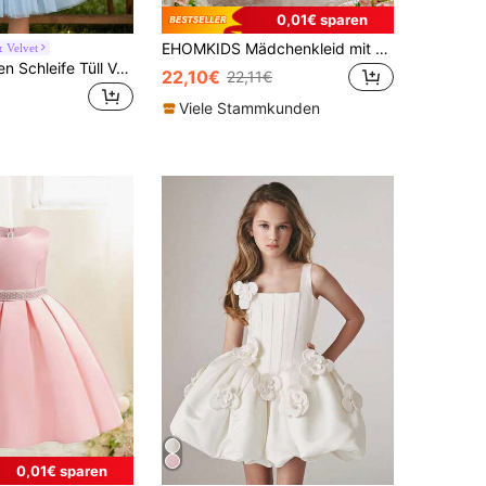
0,01€ sparen
EHOMKIDS Mädchenkleid mit großer Schleife und rückenfreiem Design, gestreiftes knöchellanges Kleid für Hochzeit/Party, Kleinkind & Kleine Mädchen
& Velvet
Kleine Mädchen Schleife Tüll Valentinstag Partykleid Prinzessinnenkleid geeignet für Kindergeburtstagsparty Blumenmädchen Hochzeit Abschlussball Party wichtige Anlässe Feiertagsfeier
22,10€
22,11€
Viele Stammkunden
0,01€ sparen