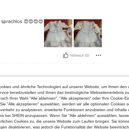
h sprachlos 😍😍😍😍
Hilfreich (0)
okies und ähnliche Technologien auf unserer Website, um Ihnen den 
 Brust: 40 cm / 16 in, Taille: 50 cm / 20 in, Hüften: 45 cm / 18 in, Farbe: Pink, G
0 kg / 66 lbs
Brust:
40 cm / 16 in
Größe:
8Y
vice bereitzustellen und Ihnen das bestmögliche Webseitenerlebnis zu
nach Ihrer Wahl "Alle ablehnen", "Alle akzeptieren" oder Ihre Cookie-Ei
e "Alle akzeptieren" auswählen, werden wir alle optionalen Cookies s
nverkehr zu analysieren, erweiterte Funktionen anzubieten und Inhalte
bnis bei SHEIN anzupassen. Wenn Sie "Alle ablehnen" auswählen, lassen
erlichen Cookies zu, die unsere Website zum Laufen bringen. Sie könne
Hilfreich (0)
gen deaktivieren, was jedoch die Funktionalität der Website beeinträc