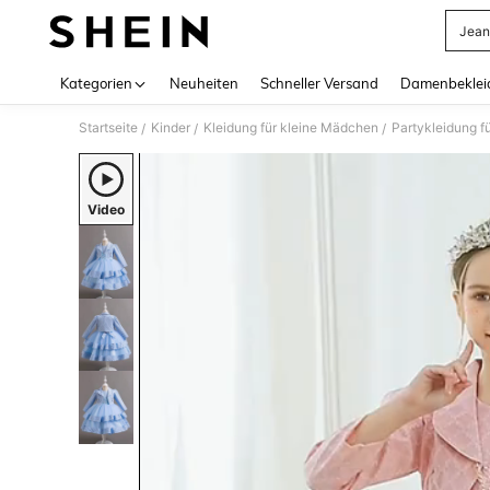
Jean
Use up 
Kategorien
Neuheiten
Schneller Versand
Damenbeklei
Startseite
Kinder
Kleidung für kleine Mädchen
Partykleidung f
/
/
/
Video