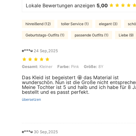
Lokale Bewertungen anzeigen
5,00
hinreißend (12)
toller Service (1)
elegant (3)
schö
Geburtstags-Outfits (1)
passende Outfits (1)
Liebe (9)
e***u
24 Sep,2025
Gesamt: Kleiner, Farbe: Pink, Größe: 8Y
Gesamt:
Kleiner
Farbe:
Pink
Größe:
8Y
Das Kleid ist begeistert 🤩 das Material ist
wunderschön. Nun ist die Große nicht entspreche
Meine Tochter ist 5 und halb und ich habe für 8 J
bestellt und es passt perfekt.
übersetzen
e***u
30 Sep,2025