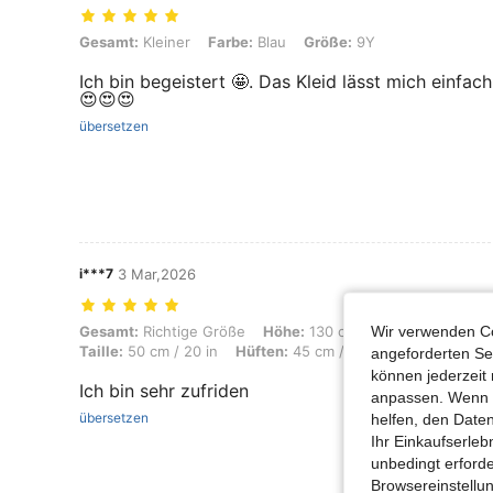
Gesamt: Kleiner, Farbe: Blau, Größe: 9Y
Gesamt:
Kleiner
Farbe:
Blau
Größe:
9Y
Ich bin begeistert 🤩. Das Kleid lässt mich einfac
😍😍😍
übersetzen
i***7
3 Mar,2026
Wir verwenden Co
Gesamt: Richtige Größe, Höhe: 130 cm / 51 in, Gewicht: 30 kg / 66 lbs,
Gesamt:
Richtige Größe
Höhe:
130 cm / 51 in
Gewicht:
3
Taille:
50 cm / 20 in
Hüften:
45 cm / 18 in
Farbe:
Pink
angeforderten Ser
können jederzeit 
Ich bin sehr zufriden
anpassen. Wenn Si
übersetzen
helfen, den Date
Ihr Einkaufserle
unbedingt erford
Browsereinstellun