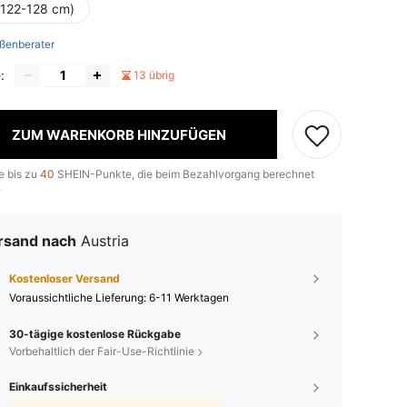
(122-128 cm)
ßenberater
:
13 übrig
ZUM WARENKORB HINZUFÜGEN
e bis zu
40
SHEIN-Punkte, die beim Bezahlvorgang berechnet
.
rsand nach
Austria
Kostenloser Versand
Voraussichtliche Lieferung:
6-11 Werktagen
30-tägige kostenlose Rückgabe
Vorbehaltlich der Fair-Use-Richtlinie
Einkaufssicherheit