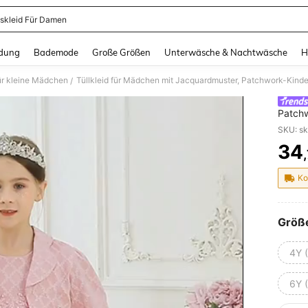
skleid Für Damen
and down arrow keys to navigate search Zuletzt gesucht and Suche und Finde. Pr
dung
Bademode
Große Größen
Unterwäsche & Nachtwäsche
H
ür kleine Mädchen
Tüllkleid für Mädchen mit Jacquardmuster, Patchwork-Kinde
/
Patchw
Geburt
34
PR
Ko
Größ
4Y 
6Y 