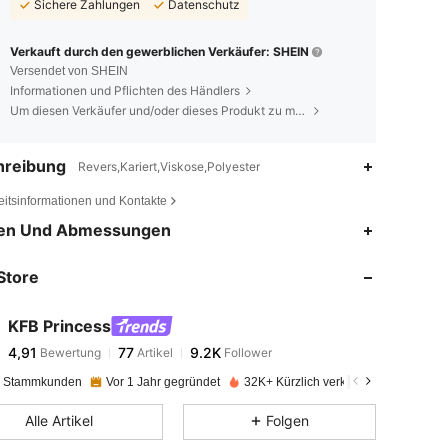
Sichere Zahlungen
Datenschutz
Verkauft durch den gewerblichen Verkäufer: SHEIN
Versendet von SHEIN
Informationen und Pflichten des Händlers
Um diesen Verkäufer und/oder dieses Produkt zu melden
hreibung
Revers,Kariert,Viskose,Polyester
eitsinformationen und Kontakte
4,91
77
9.2K
en Und Abmessungen
Store
4,91
77
9.2K
KFB Princess
4,91
77
9.2K
Bewertung
Artikel
Follower
e***g
bezahlt
Vor 1 Tag
e Stammkunden
Vor 1 Jahr gegründet
32K+ Kürzlich verkauft
4,91
77
9.2K
Alle Artikel
Folgen