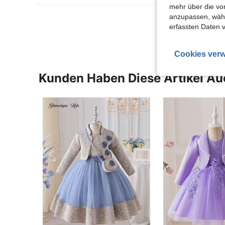
mehr über die vo
anzupassen, wähle
Mehr Bewertung
erfassten Daten 
Cookies verw
Kunden Haben Diese Artikel A