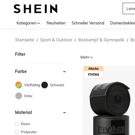
Lein
Use up 
Kategorien
Neuheiten
Schneller Versand
Damenbeklei
Startseite
Sport & Outdoor
Boxkampf & Gymnastik
Bo
/
/
/
Filter
Mehr
Farbe
Vielfarbig
Schwarz
Grau
Material
Eisen
Polyester