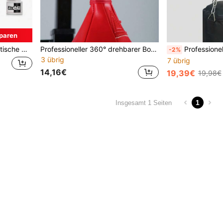
paren
 Boxen, Kampfsport, Kampfsport Handgelenkschutz
Professioneller 360° drehbarer Box-Speedball mit drehbarer Aufhängung
Professioneller Boxs
-2%
3 übrig
7 übrig
14,16€
19,39€
19,98€
1
Insgesamt 1 Seiten