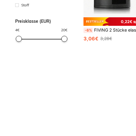
Stoff
Preisklasse (EUR)
0,22€ s
FIVING 2 Stücke elastische Handwickel, Unisex, PU-Leder Etikett verstärkt 177,17 Zoll Box-Trainingsbandagen, strapazierfähiger Stoff, geeignet für
4
€
20
€
-6%
3,06€
3,28€