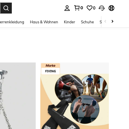
0
0
ess Enter to select.
errenkleidung
Haus & Wohnen
Kinder
Schuhe
Schmuck & Acces