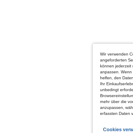
Wir verwenden Co
angeforderten Ser
können jederzeit 
anpassen. Wenn Si
helfen, den Date
Ihr Einkaufserle
unbedingt erford
Browsereinstellun
mehr über die vo
anzupassen, wähle
erfassten Daten 
Cookies verw