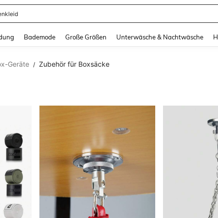
enkleid
and down arrow keys to navigate search Zuletzt gesucht and Suche und Finde. Pr
dung
Bademode
Große Größen
Unterwäsche & Nachtwäsche
H
x-Geräte
Zubehör für Boxsäcke
/