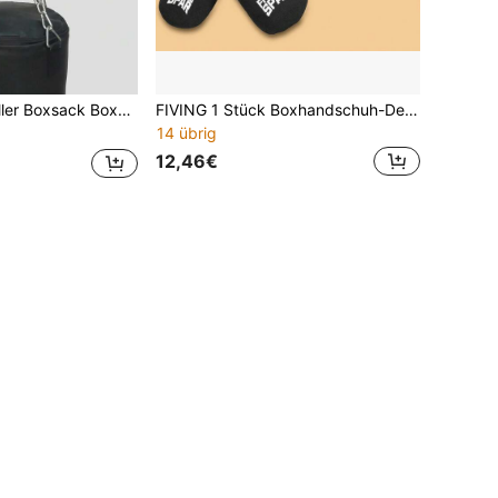
ack Boxsack Klettverschluss
FIVING 1 Stück Boxhandschuh-Deodorantbeutel, Boxschuhe & Sportschuhe Reinigungsstab Deodorant, Feuchtigkeitsabsorbierender & Anti-Feuchtigkeits-Beutel, Schweißgeruch-Entfernung Duftbeutel, Boxhandschuh-Pflegebeutel, Wiederverwendbar um die Lebensdauer von Boxhandschuhen zu verlängern
14 übrig
12,46€