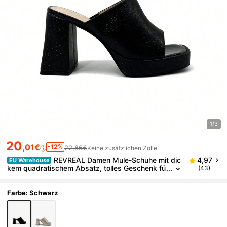
1/3
20
,01€
-12%
22,86€
Keine zusätzlichen Zölle
REVREAL Damen Mule-Schuhe mit dic
4,97
EU Warehouse
kem quadratischem Absatz, tolles Geschenk fü
(43)
r die Freundin
Farbe: Schwarz