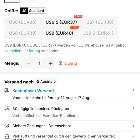
Größe
:
US
Standard
1 left
US6
(EUR36)
US6.5
(EUR37)
US7
(EUR38)
1 left
US8
(EUR39)
US9
(EUR40)
US9.5
(EUR41)
​US9 (EUR40), US6.5 (EUR37) werden von EU Warehouse mit Angebot
schnellere Lieferung
versendet.
Menge:
2 übrig
Versand nach
Austria
Kostenloser Versand
Voraussichtliche Lieferung:
12 Aug. - 17 Aug.
30-tägige kostenlose Rückgabe
Vorbehaltlich der Fair-Use-Richtlinie
Sichere Zahlungen · Datenschutz
Verkauft und versendet durch den gewerblichen Verkäufer: