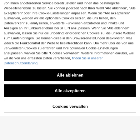
von Ihnen angeforderten Service bereitzustellen und Ihnen das bestmögliche
Webseitenerlebnis zu bieten. Sie können jederzeit nach Ihrer Wahl "Alle ablehnen", "Alle
akzeptieren" oder Ihre Cookie-Einstellungen anpassen. Wenn Sie "Alle akzeptieren"
auswählen, werden wir alle optionalen Cookies setzen, die uns helfen, den
Datenverkehr zu analysieren, erweiterte Funktionen anzubieten und Inhalte und
Anzeigen an Ihr Einkaufserlebnis bei SHEIN anzupassen. Wenn Sie "Alle ablehnen"
auswählen, lassen Sie nur die unbedingt erforderlichen Cookies zu, die unsere Website
zum Laufen bringen. Sie können diese in den Browsereinstellungen deaktivieren, was
jedoch die Funktionalität der Website beeinträchtigen kann. Um mehr über die von uns
verwendeten Cookies zu erfahren und Ihre optionalen Cookie-Einstellungen
anzupassen, wählen Sie bitte "Cookies verwalten". Weitere Informationen darüber, wie
wir die von uns erfassten Daten verarbeiten,
finden Sie in unserer
Datenschutzerklärung.
Frühlings-/Sommer-Mode Keilsand
alen, Damen Pantoletten mit fester
19
,53€
19,72€
Sohle und Zehenausschnitt, einfarb
Alle ablehnen
ige High Heel Schuhe, Outdoor-/Inn
en-Flach-Sandalen. Fallen eine hal
be Nummer kleiner aus.
PITILLOS | Zapatos con Cuña
NEW
Alle akzeptieren
Pitillos para Mujer – Zapato de Piel
71
,95€
en Color Crema con Detalles – Zap
ato Estiloso con Cordones Elásticos
– Slip On – Cuña Baja y Cómoda – d
ZUM WARENKORB
Cookies verwalten
JETZT EINKAUFEN
e Piel
HINZUFÜGEN