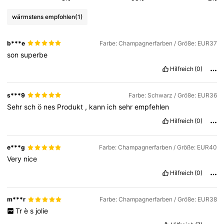
wärmstens empfohlen
(1)
b***e
Farbe: Champagnerfarben / Größe: EUR37
son
superbe
Hilfreich
(0)
s***9
Farbe: Schwarz / Größe: EUR36
Sehr
sch
ö
nes
Produkt
,
kann
ich
sehr
empfehlen
Hilfreich
(0)
e***g
Farbe: Champagnerfarben / Größe: EUR40
Very
nice
Hilfreich
(0)
m***r
Farbe: Champagnerfarben / Größe: EUR38
Tr
è
s
jolie