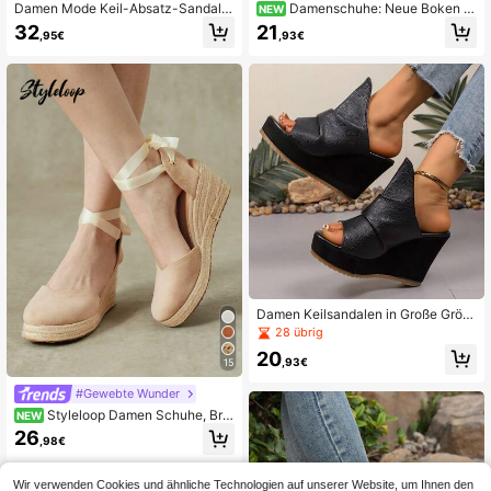
Damen Mode Keil-Absatz-Sandalet
Damenschuhe: Neue Boken Ul
NEW
ten mit Strass-Verzierung
tra-Leicht Chunky-Heel Loafer – Lä
32
21
,95€
,93€
ssig, Retro, Wald-Stil, Punk-inspirier
t, Date-geeignet und Urlaubs-bereit
Damen Keilsandalen in Große Größ
en, sexy offene Zehenpartie Slip-O
28 übrig
n High Heel Mules
20
,93€
15
#Gewebte Wunder
Styleloop Damen Schuhe, Bra
NEW
un, Gewebte Hanfseil Stroh Schuh
26
,98€
e, Keilabsatz Plateau Sandalen, Hö
henverstärkende Urlaubs-Boho-Kle
idung
Wir verwenden Cookies und ähnliche Technologien auf unserer Website, um Ihnen den