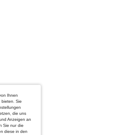
hwarz, Größe: M
von Ihnen
 bieten. Sie
nstellungen
etzen, die uns
 und Anzeigen an
 Sie nur die
n diese in den