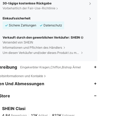
30-tägige kostenlose Rückgabe
Vorbehaltlich der Fair-Use-Richtlinie
Einkaufssicherheit
Sichere Zahlungen
Datenschutz
Verkauft durch den gewerblichen Verkäufer: SHEIN
Versendet von SHEIN
Informationen und Pflichten des Händlers
Um diesen Verkäufer und/oder dieses Produkt zu melden
hreibung
Eingekerbter Kragen,Chiffon,Bishop Ärmel
eitsinformationen und Kontakte
4,84
12K
822K
en Und Abmessungen
Store
4,84
12K
822K
SHEIN Clasi
4,84
12K
822K
Bewertung
Artikel
Follower
b***b
bezahlt
Vor 1 Tag