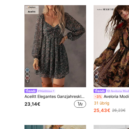
4
#Waldtöne
Aveloria Mod
Acelitt Elegantes Ganzjahreskleid mit kleinem Blumenmuster, geraffter Brust, Patchwork-Rücken und Laternenärmeln
Aveloria Modichic Bohemian Stil Chiffon Loose L
-3%
31 übrig
23,14€
25,43€
26,23€