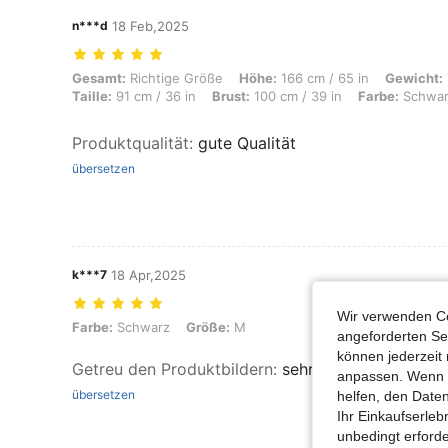
n***d
18 Feb,2025
Gesamt: Richtige Größe, Höhe: 166 cm / 65 in, Gewicht: 71 kg / 157 lb
Gesamt:
Richtige Größe
Höhe:
166 cm / 65 in
Gewicht:
Taille:
91 cm / 36 in
Brust:
100 cm / 39 in
Farbe:
Schwar
Produktqualität
:
gute Qualität
übersetzen
k***7
18 Apr,2025
Wir verwenden Co
Farbe: Schwarz, Größe: M
Farbe:
Schwarz
Größe:
M
angeforderten Ser
können jederzeit 
Getreu den Produktbildern
:
sehr schön 🤩🥰
anpassen. Wenn Si
übersetzen
helfen, den Date
Ihr Einkaufserle
unbedingt erford