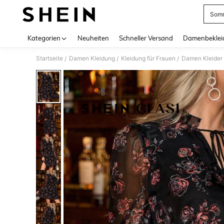
Somm
Use up 
Kategorien
Neuheiten
Schneller Versand
Damenbeklei
Startseite
Damen Kleidung
Kleidung für Frauen
Damen Kleider
/
/
/