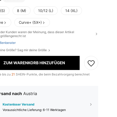
(S)
8 (M)
10/12 (L)
14 (XL)
ve
Curve+ (5X+)
der Kunden waren der Meinung, dass dieser Artikel
größengerecht ist
ßenberater
eine Größe? Sag mir deine Größe
ZUM WARENKORB HINZUFÜGEN
e bis zu
21
SHEIN-Punkte, die beim Bezahlvorgang berechnet
.
rsand nach
Austria
Kostenloser Versand
Voraussichtliche Lieferung:
6-11 Werktagen