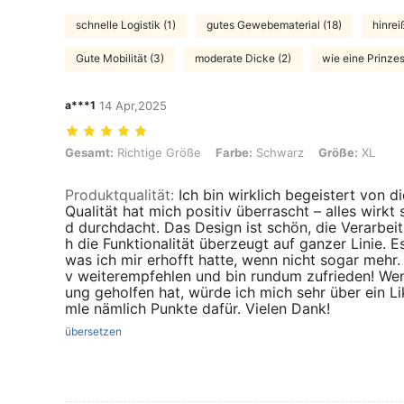
schnelle Logistik (1)
gutes Gewebematerial (18)
hinrei
Gute Mobilität (3)
moderate Dicke (2)
wie eine Prinzes
a***1
14 Apr,2025
Gesamt: Richtige Größe, Farbe: Schwarz, Größe: XL
Gesamt:
Richtige Größe
Farbe:
Schwarz
Größe:
XL
Produktqualität
:
Ich bin wirklich begeistert von 
Qualität hat mich positiv überrascht – alles wirkt
d durchdacht. Das Design ist schön, die Verarbei
h die Funktionalität überzeugt auf ganzer Linie. Es
was ich mir erhofft hatte, wenn nicht sogar mehr. 
v weiterempfehlen und bin rundum zufrieden! We
ung geholfen hat, würde ich mich sehr über ein Li
mle nämlich Punkte dafür. Vielen Dank!
übersetzen