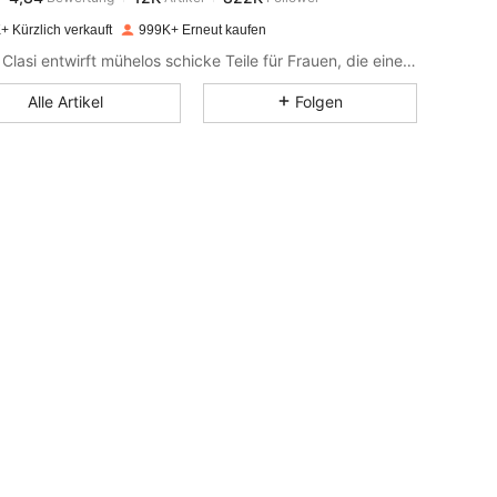
+ Kürzlich verkauft
999K+ Erneut kaufen
4,84
12K
822K
SHEIN Clasi entwirft mühelos schicke Teile für Frauen, die einen gehobenen Look suchen.
Alle Artikel
Folgen
4,84
12K
822K
4,84
12K
822K
4,84
12K
822K
4,84
12K
822K
4,84
12K
822K
4,84
12K
822K