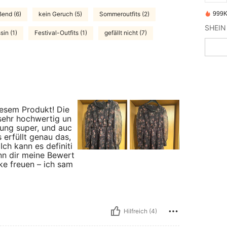
999K
ßend (6)
kein Geruch (5)
Sommeroutfits (2)
sin (1)
Festival-Outfits (1)
gefällt nicht (7)
diesem Produkt! Die
 sehr hochwertig un
tung super, und auc
 erfüllt genau das,
Ich kann es definiti
nn dir meine Bewert
ke freuen – ich sam
Hilfreich (4)