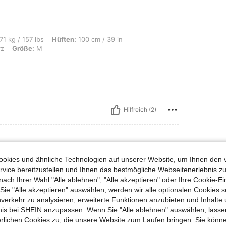
s, Hüften: 100 cm / 39 in, Taille: 91 cm / 36 in, Brust: 100 cm / 39 in, Farbe: Sc
71 kg / 157 lbs
Hüften:
100 cm / 39 in
z
Größe:
M
Hilfreich (2)
okies und ähnliche Technologien auf unserer Website, um Ihnen den 
vice bereitzustellen und Ihnen das bestmögliche Webseitenerlebnis zu
nach Ihrer Wahl "Alle ablehnen", "Alle akzeptieren" oder Ihre Cookie-Ei
e "Alle akzeptieren" auswählen, werden wir alle optionalen Cookies s
nverkehr zu analysieren, erweiterte Funktionen anzubieten und Inhalte
bnis bei SHEIN anzupassen. Wenn Sie "Alle ablehnen" auswählen, lassen
erlichen Cookies zu, die unsere Website zum Laufen bringen. Sie könne
Hilfreich (2)