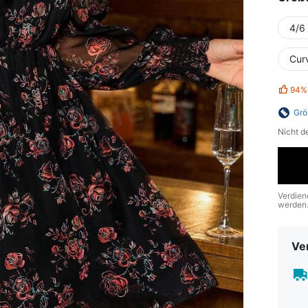
4/6 
Cur
94%
Grö
Nicht d
Verdien
werden
Ve