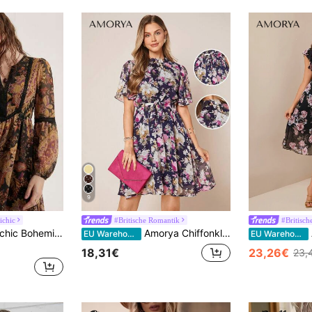
9
ichic
#Britische Romantik
#Britisc
ässig Rock, Blumen Patchwork Langarm Kleid
Amorya Chiffonkleid mit Blumendruck und Gürtel
EU Warehouse
EU Warehouse
18,31€
23,26€
23,