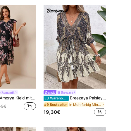
he Romantik
Breezaya
Amorya Kleid mit Blume Muster, Schmetterlingsärmeln,
Breezaya Paisley Muster Fledermausärmel Quasten Bindeoptik Rüschen Saum Kleid Urlaubs-Strandoutfits für Frauen
EU Warehouse
in Mehrfarbig Minikleider in verschiedenen Farben
#9 Bestseller
49€
19,30€