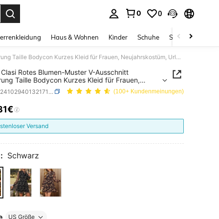
0
0
ess Enter to select.
errenkleidung
Haus & Wohnen
Kinder
Schuhe
Schmuck & Acces
SHEIN Clasi Rotes Blumen-Muster V-Ausschnitt Schnürung Taille Bodycon Kurzes Kleid für Frauen, Neujahrskostüm, Urlaubsoutfit, Neujahrskkleid für Frauen
Clasi Rotes Blumen-Muster V-Ausschnitt
ung Taille Bodycon Kurzes Kleid für Frauen,
rskostüm, Urlaubsoutfit, Neujahrskkleid für
SKU: sz2410294013217100
(100+ Kundenmeinungen)
n
31€
ICE AND AVAILABILITY
stenloser Versand
:
Schwarz
e
US Größe