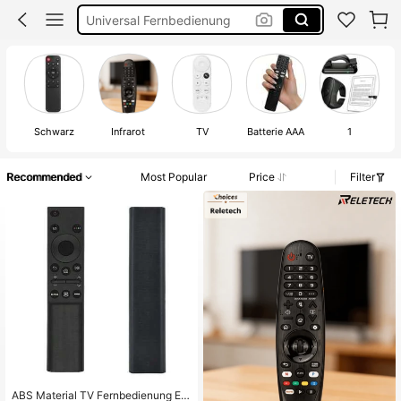
Universal Fernbedienung
Samsung Fernbedienung
Lg Fernbedienung
Fernbedingung
Schwarz
Infrarot
TV
Batterie AAA
1
Recommended
Most Popular
Price
Filter
ABS Material TV Fernbedienung Ers