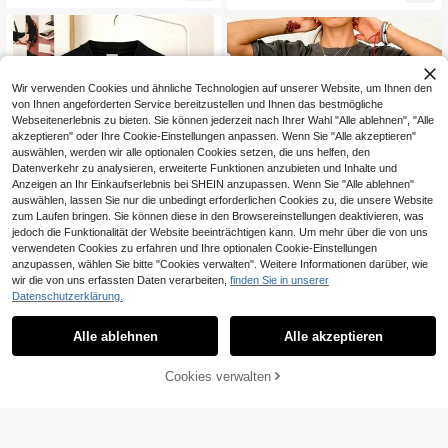
e Shirt, Lustiges Geschenk für Sie O
berteile T-Shirt T-Sh
Wir verwenden Cookies und ähnliche Technologien auf unserer Website, um Ihnen den
von Ihnen angeforderten Service bereitzustellen und Ihnen das bestmögliche
Webseitenerlebnis zu bieten. Sie können jederzeit nach Ihrer Wahl "Alle ablehnen", "Alle
akzeptieren" oder Ihre Cookie-Einstellungen anpassen. Wenn Sie "Alle akzeptieren"
auswählen, werden wir alle optionalen Cookies setzen, die uns helfen, den
Datenverkehr zu analysieren, erweiterte Funktionen anzubieten und Inhalte und
Anzeigen an Ihr Einkaufserlebnis bei SHEIN anzupassen. Wenn Sie "Alle ablehnen"
auswählen, lassen Sie nur die unbedingt erforderlichen Cookies zu, die unsere Website
zum Laufen bringen. Sie können diese in den Browsereinstellungen deaktivieren, was
jedoch die Funktionalität der Website beeinträchtigen kann. Um mehr über die von uns
verwendeten Cookies zu erfahren und Ihre optionalen Cookie-Einstellungen
anzupassen, wählen Sie bitte "Cookies verwalten". Weitere Informationen darüber, wie
wir die von uns erfassten Daten verarbeiten,
finden Sie in unserer
Datenschutzerklärung.
Vintage-T-Shirt im 90er-Jahre-Stil
Damen Lässig Rundhals Kurzarm T-
mit lustigem Puppengesicht-Meme,
Shirt Sommer
9
8
Alle ablehnen
Alle akzeptieren
,00€
,61€
Used-Look und aus verschiedenen
Stoffen. Sommertops.
Cookies verwalten
ZUM WARENKORB HINZUFÜGEN