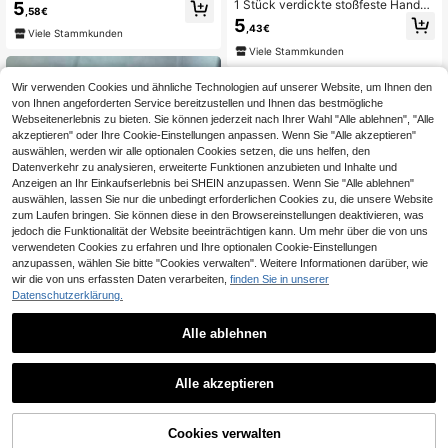
schutz Anti-Sturz Roségold Phönix
1 Stück verdickte stoßfeste Handyh
5
,58€
geprägtes Muster personalisierte H
ülle mit Entenmuster, kompatibel mit
5
andyhülle kompatibel mit 16 Pro Ma
,43€
iPhone 17pro/17Air/17/17promax/16/
Viele Stammkunden
x, 17/16/15/14 Plus/13/12/11, Serie,
11/16pro/16plus/16promax/16e/15Pr
Viele Stammkunden
ästhetisch
omax/13/14/12/XS/XR/7G/8P, komp
atibel mit Samsung Galaxy A27/A3
7/A57/A17/A07/S26/S26PLUS/S26
Wir verwenden Cookies und ähnliche Technologien auf unserer Website, um Ihnen den
Ultra/Galaxy S25/S25PLUS/S25 Ult
von Ihnen angeforderten Service bereitzustellen und Ihnen das bestmögliche
ra/A16/A36/A26/A56/A50/A12/A32/
Webseitenerlebnis zu bieten. Sie können jederzeit nach Ihrer Wahl "Alle ablehnen", "Alle
A52/A72/A51/A21S/A13/A14/S24/S
akzeptieren" oder Ihre Cookie-Einstellungen anpassen. Wenn Sie "Alle akzeptieren"
24PLUS/S24Ultra/S22/A52/A53/A5
auswählen, werden wir alle optionalen Cookies setzen, die uns helfen, den
4/A55, kompatibel mit Xiaomi 11, ko
Datenverkehr zu analysieren, erweiterte Funktionen anzubieten und Inhalte und
mpatibel mit Redmi 10/9/O stoßfest
Anzeigen an Ihr Einkaufserlebnis bei SHEIN anzupassen. Wenn Sie "Alle ablehnen"
e Handy-Schutzhülle
auswählen, lassen Sie nur die unbedingt erforderlichen Cookies zu, die unsere Website
zum Laufen bringen. Sie können diese in den Browsereinstellungen deaktivieren, was
jedoch die Funktionalität der Website beeinträchtigen kann. Um mehr über die von uns
verwendeten Cookies zu erfahren und Ihre optionalen Cookie-Einstellungen
anzupassen, wählen Sie bitte "Cookies verwalten". Weitere Informationen darüber, wie
wir die von uns erfassten Daten verarbeiten,
finden Sie in unserer
Datenschutzerklärung.
Alle ablehnen
14
Süße Ozean-Element Modedesign
Seestern Wal Muschel Epoxidharz tr
Luxus einfarbige glänzende Glas H
7
,88€
Alle akzeptieren
ansparente Handyhülle kompatibel
andyhülle kompatibel mit iPhone 17
8
mit 16/17/15/14/13 Pro Max 3D Epo
,63€
Pro Max, 16, 15, 14, 13, 12, 11 Pro M
xidharz Weichschale Koreanischer
ax, Linsenschutz, minimalistische ei
Stil Schale Frühlingsgabe
nfarbige süße & elegante Handyhüll
ZUM WARENKORB
Cookies verwalten
JETZT EINKAUFEN
e kompatibel mit iPhone 17 Pro Ma
HINZUFÜGEN