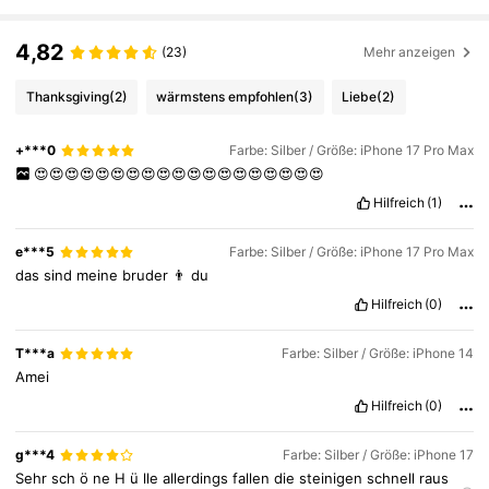
66K Follower
4,87
4,82
(23)
Mehr anzeigen
Thanksgiving
(2)
wärmstens empfohlen
(3)
Liebe
(2)
66K Follower
4,87
+***0
Farbe: Silber / Größe: iPhone 17 Pro Max
😍😍😍😍😍😍😍😍😍😍😍😍😍😍😍😍😍😍😍
66K Follower
4,87
Hilfreich
(1)
e***5
Farbe: Silber / Größe: iPhone 17 Pro Max
66K Follower
4,87
das
sind
meine
bruder
👨
du
Hilfreich
(0)
66K Follower
4,87
T***a
Farbe: Silber / Größe: iPhone 14
Amei
Hilfreich
(0)
66K Follower
4,87
g***4
Farbe: Silber / Größe: iPhone 17
Sehr
sch
ö
ne
H
ü
lle
allerdings
fallen
die
steinigen
schnell
raus