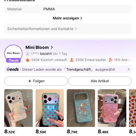
Material:
PMMA
Mehr anzeigen
Sicherheitsinformationen und Kontakte
Mini Bloom
66K Follower
4,87
t***r
bezahlt
Vor 1 Tag
n***o
ist
Vor 6 Stunden
gefolgt
540K Kürzlich verkauft
250K Erneut kaufen
15% Anstieg d
66K Follower
4,87
Dieser Laden wurde als
「Trendgeschäft」
ausgewählt
Folgen
Alle Artikel
66K Follower
4,87
66K Follower
4,87
66K Follower
4,87
8
8
8
8
8
,52€
,59€
,79€
,46€
,