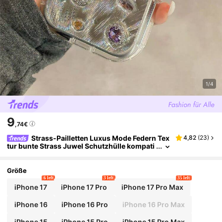
1/4
9
,74€
Strass-Pailletten Luxus Mode Federn Tex
4,82
(
23
)
tur bunte Strass Juwel Schutzhülle kompati
bel mit iPhone 17, 16 Pro Max, 15 Pro, 14, 13,
stoßfest Rundumschutz Damen Handyhülle Geb
urtstag
Größe
6 left
3 left
35 left
iPhone 17
iPhone 17 Pro
iPhone 17 Pro Max
iPhone 16
iPhone 16 Pro
iPhone 16 Pro Max
iPhone 15
iPhone 15 Pro
iPhone 15 Pro Max