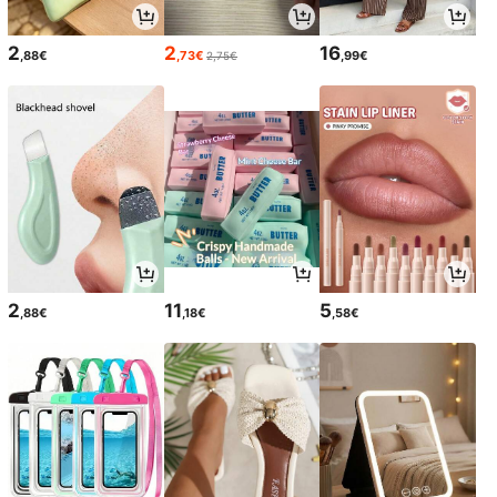
2
2
16
,88€
,73€
,99€
2,75€
2
11
5
,88€
,18€
,58€