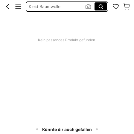
Kleid Baumwolle
Kurze Hose Männer
Kleid Weiß Sommer
Kurze Kleider Sommer
Kein passendes Produkt gefunden.
Könnte dir auch gefallen