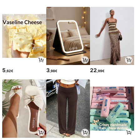
5
3
22
,62€
,98€
,99€