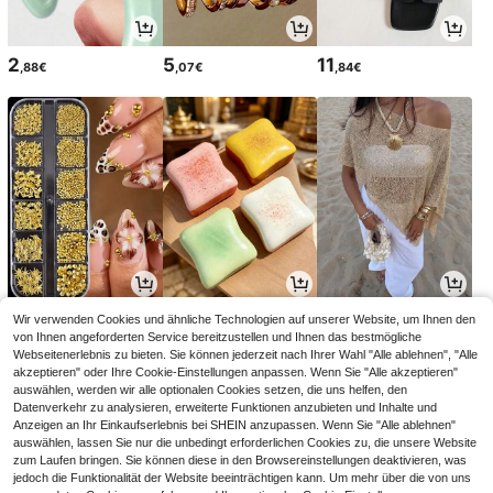
2
5
11
,88€
,07€
,84€
3
2
12
Wir verwenden Cookies und ähnliche Technologien auf unserer Website, um Ihnen den
,95€
,88€
,86€
12,99€
-1%
von Ihnen angeforderten Service bereitzustellen und Ihnen das bestmögliche
Webseitenerlebnis zu bieten. Sie können jederzeit nach Ihrer Wahl "Alle ablehnen", "Alle
akzeptieren" oder Ihre Cookie-Einstellungen anpassen. Wenn Sie "Alle akzeptieren"
auswählen, werden wir alle optionalen Cookies setzen, die uns helfen, den
Datenverkehr zu analysieren, erweiterte Funktionen anzubieten und Inhalte und
Anzeigen an Ihr Einkaufserlebnis bei SHEIN anzupassen. Wenn Sie "Alle ablehnen"
auswählen, lassen Sie nur die unbedingt erforderlichen Cookies zu, die unsere Website
zum Laufen bringen. Sie können diese in den Browsereinstellungen deaktivieren, was
jedoch die Funktionalität der Website beeinträchtigen kann. Um mehr über die von uns