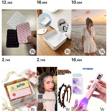
12
16
10
,38€
,99€
,69€
2
2
16
,74€
,78€
,49€