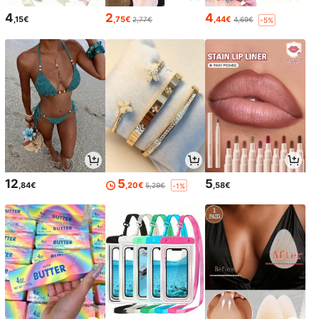
4
2
4
,15€
,75€
,44€
2,77€
4,69€
-5%
12
5
5
,84€
,20€
,58€
5,29€
-1%