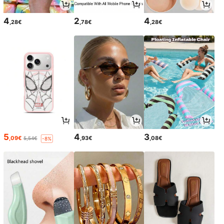
4
2
4
,28€
,78€
,28€
5
4
3
,09€
,93€
,08€
5,54€
-8%