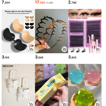
7
17
2
,20€
,32€
,78€
17,49€
3
3
3
,15€
,64€
,82€