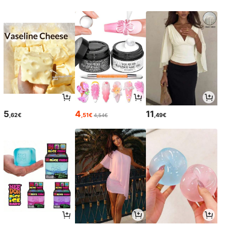
5
4
11
,62€
,51€
,49€
4,54€