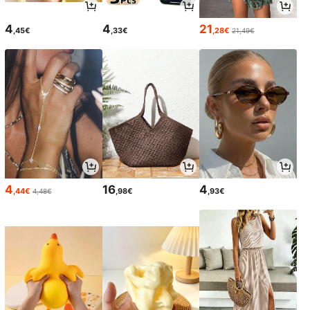
4
4
21
,45€
,33€
,28€
21,49€
4
16
4
,44€
,98€
,93€
4,48€