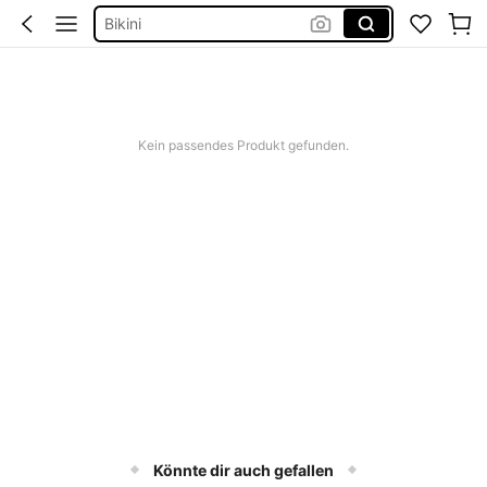
Bikini
Kleid Baumwolle
Kurze Hose Männer
Panini Sticker
Kein passendes Produkt gefunden.
Könnte dir auch gefallen