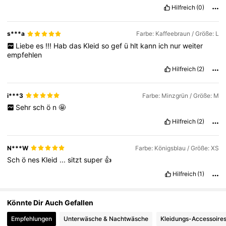
Hilfreich
(0)
2.7M Follower
4,83
s***a
Farbe: Kaffeebraun / Größe: L
Liebe
es
!!!
Hab
das
Kleid
so
gef
ü
hlt
kann
ich
nur
weiter
empfehlen
2.7M Follower
4,83
Hilfreich
(2)
i***3
Farbe: Minzgrün / Größe: M
Sehr
sch
ö
n
🤩
Hilfreich
(2)
N***W
Farbe: Königsblau / Größe: XS
Sch
ö
nes
Kleid
...
sitzt
super
👍
Hilfreich
(1)
Könnte Dir Auch Gefallen
Empfehlungen
Unterwäsche & Nachtwäsche
Kleidungs-Accessoire