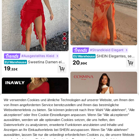
8
#Strandkleid Elegant
SHEIN Elegantes, sex
#Ausgestelltes Kleid
EU Warehouse
y rückenfreies Kleid mit drapiertem
20
Sweetina Damen einf
EU Warehouse
,99€
Ausschnitt, geeignet für Sommerurl
aches Alltagskleid Einfarbig mit Rüs
19
aub am Strand
,53€
chenverzierungen an den Trägern
Wir verwenden Cookies und ähnliche Technologien auf unserer Website, um Ihnen den
von Ihnen angeforderten Service bereitzustellen und Ihnen das bestmögliche
Webseitenerlebnis zu bieten. Sie können jederzeit nach Ihrer Wahl "Alle ablehnen", "Alle
akzeptieren" oder Ihre Cookie-Einstellungen anpassen. Wenn Sie "Alle akzeptieren"
auswählen, werden wir alle optionalen Cookies setzen, die uns helfen, den
Datenverkehr zu analysieren, erweiterte Funktionen anzubieten und Inhalte und
Anzeigen an Ihr Einkaufserlebnis bei SHEIN anzupassen. Wenn Sie "Alle ablehnen"
auswählen, lassen Sie nur die unbedingt erforderlichen Cookies zu, die unsere Website