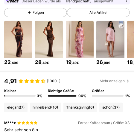
Dieser Laden wurde als
「Trendgeschäft」
ausgewählt
2.7M Follower
4,83
Folgen
Alle Artikel
2.7M Follower
4,83
2.7M Follower
4,83
22
28
19
26
18
,49€
,49€
,49€
,99€
2.7M Follower
4,83
4,91
(1000+)
Mehr anzeigen
2.7M Follower
4,83
Kleiner
Richtige Größe
Größer
3%
96%
1%
elegant
(7)
hinreißend
(10)
Thanksgiving
(6)
schön
(37)
2.7M Follower
4,83
M***z
Farbe: Kaffeebraun / Größe: XS
Sehr
sehr
sch
ö
n
2.7M Follower
4,83