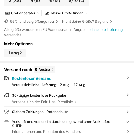
2
(XS)
4
(S)
6
(M)
8/10
(L)
Größenberater
Meine Größe finden
96%
fand es größengetreu
Nicht deine Größe? Sag uns
Alle größe werden von EU Warehouse mit Angebot
schnellere Lieferung
versendet.
Mehr Optionen
Lang
Versand nach
Austria
Kostenloser Versand
Voraussichtliche Lieferung:
12 Aug. - 17 Aug.
30-tägige kostenlose Rückgabe
Vorbehaltlich der Fair-Use-Richtlinie
Sichere Zahlungen · Datenschutz
Verkauft und versendet durch den gewerblichen Verkäufer:
SHEIN
Informationen und Pflichten des Händlers