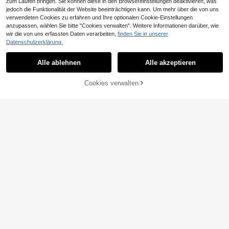
zum Laufen bringen. Sie können diese in den Browsereinstellungen deaktivieren, was
jedoch die Funktionalität der Website beeinträchtigen kann. Um mehr über die von uns
verwendeten Cookies zu erfahren und Ihre optionalen Cookie-Einstellungen
anzupassen, wählen Sie bitte "Cookies verwalten". Weitere Informationen darüber, wie
4
wir die von uns erfassten Daten verarbeiten,
finden Sie in unserer
Datenschutzerklärung.
#GlamElegantKleid
INAWLY Damen Herbs
COSMINA Damen-Bo
EU Warehouse
EU Warehouse
t Neuer einfarbiger langärmeliger se
dycon-Midikleid mit Neckholder un
22
21
Alle ablehnen
Alle akzeptieren
,76€
-1%
22,99€
,99€
xy figurbetonter Kleid mit Rüschens
d Meerjungfrauen-Saum, Cremewei
aum
ß, Sommer, elegant, Tagesparty, ein
ZUM WARENKORB
farbig, hoch-elastisch, eng anliegen
Cookies verwalten
JETZT EINKAUFEN
d, für Hochzeitsgäste und Dates
HINZUFÜGEN
4
10