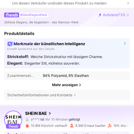
Um diesen Verkäufer und/oder dieses Produkt zu melden
Aufstand
73%
#GlamElegantKleid
Zeitlose Eleganz, die begeistert - das Glamour-Kleid
Produktdetails
Merkmale der künstlichen Intelligenz
Erstellt basierend auf den Details
Strickstoff:
Weiche Strickstruktur mit lässigem Charme.
Elegant:
Eleganter Stil, mühelos souverän.
Zusammensetzung:
94% Polyamid, 6% Elasthan
Mehr anzeigen
Sicherheitsinformationen und Kontakte
2.7M Follower
4,83
SHEIN BAE
a***1
ist
Vor 10 Minuten
gefolgt
l***n
ist am Durchsuchen
2.7M Follower
4,83
10.8M Kürzlich verkauft
8.9M Erneut kaufen
19% Anstieg 