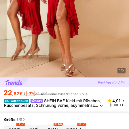
1/5
22
,62€
-3%
23,49€
Keine zusätzlichen Zölle
SHEIN BAE Kleid mit Rüschen,
4,91
EU Warehouse
Rüschenbesatz, Schnürung vorne, asymmetrisc
(1000+)
hem Saum,
Größe
US
17 left
22 left
34 left