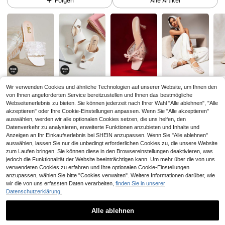
Folgen
Alle Artikel
769K Follower
4,84
769K Follower
4,84
27
26
23
21
17
769K Follower
,18€
,04€
,48€
,88€
4,84
Wir verwenden Cookies und ähnliche Technologien auf unserer Website, um Ihnen den
von Ihnen angeforderten Service bereitzustellen und Ihnen das bestmögliche
Webseitenerlebnis zu bieten. Sie können jederzeit nach Ihrer Wahl "Alle ablehnen", "Alle
Könnte Dir Auch Gefallen
akzeptieren" oder Ihre Cookie-Einstellungen anpassen. Wenn Sie "Alle akzeptieren"
769K Follower
4,84
auswählen, werden wir alle optionalen Cookies setzen, die uns helfen, den
Datenverkehr zu analysieren, erweiterte Funktionen anzubieten und Inhalte und
Empfehlungen
Schmuck & Uhren
Kleidungs-Accessoires
Tasche
Anzeigen an Ihr Einkaufserlebnis bei SHEIN anzupassen. Wenn Sie "Alle ablehnen"
auswählen, lassen Sie nur die unbedingt erforderlichen Cookies zu, die unsere Website
769K Follower
zum Laufen bringen. Sie können diese in den Browsereinstellungen deaktivieren, was
4,84
jedoch die Funktionalität der Website beeinträchtigen kann. Um mehr über die von uns
verwendeten Cookies zu erfahren und Ihre optionalen Cookie-Einstellungen
anzupassen, wählen Sie bitte "Cookies verwalten". Weitere Informationen darüber, wie
wir die von uns erfassten Daten verarbeiten,
finden Sie in unserer
769K Follower
4,84
Datenschutzerklärung.
Alle ablehnen
769K Follower
4,84