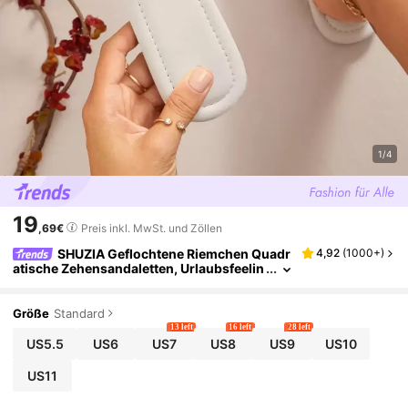
1/4
19
,69€
Preis inkl. MwSt. und Zöllen
SHUZIA Geflochtene Riemchen Quadr
4,92
(
1000+
)
atische Zehensandaletten, Urlaubsfeelin
g-Vibe für Sommerschuhe, Frühlingssc
hu he, Osterurlaubsschuhe, Lässige Schuhe,
Strandschuhe
Größe
Standard
13 left
16 left
28 left
US5.5
US6
US7
US8
US9
US10
US11