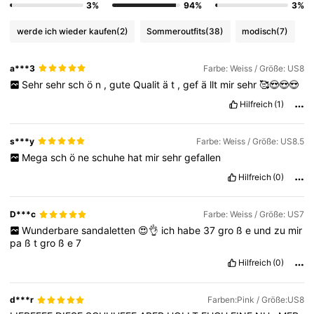
3%
94%
3%
werde ich wieder kaufen
(2)
Sommeroutfits
(38)
modisch
(7)
a***3
Farbe: Weiss / Größe: US8
Sehr
sehr
sch
ö
n
,
gute
Qualit
ä
t
,
gef
ä
llt
mir
sehr
🥰😍😍😍
Hilfreich
(1)
s***y
Farbe: Weiss / Größe: US8.5
Mega
sch
ö
ne
schuhe
hat
mir
sehr
gefallen
Hilfreich
(0)
D***c
Farbe: Weiss / Größe: US7
Wunderbare
sandaletten
😍👌
ich
habe
37
gro
ß
e
und
zu
mir
pa
ß
t
gro
ß
e
7
Hilfreich
(0)
d***r
Farben:Pink / Größe:US8