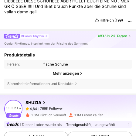
LIEBEEEE
DIESE
SCHUHEEE
ABER
HOLLT
EUCH
EINE
NU
.
MER
GR
Ö
SSER
!!!!!
Und
liket
brauch
Punkte
aber
die
Schuhe
sind
vallah
damn
geil
Hilfreich
(199)
NEU
In 23 Tagen
#Cooler Rhythmus
Cooler Rhythmus, inspiriert von der Frische des Sommers.
Produktdetails
Fersen:
flache Schuhe
Mehr anzeigen
Sicherheitsinformationen und Kontakte
SHUZIA
769K Follower
4,84
s***r
bezahlt
Vor 1 Tag
1.8M Kürzlich verkauft
1.1M Erneut kaufen
Dieser Laden wurde als
「Trendgeschäft」
ausgewählt
769K Follower
4,84