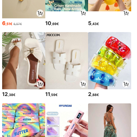
6
10
5
,51€
,69€
,43€
6,57€
12
11
2
,38€
,59€
,88€