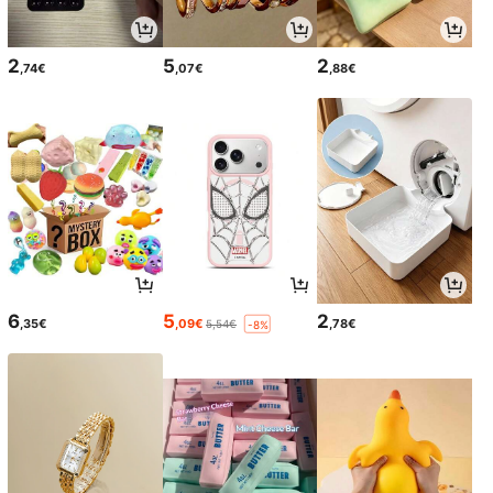
2
5
2
,74€
,07€
,88€
6
5
2
,35€
,09€
,78€
5,54€
-8%