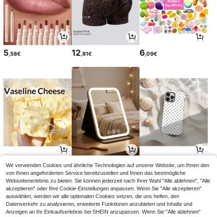
5
12
6
,58€
,81€
,09€
4
3
3
Wir verwenden Cookies und ähnliche Technologien auf unserer Website, um Ihnen den
,45€
,98€
,68€
von Ihnen angeforderten Service bereitzustellen und Ihnen das bestmögliche
Webseitenerlebnis zu bieten. Sie können jederzeit nach Ihrer Wahl "Alle ablehnen", "Alle
akzeptieren" oder Ihre Cookie-Einstellungen anpassen. Wenn Sie "Alle akzeptieren"
auswählen, werden wir alle optionalen Cookies setzen, die uns helfen, den
Datenverkehr zu analysieren, erweiterte Funktionen anzubieten und Inhalte und
Anzeigen an Ihr Einkaufserlebnis bei SHEIN anzupassen. Wenn Sie "Alle ablehnen"