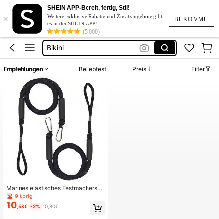
Kurze Hose Männer
SHEIN APP-Bereit, fertig, Stil!
×
Boot Zubehör
Weitere exklusive Rabatte und Zusatzangebote gibt
BEKOMME
es in der SHEIN APP!
Kurze Kleider Sommer
(5,000)
Bikini
Kleid Baumwolle
Empfehlungen
Beliebtest
Preis
Filter
Kurze Hose Männer
Boot Zubehör
Marines elastisches Festmachersei
l, geeignet für Kajaks, Jet Skis, pers
9 übrig
önliche Wasserfahrzeuge, Pontonb
10
,58€
-2%
10,80€
oote, Kanus, Motorboote und mehr,
komplettes Zubehör