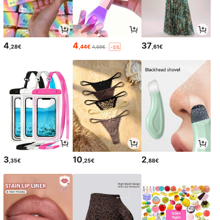
4
4
37
,28€
,44€
,61€
4,69€
-5%
3
10
2
,35€
,25€
,88€