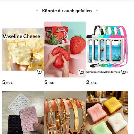
Könnte dir auch gefallen
5
5
2
,62€
,18€
,78€