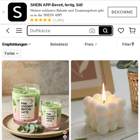
Kerzen
SHEIN APP-Bereit, fertig, Stil!
×
Deko
Weitere exklusive Rabatte und Zusatzangebote gibt
BEKOMME
es in der SHEIN APP!
Duftkerze
(5,000)
Zimmer Deko
Bubble Kerze
Empfehlungen
Beliebtest
Preis
Filter
Kerzen
Farbe