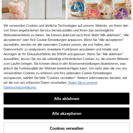
Wir verwenden Cookies und ähnliche Technologien auf unserer Website, um Ihnen den
von Ihnen angeforderten Service bereitzustellen und Ihnen das bestmögliche
0,02€ sparen
Webseitenerlebnis zu bieten. Sie können jederzeit nach Ihrer Wahl "Alle ablehnen", "Alle
1/2/4 Stück 2026 Neue Rosen-Bär
akzeptieren" oder Ihre Cookie-Einstellungen anpassen. Wenn Sie "Alle akzeptieren"
Ocean World Gelee-Wachs Ar
NEW
Duftkerzen, 100% Sojawachs, rauc
4
omatherapie-Kerze, kreative Glasb
auswählen, werden wir alle optionalen Cookies setzen, die uns helfen, den
7
,05€
4,07€
hfrei, Raumdekoration, handgemac
,07€
echer rauchfreie Duftkerze, Heimde
Datenverkehr zu analysieren, erweiterte Funktionen anzubieten und Inhalte und
hte Geschenke für Frauen, perfekt f
koration, romantisches Feiertags- u
7
andere Händler
Anzeigen an Ihr Einkaufserlebnis bei SHEIN anzupassen. Wenn Sie "Alle ablehnen"
ür Hochzeitsgeschenke, Brautjungf
nd Geburtstagsgeschenk Dekoratio
auswählen, lassen Sie nur die unbedingt erforderlichen Cookies zu, die unsere Website
erngeschenke, Abschlussgeschenk
n
e, Lehrer-Wertschätzungsgeschenk
zum Laufen bringen. Sie können diese in den Browsereinstellungen deaktivieren, was
e und Geburtstagsgeschenke
jedoch die Funktionalität der Website beeinträchtigen kann. Um mehr über die von uns
verwendeten Cookies zu erfahren und Ihre optionalen Cookie-Einstellungen
anzupassen, wählen Sie bitte "Cookies verwalten". Weitere Informationen darüber, wie
wir die von uns erfassten Daten verarbeiten,
finden Sie in unserer
Datenschutzerklärung.
Alle ablehnen
1
1
Alle akzeptieren
1/8 Block duftende Wachsschmelze
n, langanhaltender Duft Wachswürf
Cookies verwalten
4
,88€
el für Kerzenerwärmer - Aromather