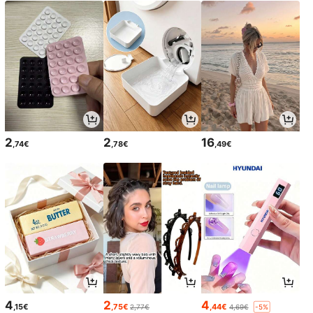
2
2
16
,74€
,78€
,49€
4
2
4
,15€
,75€
,44€
2,77€
4,69€
-5%