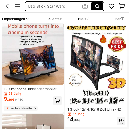
Portable Screen
Handy Android
Empfehlungen
Beliebtest
Preis
Filter
Handy Vergrößerung
1 Stück hochauflösender mobiler Bil
dschirm-Vergrößerer mit faltbarem
35 übrig
Ständer - 10/12 Zoll Desktop-Video
9
,39€
9,44€
bildschirm-Vergrößerer (Teilen Sie d
ie Rose, genießen Sie den Spaß, bitt
2
andere Händler
e geben Sie eine gute Bewertung a
1 Stück 12/14/16/18 Zoll Ultra-HD S
b)
martphone Bildschirm Vergrößerer,
37 übrig
Upgrade 3D gebogener Bildschirm,
14
,86€
faltbar & teleskopisch, Smartphone
Tischständer, Blaulichtfilter, Augens