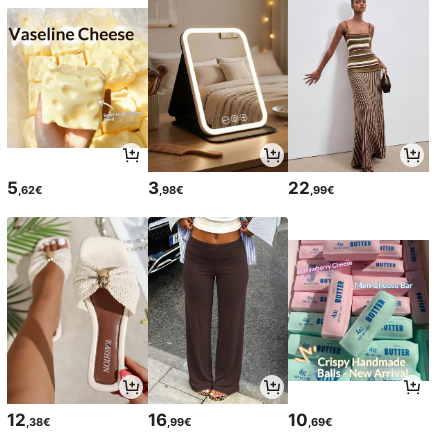
5
3
22
,62€
,98€
,99€
12
16
10
,38€
,99€
,69€