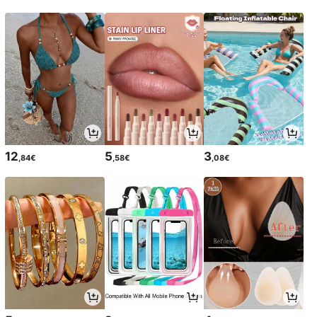
12
5
3
,84€
,58€
,08€