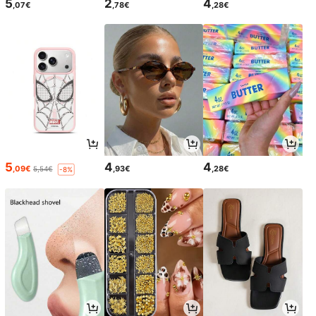
5
2
4
,07€
,78€
,28€
5
4
4
,09€
,93€
,28€
5,54€
-8%