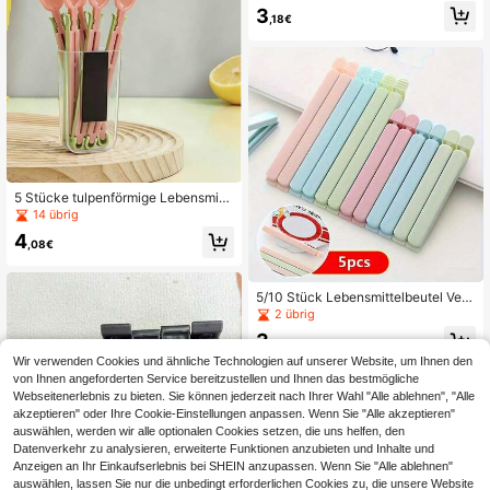
are einstellbare Silikon Tütenklamm
3
,18€
ern in Zufallsfarben, für Organisatio
n und Lagerung in Küche und Speis
ekammer, Küchenutensilien zum Ve
rschließen, multifunktionales Haush
altszubehör
5 Stücke tulpenförmige Lebensmitt
elaufbewahrungsbeutel mit Aufbew
14 übrig
ahrungsbox - feuchtigkeitsbeständi
4
g und frischhaltend, geeignet zum A
,08€
ufbewahren von Snacks und Küche
nbedarf
5/10 Stück Lebensmittelbeutel Vers
chlussclips, Mehrzweck Wiederver
2 übrig
wendbare Lebensmittel Frische Ver
3
schlussclips, Geeignet für Verschie
,48€
dene Plastiktüten und Snackbeutel,
Wir verwenden Cookies und ähnliche Technologien auf unserer Website, um Ihnen den
Küchenorganisationsbeutel und Auf
von Ihnen angeforderten Service bereitzustellen und Ihnen das bestmögliche
bewahrungsbeutel, Küchenzubehö
Webseitenerlebnis zu bieten. Sie können jederzeit nach Ihrer Wahl "Alle ablehnen", "Alle
r, Zufällige Farben
akzeptieren" oder Ihre Cookie-Einstellungen anpassen. Wenn Sie "Alle akzeptieren"
auswählen, werden wir alle optionalen Cookies setzen, die uns helfen, den
Datenverkehr zu analysieren, erweiterte Funktionen anzubieten und Inhalte und
Anzeigen an Ihr Einkaufserlebnis bei SHEIN anzupassen. Wenn Sie "Alle ablehnen"
auswählen, lassen Sie nur die unbedingt erforderlichen Cookies zu, die unsere Website