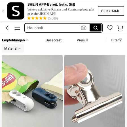
Küche
SHEIN APP-Bereit, fertig, Stil!
×
Weitere exklusive Rabatte und Zusatzangebote gibt
Küche Zubehör
BEKOMME
es in der SHEIN APP!
(5,000)
Haushalt
Home
Verschlussclip
Empfehlungen
Beliebtest
Preis
Filter
Material