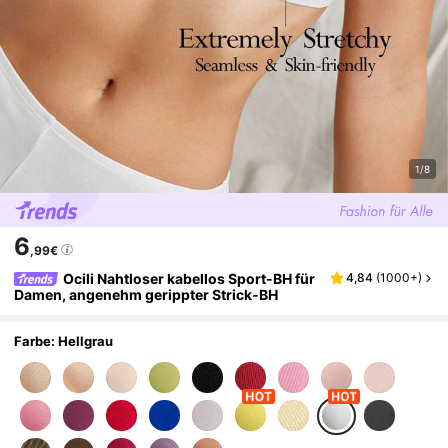
1/8
6
,99€
Ocili Nahtloser kabellos Sport-BH für
4,84
(
1000+
)
Damen, angenehm gerippter Strick-BH
Farbe: Hellgrau