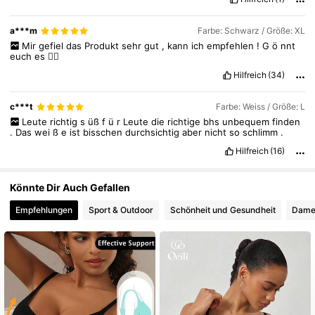
456K Follower
4,84
a***m
Farbe: Schwarz / Größe: XL
Mir
gefiel
das
Produkt
sehr
gut
,
kann
ich
empfehlen
!
G
ö
nnt
euch
es
❤️‍🔥
Hilfreich
(34)
c***t
Farbe: Weiss / Größe: L
Leute
richtig
s
üß
f
ü
r
Leute
die
richtige
bhs
unbequem
finden
.
Das
wei
ß
e
ist
bisschen
durchsichtig
aber
nicht
so
schlimm
.
Hilfreich
(16)
Könnte Dir Auch Gefallen
Empfehlungen
Sport & Outdoor
Schönheit und Gesundheit
Dame