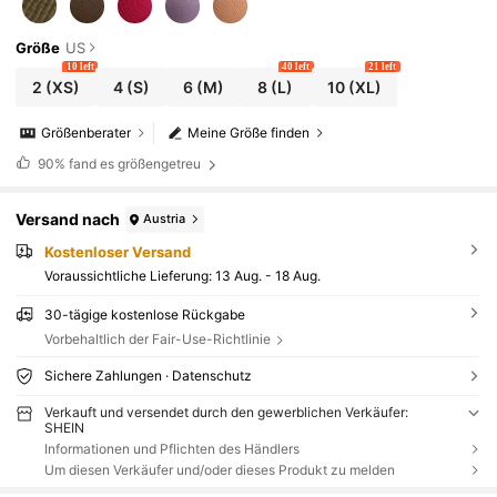
Größe
US
10 left
40 left
21 left
2
(XS)
4
(S)
6
(M)
8
(L)
10
(XL)
Größenberater
Meine Größe finden
90%
fand es größengetreu
Versand nach
Austria
Kostenloser Versand
Voraussichtliche Lieferung:
13 Aug. - 18 Aug.
30-tägige kostenlose Rückgabe
Vorbehaltlich der Fair-Use-Richtlinie
Sichere Zahlungen · Datenschutz
Verkauft und versendet durch den gewerblichen Verkäufer:
SHEIN
Informationen und Pflichten des Händlers
Um diesen Verkäufer und/oder dieses Produkt zu melden