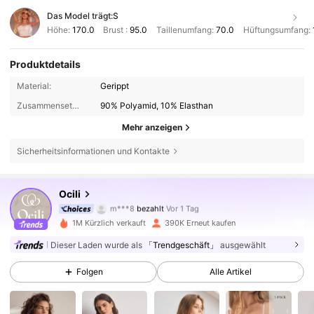
Das Model trägt:
S
Höhe:
170.0
Brust :
95.0
Taillenumfang:
70.0
Hüftungsumfang:
Produktdetails
Material:
Gerippt
Zusammensetzung:
90% Polyamid, 10% Elasthan
Mehr anzeigen
Sicherheitsinformationen und Kontakte
456K Follower
4,84
Ocili
m***8
bezahlt
Vor 1 Tag
s***2
ist
Vor 10 Minuten
gefolgt
1M Kürzlich verkauft
390K Erneut kaufen
456K Follower
4,84
Dieser Laden wurde als
「Trendgeschäft」
ausgewählt
Folgen
Alle Artikel
456K Follower
4,84