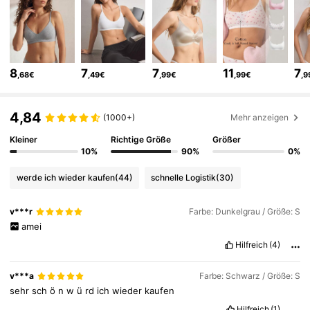
456K Follower
4,84
456K Follower
4,84
8
7
7
11
7
,68€
,49€
,99€
,99€
,9
456K Follower
4,84
4,84
(1000+)
Mehr anzeigen
Kleiner
Richtige Größe
Größer
10%
90%
0%
456K Follower
4,84
werde ich wieder kaufen
(44)
schnelle Logistik
(30)
456K Follower
4,84
v***r
Farbe: Dunkelgrau / Größe: S
amei
Hilfreich
(4)
456K Follower
4,84
v***a
Farbe: Schwarz / Größe: S
sehr
sch
ö
n
w
ü
rd
ich
wieder
kaufen
456K Follower
4,84
Hilfreich
(1)