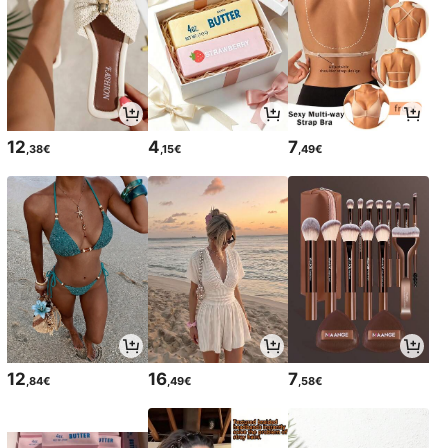
12
4
7
,38€
,15€
,49€
12
16
7
,84€
,49€
,58€