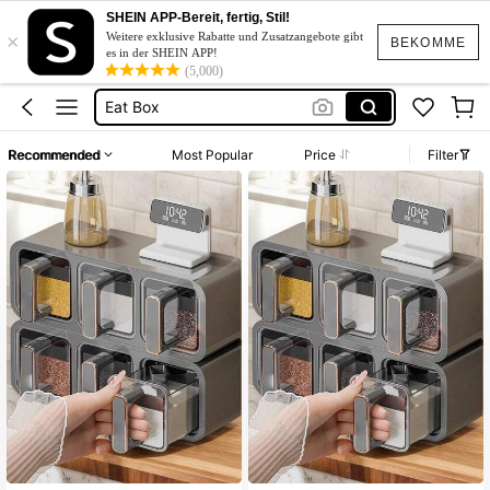
Milchpulverbehälter
SHEIN APP-Bereit, fertig, Stil!
×
Gewürz Organizer
Weitere exklusive Rabatte und Zusatzangebote gibt
BEKOMME
es in der SHEIN APP!
Schubladen Organizer
(5,000)
Eat Box
Müsli Spender
Recommended
Most Popular
Price
Filter
Milchpulverbehälter
Gewürz Organizer