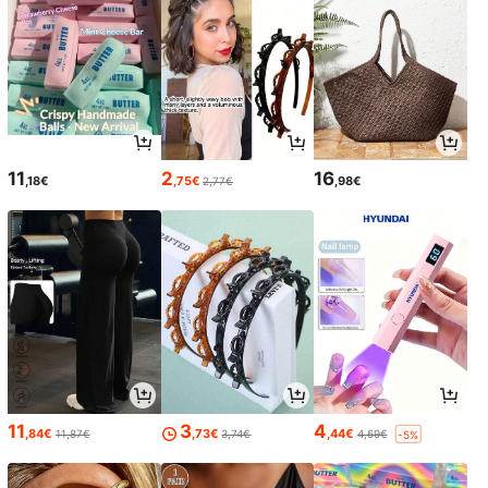
11
2
16
,18€
,75€
,98€
2,77€
11
3
4
,84€
,73€
,44€
11,87€
3,74€
4,69€
-5%