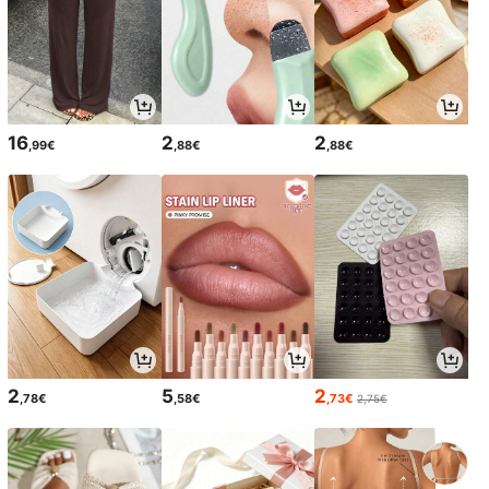
16
2
2
,99€
,88€
,88€
2
5
2
,78€
,58€
,73€
2,75€