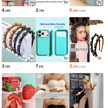
4
2
5
,28€
,78€
,29€
5,34€
3
7
2
,78€
,51€
,75€
2,77€