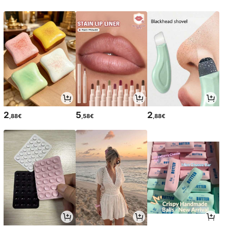
2
5
2
,88€
,58€
,88€