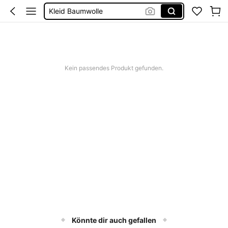
Kleid Baumwolle
Kurze Hose Männer
Kleid Weiß Sommer
Kurze Kleider Sommer
Kein passendes Produkt gefunden.
Könnte dir auch gefallen