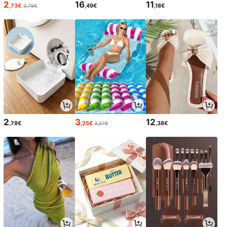
2
16
11
,73€
,49€
,18€
2,75€
2
3
12
,78€
,25€
,38€
3,27€