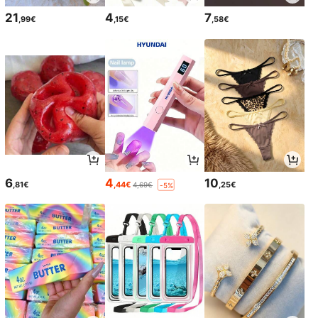
21
4
7
,99€
,15€
,58€
6
4
10
,81€
,44€
,25€
4,69€
-5%