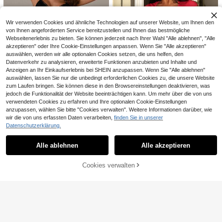
Wir verwenden Cookies und ähnliche Technologien auf unserer Website, um Ihnen den
von Ihnen angeforderten Service bereitzustellen und Ihnen das bestmögliche
Webseitenerlebnis zu bieten. Sie können jederzeit nach Ihrer Wahl "Alle ablehnen", "Alle
akzeptieren" oder Ihre Cookie-Einstellungen anpassen. Wenn Sie "Alle akzeptieren"
auswählen, werden wir alle optionalen Cookies setzen, die uns helfen, den
Datenverkehr zu analysieren, erweiterte Funktionen anzubieten und Inhalte und
Anzeigen an Ihr Einkaufserlebnis bei SHEIN anzupassen. Wenn Sie "Alle ablehnen"
Ähnliche vorrätige Artikel anzeigen
Alle ansehen
auswählen, lassen Sie nur die unbedingt erforderlichen Cookies zu, die unsere Website
zum Laufen bringen. Sie können diese in den Browsereinstellungen deaktivieren, was
5
jedoch die Funktionalität der Website beeinträchtigen kann. Um mehr über die von uns
verwendeten Cookies zu erfahren und Ihre optionalen Cookie-Einstellungen
SHEIN BAE
9
anzupassen, wählen Sie bitte "Cookies verwalten". Weitere Informationen darüber, wie
SHEIN BAE Sexy Dam
EU Warehouse
5
wir die von uns erfassten Daten verarbeiten,
finden Sie in unserer
12
Napfluff
en-Homewear aus Spitze mit offen
,37€
12,49€
Datenschutzerklärung.
em Rücken, Pyjama-Nachtkleid au
DelicateAllure
Napfluff Damen langes Nacht
NEW
EasyFave Damen V-Ausschnitt Twi
s Imitations-Eisseide, Lingerie
14
hemd mit Spitzenbesatz, tiefem V-
DelicateAllure Damen einfarbiges p
st Vorne Figurbetontes Nachthemd,
,99€
12 übrig
Alle ablehnen
Alle akzeptieren
Ausschnitt und rückenfreiem Desig
Sorry, dieses Produkt ist ausverkauft.
10
lissiertes lässiges tägliches Nachth
Sommer
,49€
8
n, Loungewear
,99€
emd mit Blütenärmeln
Cookies verwalten
AUSVERKAUFT