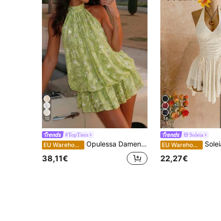
10
14
#TopTiers
Soleia
Opulessa Damen Einfarbiges Perlenverziertes Off-Shoulder Mini-Kleid, Frühling/Sommer
Soleia Neues sexy tiefes V-Ausschnitt Kleid mit Bindung in 
EU Warehouse
EU Warehouse
38,11€
22,27€