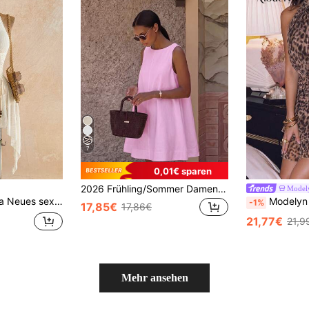
7
0,01€ sparen
2026 Frühling/Sommer Damen Neues Rundhals Lässig Elegant Täglich Urlaub Ausflug Date Outfit Rundhals Ärmellos Locker A-Linie Mini Kleid, Street Style, Partykleid, Damen Urlaubsoutfit, Damen Lässig Pendlerkleid, Damen Kleid,
Model
der Taille, Holzperlen und asymmetrischem Saum, geeignet für Party, Date, Nachtclub, Boho, Urlaub, Herbstmode für Frauen, Vintage, Feiertage
Modelyn Damen Leoparden
-1%
17,85€
17,86€
21,77€
21,9
Mehr ansehen