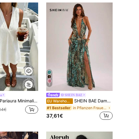
7
ra
SHEIN BAE
riaura Minimalistisches weißes Leinen-Ärmelloses Kleid mit V-Ausschnitt / Lässiger A-Linien Rock / Koreanischer weicher Stil / Kurzes Kleid für den täglichen Weg zur Arbeit
SHEIN BAE Damen Sexy Sommerurlaub Tierprint Cut-Out Schlitz Neckholder Rückenfrei Kleid
EU Warehouse
in Pflanzen Frauen Maxikleider
#1 Bestseller
34€
37,61€