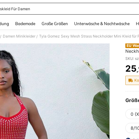
skleid Für Damen
and down arrow keys to navigate search Zuletzt gesucht and Suche und Finde. Pr
dung
Bademode
Große Größen
Unterwäsche & Nachtwäsche
H
Damen Minikleider
Tyla Gomez Sexy Mesh Strass Neckholder Mini Kleid für 
/
/
EU Wa
Neckho
25
PR
Ko
Größ
0 (
8/10