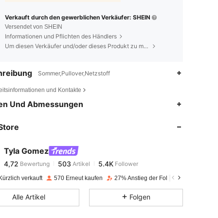
Verkauft durch den gewerblichen Verkäufer: SHEIN
Versendet von SHEIN
Informationen und Pflichten des Händlers
Um diesen Verkäufer und/oder dieses Produkt zu melden
hreibung
Sommer,Pullover,Netzstoff
eitsinformationen und Kontakte
4,72
503
5.4K
en Und Abmessungen
Store
4,72
503
5.4K
Tyla Gomez
4,72
503
5.4K
Bewertung
Artikel
Follower
n***1
bezahlt
Vor 1 Tag
ürzlich verkauft
570 Erneut kaufen
27% Anstieg der Follower
4,72
503
5.4K
Alle Artikel
Folgen
4,72
503
5.4K