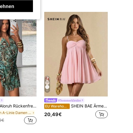
lehnen
11
h
#Sommerkleider
Aloruh Rückenfrei Neckholder Sexy Strandurlaub Y2K Bombshell Kleid
SHEIN BAE Ärmellose Spaghetti-Träger einfarbiges rosa elegantes süßes niedliches Mini-Sommerkleid, Mini-Kleid, geeignet für romantische Dates, Partys, formelle Anlässe, Brautjungfernkleider, Damensommerkleid, Teegesellschaftskleid, Neujahr, Valentinstag, Geburtstags-Mini-Kleid, rosa Kleid, Lässig-Kleid, Sommerkleid
EU Warehouse
in A-Linie Damen Minikleider
20,49€
9€