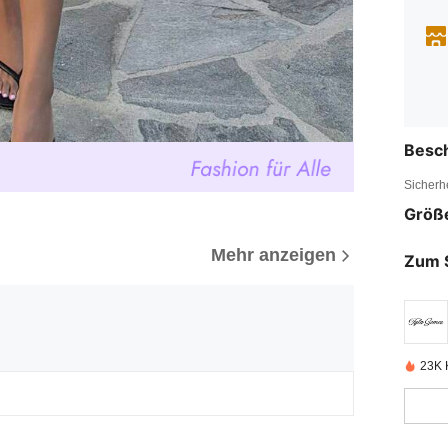
Besc
Sicherh
Größ
Mehr anzeigen
Zum 
23K K