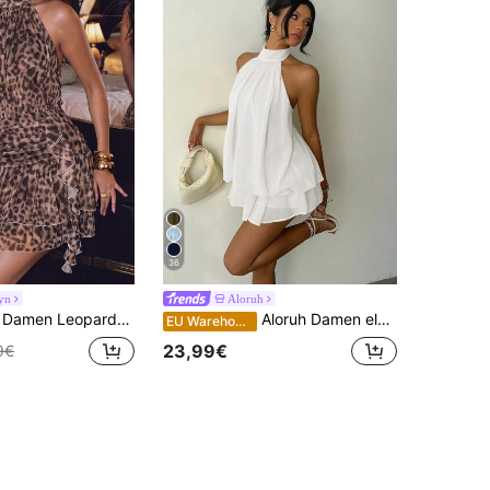
36
yn
Aloruh
-Muster Rüschen-Kragen ärmelloses Mini-Kleid
Aloruh Damen elegantes hellgelbes Neckholder-Minikleid
EU Warehouse
23,99€
9€