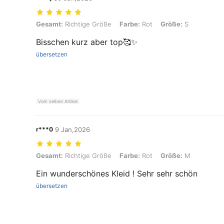
Gesamt: Richtige Größe, Farbe: Rot, Größe: S
Gesamt:
Richtige Größe
Farbe:
Rot
Größe:
S
Bisschen kurz aber top🥰✨
übersetzen
Vom selben Artikel
r***0
9 Jan,2026
Gesamt: Richtige Größe, Farbe: Rot, Größe: M
Gesamt:
Richtige Größe
Farbe:
Rot
Größe:
M
Ein wunderschönes Kleid ! Sehr sehr schön
übersetzen