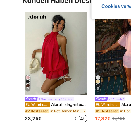
Kunden Haben Diese Artikel A
Cookies verw
20
17
#Moderne Party Outfits
Aloruh
Aloruh Elegantes rotes Mini-Kleid mit Neckholder und Schleife für den Valentinstag für Damen
Aloruh Damen Einfarbige
EU Warehouse
EU Warehouse
in Rot Damen Minikleider
#7 Bestseller
#1 Bestseller
23,75€
17,32€
17,49€