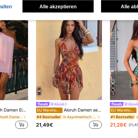
uch Angeschaut
alten
Alle akzeptieren
Alle ab
4
Aloruh
Aloru
s ärmelloses Mini-Kleid, geeignet für Strandurlaub
Aloruh Damen sexy Minikleid mit Blume Muster, Taillengürtel mit Perlendekor für den Urlaub
EU Warehouse
EU Warehouse
in Hochzeit Damen Minikleider
in Asymmetrisch Frauen Kleider
#4 Bestseller
#1 Bestseller
21,49€
21,28€
21,4