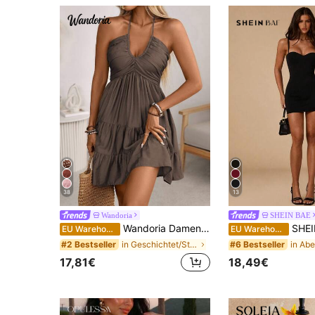
38
13
Wandoria
SHEIN BAE
Wandoria Damen Frühling/Sommer Einzel-Bambus-Knoten Leinen Urlaubs-Strandkleid, bohemian-westlicher geraffter geraffter Büstenausschnitt gestufte A-Linie Rückenfreies Kleid mit verstellbarem Neckholder und Schleife
SHEIN BAE Damen sexy schwarzer eng anliegender BH und passender eng anliegender Bustie
EU Warehouse
EU Warehouse
in Geschichtet/Stufenweise Frauen Kleider
#2 Bestseller
#6 Bestseller
17,81€
18,49€