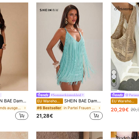
10
#Sommerküstenkleid
Pariau
r, geeignet für Dates, Nachtclubs, Ausflüge, Silvester und andere Anlässe, eng anliegender Bustier, Musik-Festival Top, schwarzes Bodycon-Kleid, Kleid mit eingebauter Tasse, elegant und sexy
SHEIN BAE Damen Casual Urlaubs Spaghetti-Träger rückenfrei V-Ausschnitt Quasten Bodycon Kleid, geeignet für Strandurlaub, Schwester Lässig Urlaub, sexy Boho Urlaub, Quasten Kleid, mintgrünes Kleid
Pa
EU Warehouse
EU Warehouse
in Abends ausgehen Damen Minikleider
in Partei Frauen Kleider
#6 Bestseller
20,29€
20,
21,28€