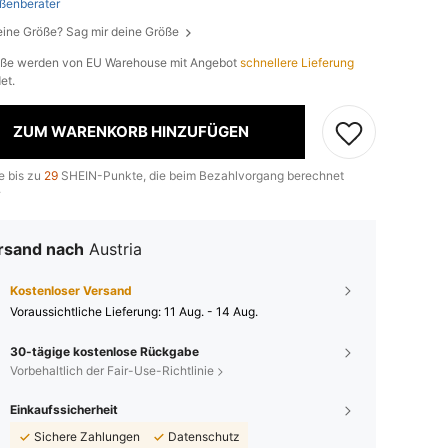
ßenberater
eine Größe? Sag mir deine Größe
öße werden von EU Warehouse mit Angebot
schnellere Lieferung
et.
ZUM WARENKORB HINZUFÜGEN
e bis zu
29
SHEIN-Punkte, die beim Bezahlvorgang berechnet
.
rsand nach
Austria
Kostenloser Versand
Voraussichtliche Lieferung:
11 Aug. - 14 Aug.
30-tägige kostenlose Rückgabe
Vorbehaltlich der Fair-Use-Richtlinie
Einkaufssicherheit
Sichere Zahlungen
Datenschutz