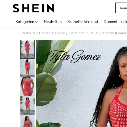
Jean
Use up 
Kategorien
Neuheiten
Schneller Versand
Damenbeklei
Startseite
Damen Kleidung
Kleidung für Frauen
Damen Kleider
/
/
/