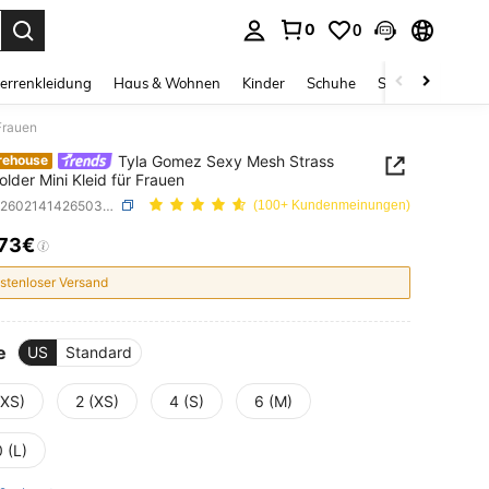
0
0
ess Enter to select.
errenkleidung
Haus & Wohnen
Kinder
Schuhe
Schmuck & Acces
Frauen
Tyla Gomez Sexy Mesh Strass
rehouse
lder Mini Kleid für Frauen
SKU: sz260214142650375736824
(100+ Kundenmeinungen)
,73€
ICE AND AVAILABILITY
stenloser Versand
e
US
Standard
XXS)
2 (XS)
4 (S)
6 (M)
 (L)