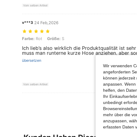
Vom selben Artikel
v***3
24 Feb,2026
Farbe: Rot, Größe: S
Farbe:
Rot
Größe:
S
Ich lieb’s also wirklich die Produktqualität ist seh
muss man runterne kurze Hose anziehen, aber sons
übersetzen
Wir verwenden Co
angeforderten Ser
können jederzeit 
anpassen. Wenn Si
Vom selben Artikel
helfen, den Date
Ihr Einkaufserle
Mehr Bewertung
unbedingt erford
Browsereinstellun
mehr über die vo
anzupassen, wähle
erfassten Daten 