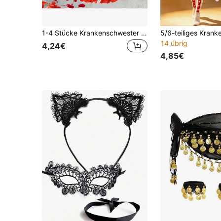
1-4 Stücke Krankenschwester Stirnband, Stethoskop, Medizin Kostüm Set, Cosplay Party Accessoires, Einzelparty Outfit, Festival Spaß Verkleidung, Make-up Requisiten - Elegantes Grundlagen Set für Damen Fantasie Mode
14 übrig
4,24€
4,85€