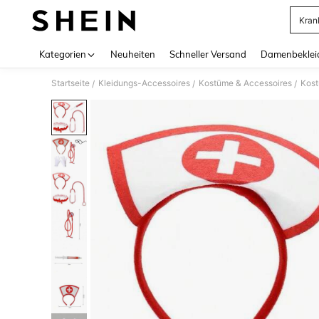
Kran
Use up 
Kategorien
Neuheiten
Schneller Versand
Damenbeklei
Startseite
Kleidungs-Accessoires
Kostüme & Accessoires
Kos
/
/
/