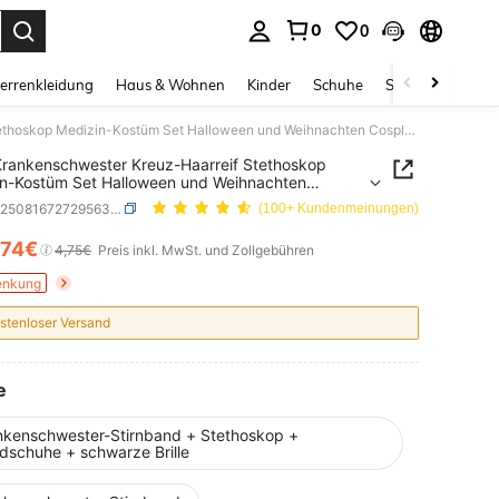
0
0
ess Enter to select.
errenkleidung
Haus & Wohnen
Kinder
Schuhe
Schmuck & Acces
Sexy Krankenschwester Kreuz-Haarreif Stethoskop Medizin-Kostüm Set Halloween und Weihnachten Cosplay Party Serie Einzel Tanzparty Outfit Accessoires Feiertagsspaß Verkleidung Make-up Requisiten
rankenschwester Kreuz-Haarreif Stethoskop
n-Kostüm Set Halloween und Weihnachten
y Party Serie Einzel Tanzparty Outfit Accessoires
SKU: sc25081672729563382
(100+ Kundenmeinungen)
agsspaß Verkleidung Make-up Requisiten
,74€
ICE AND AVAILABILITY
4,75€
Preis inkl. MwSt. und Zollgebühren
enkung
stenloser Versand
e
nkenschwester-Stirnband + Stethoskop +
dschuhe + schwarze Brille