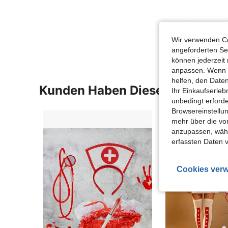
Mehr Bewertung
Wir verwenden Co
angeforderten Ser
können jederzeit 
anpassen. Wenn Si
helfen, den Date
Kunden Haben Diese Artikel A
Ihr Einkaufserle
unbedingt erford
Browsereinstellun
mehr über die vo
anzupassen, wähle
erfassten Daten 
Cookies verw