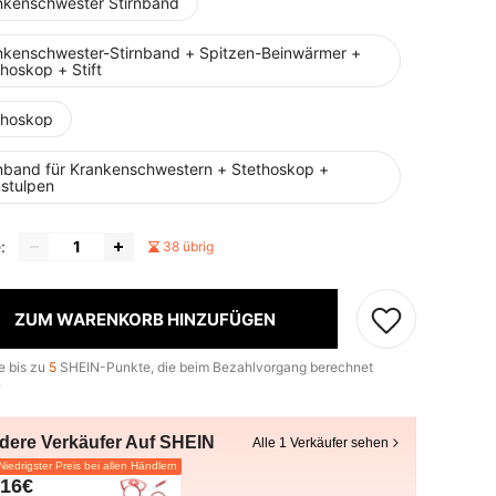
nkenschwester Stirnband
nkenschwester-Stirnband + Spitzen-Beinwärmer +
hoskop + Stift
thoskop
rnband für Krankenschwestern + Stethoskop +
nstulpen
:
38 übrig
ZUM WARENKORB HINZUFÜGEN
e bis zu
5
SHEIN-Punkte, die beim Bezahlvorgang berechnet
.
dere Verkäufer Auf SHEIN
Alle 1 Verkäufer sehen
iedrigster Preis bei allen Händlern
,16€