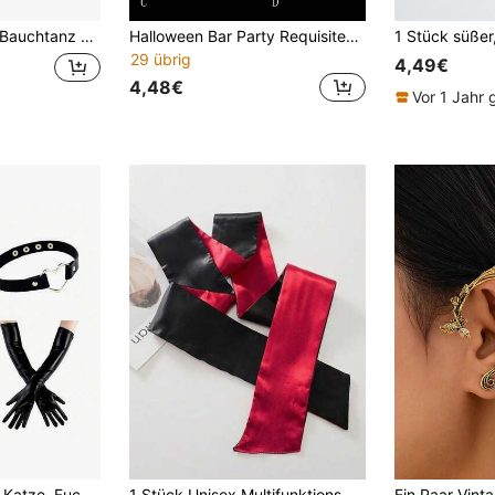
chal Taillenabdeckung geeignet für Tanzaufführungen
Halloween Bar Party Requisiten, Krankenschwester Haarband für Rollenspiele, Tanz-Performance Krankenschwester Kopfschmuck, einfarbig aus Vliesstoff
29 übrig
4,49€
4,48€
Vor 1 Jahr
1-2/4 Stücke Punk Katze, Fuchs, Kaninchen Kostüm Set, inklusive Augenmaske, Herz-Choker und Kunstleder-Handschuhe - geeignet für Halloween-Partys, Lederbälle und andere Anlässe, Party
1 Stück Unisex Multifunktions-Kopfband, dekoratives Band-Haarband, langes Kopfband Haaraccessoire. Satin-Stoff Party-Spiel Augenmaske, Augendekoration, Cosplay Bühnenaufführung Kostüm-Requisite Augenmaske