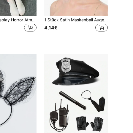
Halloween Cosplay Horror Atmosphäre Deko Oberschenkel Hohe Socken, Make-up Party Kostüm Accessoires Krankenschwester Blutige Strümpfe, Zombie Blutende Socken
1 Stück Satin Maskenball Augenmaske, Augen Dekoration, Kostüm Requisite für Cosplay Bühnenaufführung
4,14€