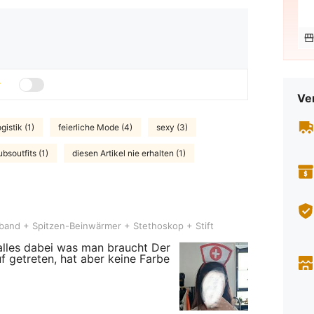
Ve
gistik (1)
feierliche Mode (4)
sexy (3)
ubsoutfits (1)
diesen Artikel nie erhalten (1)
pitzen-Beinwärmer + Stethoskop + Stift
and + Spitzen-Beinwärmer + Stethoskop + Stift
 alles dabei was man braucht Der
uf getreten, hat aber keine Farbe