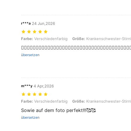
r***a
24 Jun,2026
Farbe: Verschiedenfarbig, Größe: Krankenschwester-Stirnband + S
Farbe:
Verschiedenfarbig
Größe:
Krankenschwester-Stirnb
👍🏻👍🏻👍🏻👍🏻👍🏻👍🏻👍🏻👍🏻👍🏻👍🏻👍🏻👍🏻👍🏻👍🏻👍🏻👍🏻👍🏻👍🏻👍
übersetzen
m***y
4 Apr,2026
Farbe: Verschiedenfarbig, Größe: Krankenschwester-Stirnband + S
Farbe:
Verschiedenfarbig
Größe:
Krankenschwester-Stirn
Sowie auf dem foto perfekt!!!🥰🥰
übersetzen