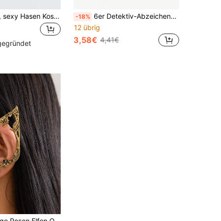
1 Stück süßer, sexy Hasen Kostüm Haarreif mit schwarzer Spitze für Halloween und Valentinstag
6er Detektiv-Abzeichen-Set, Rollenspiel-Uniform (enthält Detektiv-Abzeichen, realistisches Walkie-Talkie-Accessoire), geeignet für Kostümpartys, Conventions, Musikfestivals
-18%
12 übrig
3,58€
4,41€
 gegründet
Ein Paar Vintage Rosen Elfen Ohrringe, perfekt für Party Rollenspiele, Alltag und Elfen Themen, handgefertigte Braut Hochzeits Ohrringe und ideale Urlaubsgeschenke