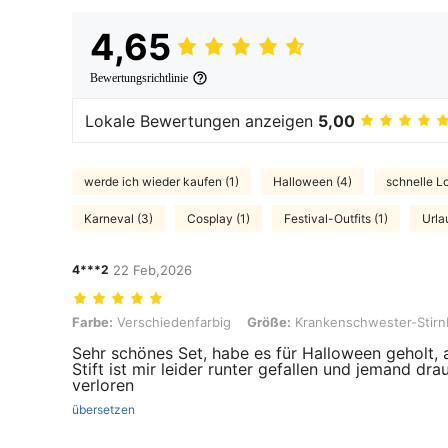
4,65
Bewertungsrichtlinie
Lokale Bewertungen anzeigen
5,00
werde ich wieder kaufen (1)
Halloween (4)
schnelle Lo
Karneval (3)
Cosplay (1)
Festival-Outfits (1)
Urla
4***2
22 Feb,2026
Farbe: Verschiedenfarbig, Größe: Krankenschwester-Stirnband + S
Farbe:
Verschiedenfarbig
Größe:
Krankenschwester-Stirnb
Sehr schönes Set, habe es für Halloween geholt,
Stift ist mir leider runter gefallen und jemand dra
verloren
übersetzen