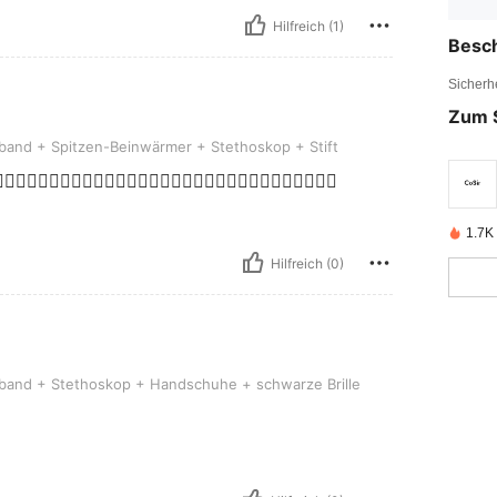
Hilfreich (1)
Besc
Sicherh
Zum 
pitzen-Beinwärmer + Stethoskop + Stift
and + Spitzen-Beinwärmer + Stethoskop + Stift
👍🏻👍🏻👍🏻👍🏻👍🏻👍🏻👍🏻👍🏻👍🏻👍🏻👍🏻👍🏻👍🏻👍🏻👍🏻
1.7K 
Hilfreich (0)
tethoskop + Handschuhe + schwarze Brille
band + Stethoskop + Handschuhe + schwarze Brille