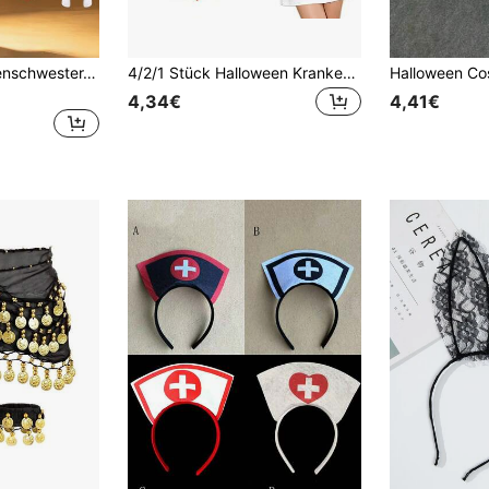
5/6-teiliges Krankenschwester-Cosplay-Kostümset für Frauen, Rotes Kreuz Stirnband, simulierte Stethoskop, Spritze, Rotes Kreuz Muster Overknee-Strümpfe, Beinhalter, sexy Krankenschwester Komplettset Accessoires Requisiten für Anime Convention, Rollenspiel, Themenparty, Bar-Bühnenaufführung, Urlaubs-Fotoshooting
4/2/1 Stück Halloween Krankenschwester Haarband, Stethoskop, Stift Set Cosplay Party Accessoires, Weihnachten verspielter Mode Grundausstattung für Frauen
4,34€
4,41€