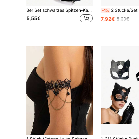
3er Set schwarzes Spitzen-Katzenohren-Haarband, schwarze Glockenhalskette, Party-Make-up-Ball-Verkleidung, Katzen-Prinzessin-Mädchen-Cosplay, Halloween-Maske
2 Stücke/Set Bauchtanz Taillenkette Armband Set Tanz Taillens
-1%
5,55€
7,92€
8,00€
1 Stück Vintage Lolita Spitzenarmband, gotisches schwarzes Wassertropfen Quasten Armband, Halloween Accessoire