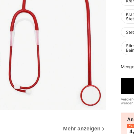
Kra
Kra
Stet
Ste
Sti
Bei
Menge
Verdien
werden
An
N
Mehr anzeigen
4