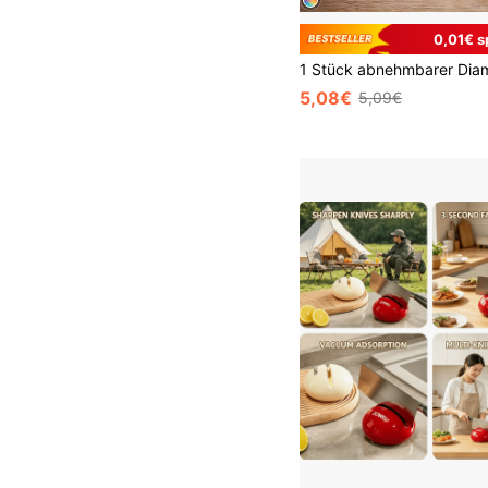
0,01€ s
5,08€
5,09€