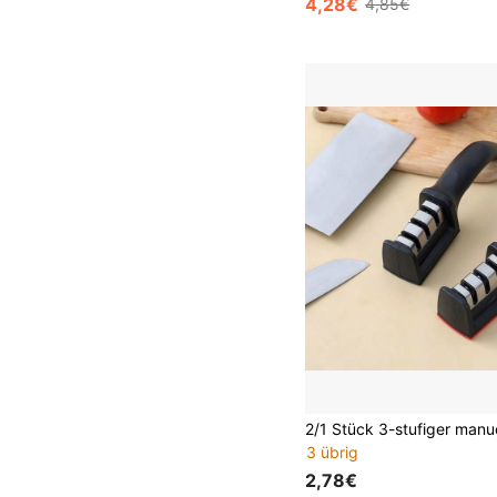
4,28€
4,85€
3 übrig
2,78€