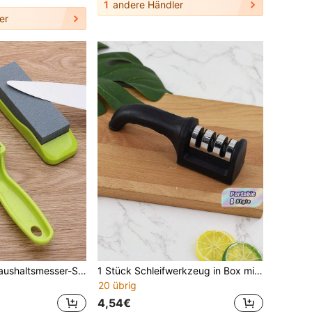
1
andere Händler
er
1 Stück kleiner Haushaltsmesser-Schärfer, Hochhärte Wetzstein geeignet zum Schärfen von Küchenmessern, Fein- & Grobschliff, praktische rutschfeste Basis Schleifstein, multifunktionaler Schnell-Messerschärfer
1 Stück Schleifwerkzeug in Box mit schwarzem Griff, dreiteilig (ABS + Keramik + Diamant-Edelstahlblech)
20 übrig
4,54€