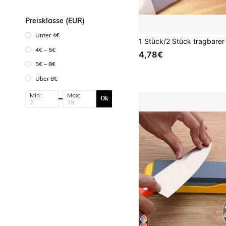
Preisklasse (EUR)
Unter 4€
4€ – 5€
4,78€
5€ – 8€
Über 8€
Min:
Max:
Ok