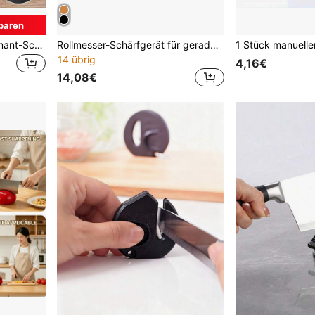
paren
1 Stück abnehmbarer Diamant-Schleifstein, doppelseitig, hohe Härte, Kunststoffbasis, tragbarer manueller Messerschärfer, geeignet für Küchenmesser, ohne Strombedarf
Rollmesser-Schärfgerät für gerade Messerklingen, Messerschärferset mit 15/20° Grad Magnetwinkel für Küchenmesser Schleifstein-Set
14 übrig
4,16€
14,08€