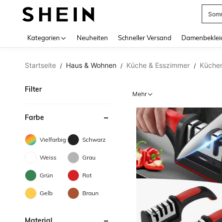
Somm
Use up 
Kategorien
Neuheiten
Schneller Versand
Damenbeklei
Startseite
Haus & Wohnen
Küche & Esszimmer
Küche
/
/
/
Filter
Mehr
Farbe
Vielfarbig
Schwarz
Weiss
Grau
Grün
Rot
Gelb
Braun
Material