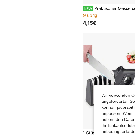
Praktischer Messerschärfer für Küche & Outdoor, Wetzstein für den Küchengebrauch, Schnelles Klingen-Schärfwerkzeug, Neuer Mini-Saugnapf-Wetzstein-Schärfer, Handgehal
NEW
9 übrig
4,15€
Wir verwenden Co
angeforderten Ser
können jederzeit 
anpassen. Wenn Si
helfen, den Date
Ihr Einkaufserle
unbedingt erford