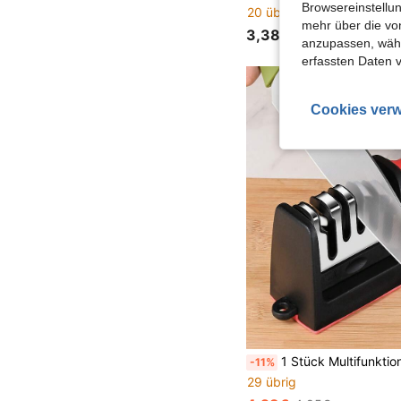
Browsereinstellun
20 übrig
mehr über die vo
3,38€
anzupassen, wähle
erfassten Daten 
Cookies verw
1 Stück Multifunktions-Messerschärfer - Edelstahl 4-in-1 Messerschärfer - ergonomisch und einfach zu bedienender Schärfungskit mit 4-stufigen Schärfungsschlitzen, schwarzer handgehaltener Messerschärfer - abnehmbares 4-
-11%
29 übrig