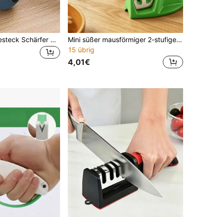
1 Stück Messerbesteck Schärfer mit zufälligem Froschdesign im
Mini süßer mausförmiger 2-stufiger tragbarer Messerschärfer, kompaktes und leichtes Werkzeug zum Schärfen und Polieren von Klingen, rutschfeste stabile Basis, leicht zu reinigen und langanhaltend, geeignet für Hauskochen, Camping, Reisen, Outdoor-Picknick, BBQ, inklusive Metallgewebe-Tuch für tägliche Messerpflege
15 übrig
4,01€