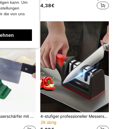
htigen kann. Um
4,38€
nstellungen
ir die von uns
lehnen
Messerhalter-Messerschärfer mit Ständer, Drehklingen-Messerschärfer für Zuhause, Schnell-Schleifstein, praktischer runder Messerschärfer
4-stufiger professioneller Messerschärfer | Hochpräziser Wetzstein, Rhinstein, Keramik-Schleifsteine, rutschfester Griff | Einfach zu bedienen, schnelles Schärfen | Hervorragende Geschenkwahl für verschiedene Anlässe
29 übrig