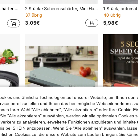
tener tragbarer Tomatenmesser-Schärfer für den Heimgebrauch
2 Stücke Scherenschärfer, Mini Handhalter Stoff-Schere Messer Schärfwerkzeug, schneller Stumpfklingen-Schärfer (Schwarz)
37 übrig
40 übrig
3,05€
5,98€
okies und ähnliche Technologien auf unserer Website, um Ihnen den 
vice bereitzustellen und Ihnen das bestmögliche Webseitenerlebnis zu
nach Ihrer Wahl "Alle ablehnen", "Alle akzeptieren" oder Ihre Cookie-Ei
e "Alle akzeptieren" auswählen, werden wir alle optionalen Cookies s
nverkehr zu analysieren, erweiterte Funktionen anzubieten und Inhalte
bnis bei SHEIN anzupassen. Wenn Sie "Alle ablehnen" auswählen, lassen
erlichen Cookies zu, die unsere Website zum Laufen bringen. Sie könne
1 Stück 4-in-1 Küchenmesser und Scherenschärfer, Messerschärfer, Küchenmesserschärfwerkzeug, Outdoor Camping Küchenschärfer mit Griff, Schleifstein, Küchenhelfer - Einfach grobes bis mittleres Schleifen für scharfe Klingen erreichen
Doppelseitiger Wetzstein Messerschärfer, Küchenutensilie