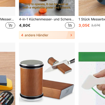
1 Stück/2 Stück tragbarer Messerschärfer, Aufwertung Ihrer Küchenmesser - ideal für den Outdoor-Gebrauch!
4-in-1 Küchenmesser- und Scheren-Schärfer, Küchenmesser-Schärfer, Küchen- und Outdoor-Camping-Messer-Schärfer, Schärfer mit Griff, Schleifstein, Küchenzubehör kleines Werkzeug - Zum Schärfen von Messern vom groben bis zum mittleren Schleifprozess, einfach leichten Druck ausüben, um eine scharfe Klinge zu erhalten. Geeignet für verschiedene Arten von Messern, einschließlich großer Messer, kleiner Messer und Scheren. Küchenessentiell,
4,80€
3,05€
3,07€
4
andere Händler