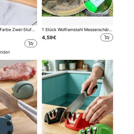
1 Stück zufällige Farbe Zwei-Stufen (Strass & Keramik) Küchenmesser Schleifer, Messer Schleifstein, Haushalts Messer Schleifer Küchen Werkzeug
1 Stück Wolframstahl Messerschärfer, PVC Material, manuelles Schärfwerkzeug, geeignet für Taschenmesser, gezahnte Messer, Äxte und Militärmesser - Reparatur und Wartung von Küchenmessern, Messerschärfer Set
4,59€
unden