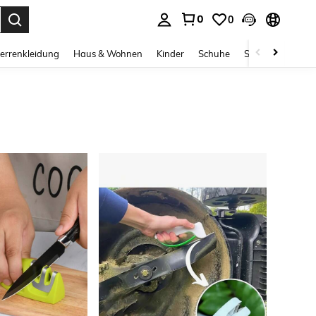
0
0
ess Enter to select.
errenkleidung
Haus & Wohnen
Kinder
Schuhe
Schmuck & Acces