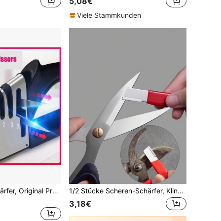
5,08€
Viele Stammkunden
4-in-1 Messerschärfer, Original Premium Polierte Klingen, Bester Küchenmesserschärfer, funktioniert wirklich für Keramik- und Stahlmesser, Scheren. Küchenmesser- und Scherenschärfwerkzeug zum Schleifen von Messern, feiner Schlitz für tägliches Schärfen und auch für die Vorbereitungsphase des Messerschleifens, exakter Schleifschlitz für minutiöses Schleifen und Polieren
1/2 Stücke Scheren-Schärfer, Klingen-Schärfwerkzeug, Obstbaum-Scheren-Schärfer, Haushalts-Stein-Schärfer, Küchenwerkzeug, tragbarer Schärfer, geeignet für kleine Jagdmesser, Gartenscheren/Schälmesser/Axtklingen-Schärfer, Garten
3,18€