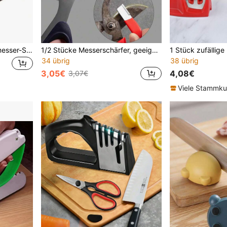
1 Stück schneller Küchenmesser-Schärfer, 3&4 Stufen Schleifen, schnelles Schärfen und Polieren, rutschfester Griff, Schwarz & Rot Farbe, geeignet für Stahl- und Keramikmesser, praktisches Küchenzubehör, praktisches Kochwerkzeug, niedliches dekoratives Geschenk, perfektes Valentinstag-Geschenk
1/2 Stücke Messerschärfer, geeignet für Obstbaumscheren, Messerschärfwerkzeuge, Haushalts-Schleifsteine, schnelle Messerschärfgeräte, Küchenutensilien, tragbare Haushalts-Schärfer, praktische und kompakte Schärfwerkzeuge
34 übrig
38 übrig
3,05€
4,08€
3,07€
Viele Stammk