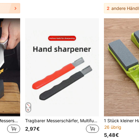
2
andere Händl
1 Stück multifunktionaler Messerschärfer
Tragbarer Messerschärfer, Multifunktions-Outdoor-Gartenschere Doppelnutzung Schärfwerkzeug, Handgeführter Schnell-Klingen-Schärfer
26 übrig
2,97€
5,48€