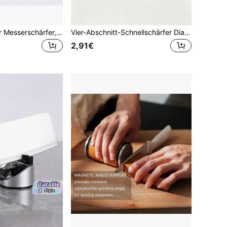
1 Stück manueller Messerschärfer, tragbares Schärfwerkzeug für Küchenmesser, Taschenmesser und Outdoor-Klingen
Vier-Abschnitt-Schnellschärfer Diamant-Schärfer Multifunktions-Schärfer Küchenmesser-Schärfstein Handgeführter Schärfer, Küchenzubehör, Muttertag, Mama, Muttertagsgeschenk, Blume, Schmuck
2,91€