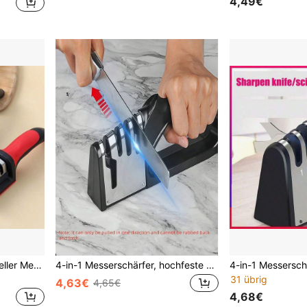
4,49€
2/1 Stück 3-stufiger manueller Messerschärfer, schnelles Schärfwerkzeug für Küchenmesser, geeignet für Heimköche, Studenten und Wohnheimkochen, Schulanfang-Essential
4-in-1 Messerschärfer, hochfeste Polierklingen, Küchenmesserschärfer, geeignet für Keramikmesser, Stahlmesser und Scheren. Küchenmesser- und Scherenschärfwerkzeug, zum Schleifen von Messern, feiner Schlitz für tägliches Schärfen und Schleifvorbereitung, Präzisionsschleifschlitz für Feinschliff und Polieren. Halloween- und Weihnachtsgeschenk
31 übrig
4,63€
4,65€
4,68€