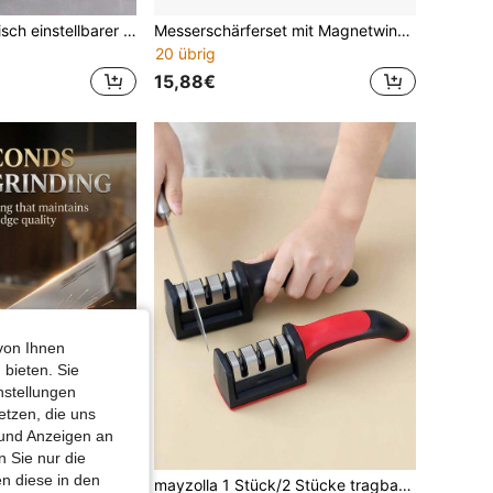
1 Stück, automatisch einstellbarer Winkel Messerschärfer für gerade Klingen, gezahnte Messer & Scheren, Messerschärfwerkzeug, kleiner manueller Messerschärfer
Messerschärferset mit Magnetwinkel und Strass - manueller Rolle-Messerschärfer für gerade Klingen, mit industriellem Straßendekor, nicht-elektrisches Küchenprodukt im
20 übrig
15,88€
von Ihnen
 bieten. Sie
nstellungen
etzen, die uns
 und Anzeigen an
 Sie nur die
n diese in den
SMEGGEMS 4-stufiger professioneller Messerschärfer - Hochpräziser Wetzstein, Diamant- und Keramikschleifsteine, mit rutschfestem Griff - einfach zu bedienen, schnelles Schärfen, langanhaltend Leistung
mayzolla 1 Stück/2 Stücke tragbarer Multifunktions-3-Stufen-Schnellmesser-Schärfer mit rutschfester Basis, Küchenmesser-Zubehörwerkzeug