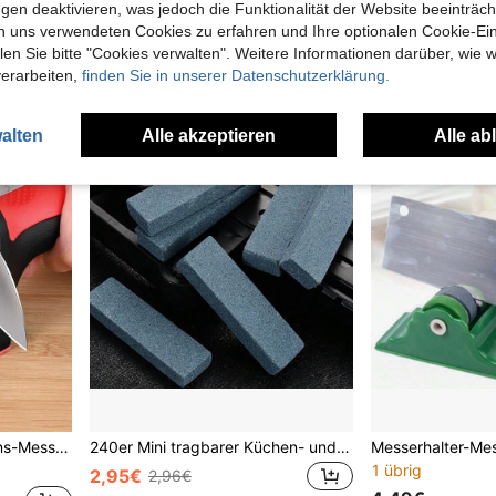
gen deaktivieren, was jedoch die Funktionalität der Website beeinträc
13 übrig
34 übrig
n uns verwendeten Cookies zu erfahren und Ihre optionalen Cookie-Ei
14,48€
6,05€
n Sie bitte "Cookies verwalten". Weitere Informationen darüber, wie w
verarbeiten,
finden Sie in unserer Datenschutzerklärung.
alten
Alle akzeptieren
Alle ab
stufiges Schärfungswerkzeug, Mehrzweck-Küchenschärfstab. Klingen leicht zu schärfen
240er Mini tragbarer Küchen- und Outdoor-Taschenwetzstein, 1 Stück
1 übrig
2,95€
2,96€