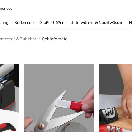
ertops
and down arrow keys to navigate search Zuletzt gesucht and Suche und Finde. Pr
dung
Bademode
Große Größen
Unterwäsche & Nachtwäsche
H
nmesser & Zubehör
Schärfgeräte
/