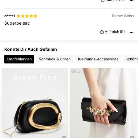
d***1
Farbe: Weiss
Superbe
sac
Hilfreich
(0)
Könnte Dir Auch Gefallen
Empfehlungen
Schmuck & Uhren
Kleidungs-Accessoires
Schönh