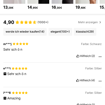
20K Follower
4,89
13
14
16
19
15
,28€
,95€
,30€
,48€
20K Follower
4,89
4,90
(1000+)
Mehr anzeigen
werde ich wieder kaufen
(14)
elegant
(100+)
klassisch
(29)
20K Follower
4,89
m***j
Farbe: Schwarz
20K Follower
Sehr
sch
ö
n
4,89
Hilfreich
(2)
20K Follower
4,89
e***i
Farbe: Silber
Sehr
sch
ö
n
Hilfreich
(4)
20K Follower
4,89
i***6
Farbe: Silber
20K Follower
4,89
Amazing
Hilfreich
(1)