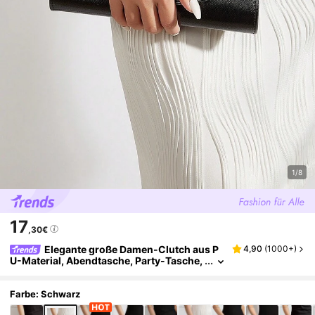
1/8
17
,30€
Elegante große Damen-Clutch aus P
4,90
(
1000+
)
U-Material, Abendtasche, Party-Tasche,
mit abnehmbarer Kette, geeignet für Hoc
hzeiten, Partys, Bankette und andere Anläss
e
Farbe: Schwarz