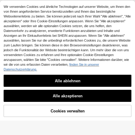
ettengurt zum Tragen über der Sch
Kunstperlen-Tasche, Abendtasche
ulter oder als Umhängetasche, geei
Wir verwenden Cookies und ähnliche Technologien auf unserer Website, um Ihnen den
gnet für Hochzeit, Party, formelle A
von Ihnen angeforderten Service bereitzustellen und Ihnen das bestmögliche
nlässe, Geschenk für Frauen
Webseitenerlebnis zu bieten. Sie können jederzeit nach Ihrer Wahl "Alle ablehnen", "Alle
akzeptieren" oder Ihre Cookie-Einstellungen anpassen. Wenn Sie "Alle akzeptieren"
auswählen, werden wir alle optionalen Cookies setzen, die uns helfen, den
Datenverkehr zu analysieren, erweiterte Funktionen anzubieten und Inhalte und
Anzeigen an Ihr Einkaufserlebnis bei SHEIN anzupassen. Wenn Sie "Alle ablehnen"
auswählen, lassen Sie nur die unbedingt erforderlichen Cookies zu, die unsere Website
zum Laufen bringen. Sie können diese in den Browsereinstellungen deaktivieren, was
jedoch die Funktionalität der Website beeinträchtigen kann. Um mehr über die von uns
verwendeten Cookies zu erfahren und Ihre optionalen Cookie-Einstellungen
anzupassen, wählen Sie bitte "Cookies verwalten". Weitere Informationen darüber, wie
wir die von uns erfassten Daten verarbeiten,
finden Sie in unserer
Datenschutzerklärung.
Alle ablehnen
11
14
#Zeitloses Schwarz
#Hochzeitstaschen
Alle akzeptieren
Große Damen-Clutch aus glänzend
1 Stück schwarze hochwertige Sa
em Samt mit abnehmbarer Kette, ge
mt-Clutch mit goldfarbener Verzieru
19 übrig
13
,54€
eignet für Hochzeiten, Partys und B
ng, die die Verschmelzung von Mod
15
Cookies verwalten
ZUM WARENKORB HINZUFÜGEN
raut
e und Eleganz zeigt, geeignet für H
,31€
ochzeit, Party, Abschlussball, Bank
ett und andere Anlässe (Clutch/Han
dtasche/Umhängetasche/Umhänge
tasche)