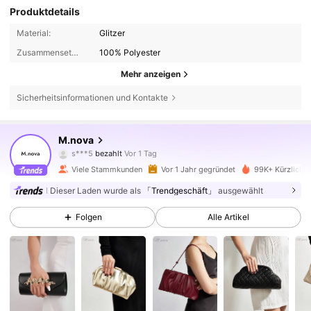
Produktdetails
Material:
Glitzer
Zusammensetzung:
100% Polyester
Mehr anzeigen
Sicherheitsinformationen und Kontakte
20K Follower
4,89
M.nova
s***5
bezahlt
Vor 1 Tag
c***a
ist
Vor 8 Stunden
gefolgt
Viele Stammkunden
Vor 1 Jahr gegründet
99K+ Kürzlich v
20K Follower
4,89
Dieser Laden wurde als
「Trendgeschäft」
ausgewählt
Folgen
Alle Artikel
20K Follower
4,89
20K Follower
4,89