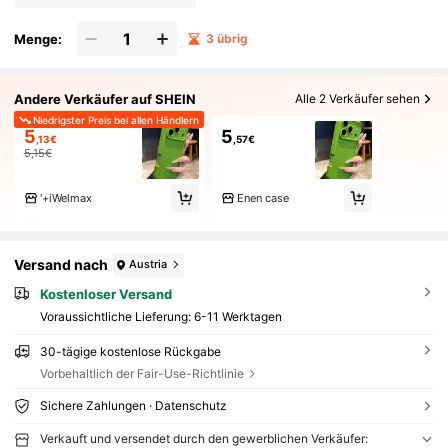
Menge:
3 übrig
Andere Verkäufer auf SHEIN
Alle 2 Verkäufer sehen
Niedrigster Preis bei allen Händlern
5
5
,13€
,57€
5,15€
'+iWelmax
Enen case
Versand nach
Austria
Kostenloser Versand
Voraussichtliche Lieferung:
6-11 Werktagen
30-tägige kostenlose Rückgabe
Vorbehaltlich der Fair-Use-Richtlinie
Sichere Zahlungen · Datenschutz
Verkauft und versendet durch den gewerblichen Verkäufer: