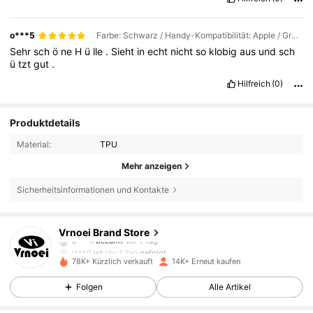
o***5
Farbe: Schwarz / Handy-Kompatibilität: Apple / Größe: iPhone 12 Pro
Sehr
sch
ö
ne
H
ü
lle
.
Sieht
in
echt
nicht
so
klobig
aus
und
sch
ü
tzt
gut
.
Hilfreich
(0)
Produktdetails
Material:
TPU
Mehr anzeigen
605 Follower
4,82
Sicherheitsinformationen und Kontakte
605 Follower
4,82
Vrnoei Brand Store
b***n
bezahlt
Vor 1 Tag
j***0
ist
Vor 1 Tag
gefolgt
78K+ Kürzlich verkauft
14K+ Erneut kaufen
605 Follower
4,82
Folgen
Alle Artikel