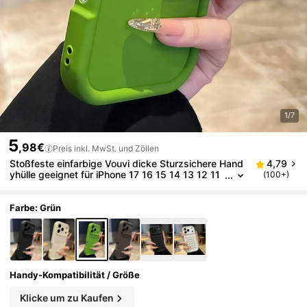
1/7
5
,98€
Preis inkl. MwSt. und Zöllen
Stoßfeste einfarbige Vouvi dicke Sturzsichere Hand
4,79
yhülle geeignet für iPhone 17 16 15 14 13 12 11
(100+)
Pro Max, einfarbige Schutzhülle geeignet für iP
hone 17 Air 14 15 16 Plus Handyzubehör Frühlings-
Oster-Geschenk
Farbe: Grün
Handy-Kompatibilität / Größe
Klicke um zu Kaufen