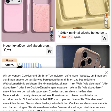
18
1 Stück minimalistische hellgelbe m
7
agnetische Flüssigsilikon-Schutzhü
,80€
-1%
7,88€
38
lle kompatibel mit 16 15 Pro Max Plu
s mit Samt-Kameraschutz Frühling
Neuer luxuriöser stoßabsorbierende
Pastell Mama Geschenk Muttertag
7
r weicher beiger Handyhülle, geeig
,57€
net für iPhone 17 Air 16 15 Pro 14 Pl
us 13 12 11 17 Pro Max XR XS Max
X/XS 7/8 Plus 7/8, Fallschutz, stoßf
estes Design, moderner Minimalism
us, hautfreundliches Material
Wir verwenden Cookies und ähnliche Technologien auf unserer Website, um Ihnen den
von Ihnen angeforderten Service bereitzustellen und Ihnen das bestmögliche
Webseitenerlebnis zu bieten. Sie können jederzeit nach Ihrer Wahl "Alle ablehnen", "Alle
akzeptieren" oder Ihre Cookie-Einstellungen anpassen. Wenn Sie "Alle akzeptieren"
auswählen, werden wir alle optionalen Cookies setzen, die uns helfen, den
Datenverkehr zu analysieren, erweiterte Funktionen anzubieten und Inhalte und
Anzeigen an Ihr Einkaufserlebnis bei SHEIN anzupassen. Wenn Sie "Alle ablehnen"
auswählen, lassen Sie nur die unbedingt erforderlichen Cookies zu, die unsere Website
zum Laufen bringen. Sie können diese in den Browsereinstellungen deaktivieren, was