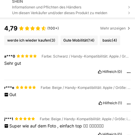
SHEIN
Informationen und Pflichten des Händlers
Um diesen Verkäufer und/oder dieses Produkt zu melden
4,79
(100+)
Mehr anzeigen
werde ich wieder kaufen
(3)
Gute Mobilität
(14)
basic
(4)
a***0
Farbe: Schwarz / Handy-Kompatibilität: Apple / Größe: iPhone 17 Pro Max
Sehr
gut
Hilfreich
(0)
r***e
Farbe: Beige / Handy-Kompatibilität: Apple / Größe: iPhone 17 Pro
Gut
Hilfreich
(1)
j***1
Farbe: Beige / Handy-Kompatibilität: Apple / Größe: iPhone 17 Pro
Super
wie
auf
dem
Foto
,
einfach
top
👍🏻
👍🏻👍🏻👍🏻
Hilfreich
(0)