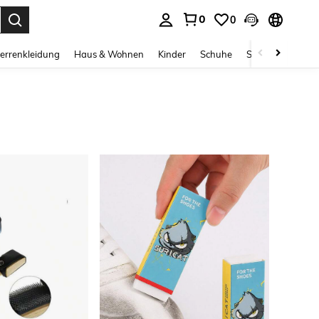
0
0
ess Enter to select.
errenkleidung
Haus & Wohnen
Kinder
Schuhe
Schmuck & Acces