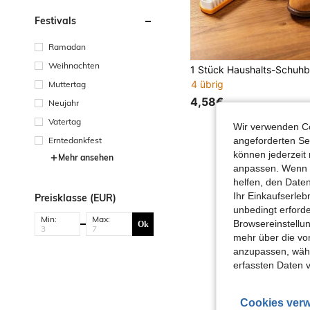
Festivals
Ramadan
Weihnachten
4 übrig
Muttertag
4,58€
Neujahr
Vatertag
Wir verwenden Co
angeforderten Ser
Erntedankfest
können jederzeit 
Mehr ansehen
anpassen. Wenn Si
helfen, den Date
Ihr Einkaufserle
Preisklasse (EUR)
unbedingt erford
Min:
Max:
Browsereinstellun
Ok
mehr über die vo
anzupassen, wähle
erfassten Daten 
Cookies verw