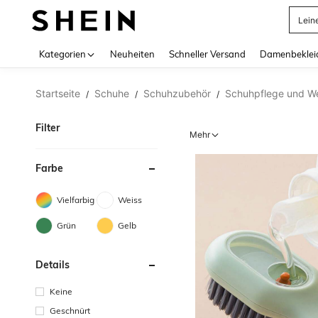
Lein
Use up 
Kategorien
Neuheiten
Schneller Versand
Damenbeklei
Startseite
Schuhe
Schuhzubehör
Schuhpflege und W
/
/
/
Filter
Mehr
Farbe
Vielfarbig
Weiss
Grün
Gelb
Details
Keine
Geschnürt