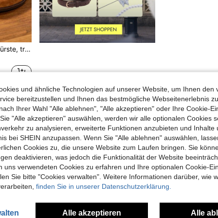
1 Stück Haushalts-Schuhbürste, tragbar & nicht beschädigend, Reinigungsbürste mit hoher Elastizität, geeignet für Veloursleder, Nubukleder, Schneestiefel, Lederschuhe und Accessoires
okies und ähnliche Technologien auf unserer Website, um Ihnen den 
vice bereitzustellen und Ihnen das bestmögliche Webseitenerlebnis zu
1
Insgesamt 1 Seiten
nach Ihrer Wahl "Alle ablehnen", "Alle akzeptieren" oder Ihre Cookie-Ei
e "Alle akzeptieren" auswählen, werden wir alle optionalen Cookies s
nverkehr zu analysieren, erweiterte Funktionen anzubieten und Inhalte
bnis bei SHEIN anzupassen. Wenn Sie "Alle ablehnen" auswählen, lassen
erlichen Cookies zu, die unsere Website zum Laufen bringen. Sie könne
gen deaktivieren, was jedoch die Funktionalität der Website beeinträc
n uns verwendeten Cookies zu erfahren und Ihre optionalen Cookie-Ei
n Sie bitte "Cookies verwalten". Weitere Informationen darüber, wie w
verarbeiten,
finden Sie in unserer Datenschutzerklärung.
alten
Alle akzeptieren
Alle ab