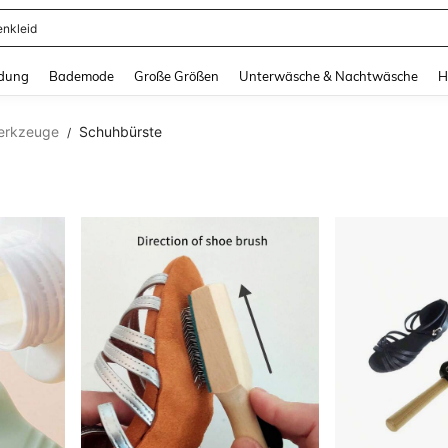
enkleid
and down arrow keys to navigate search Zuletzt gesucht and Suche und Finde. Pr
dung
Bademode
Große Größen
Unterwäsche & Nachtwäsche
H
erkzeuge
Schuhbürste
/