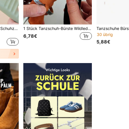
1 Stück Schuhputzbürste, Schuhzubehör
1 Stück Tanzschuh-Bürste Wildleder-Sohle Reinigungswerkzeug Holzgriff Schuhbürste Flacher Griff Runder Griff (Zufällig versendet)
30 übrig
6,78€
5,88€