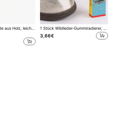
Tanzschuhe Bürste aus Holz, leichtes Leder, spezieller Multi-Funktions-Reinigungsbürste mit Polierfunktion, Tanzschuhe Bürste
1 Stück Wildleder-Gummiradierer, zum Reinigen von Schuhen, zum Entfernen von Flecken von Lackleder oder Mesh-Sportschuhen, geeignet für Trockenreinigung, ideale Wahl für Sportschuh-Enthusiasten, auch geeignet für Schulanfang, Muttertag, Vatertag, Sommer, Strand, Reisen und Abschlusszeit
3,66€