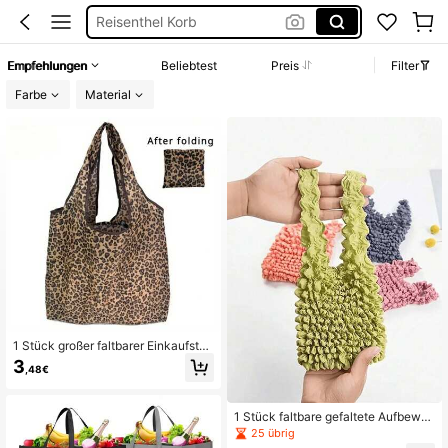
Jutebeutel
Muttikorb
Empfehlungen
Beliebtest
Preis
Filter
Einkaufskorb
Farbe
Material
1 Stück großer faltbarer Einkaufstas
che mit Leopardenmuster - aus stra
3
,48€
pazierfähigem Polyester, wiederver
wendbar und tragbar, geeignet für L
ebensmittel, Kleidung, Reisen und G
eschenkeinkauf, wiederverwendbar
1 Stück faltbare gefaltete Aufbewa
e und faltbare Tragetasche
hrungstasche, magisch expandierb
25 übrig
are Blase Baumwolltasche, Mini-Ta