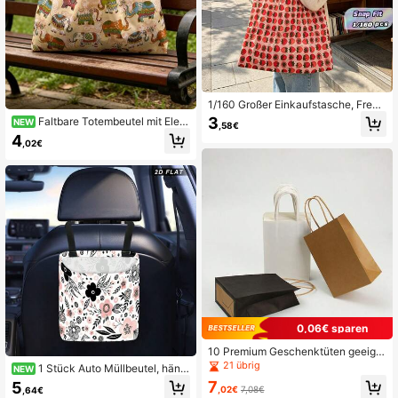
1/160 Großer Einkaufstasche, Freun
dlicher Beutel, Kreative tragbare be
3
Faltbare Totembeutel mit Elefa
NEW
,58€
druckte Handtasche
ntenmuster, ein Muss für Herbst und
4
,02€
Winter. Stilvolle und tragbare, geeig
net für den täglichen Gebrauch, Ein
kaufen, Reisen, Schule und verschi
edene andere Anlässe. Einfaches u
nd modisches Design, Einfarbig, per
fekt zum Aufbewahren von Schulm
aterial. Multifunktionale faltbare Ein
kaufstasche. Perfekt für Feiertage,
Geburtstage, Partys
0,06€ sparen
10 Premium Geschenktüten geeign
et für Hochzeiten und Jahrestage,
21 übrig
1 Stück Auto Müllbeutel, häng
NEW
Kraftpapier Festtaschen mit Griffen
ender Auto Müllbeutel - Rosa & Sch
7
5
- elegante Partydekoration, Brautp
,02€
7,08€
,64€
warzes florales minimalistisches nie