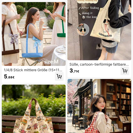
gstasche,Geschenk für Schwester/
Ehefrau/Freundin
Süße, cartoon-tierförmige faltbare E
inkaufstaschen für Zuhause. Prakti
3
1/4/8 Stück mittlere Größe (15x11x
,71€
sche faltbare Einkaufstaschen zum
5 Zoll) Leinwand Einkaufstasche wi
5
Einkaufen gehen, großvolumige Ein
,68€
ederverwendbar Junggesellinnena
kaufstaschen, die sich leicht falten
bschied Gastgeschenk Tasche Tha
und verstauen lassen und bequem
nksgiving Geschenk Tasche Weihn
herumzutragen sind
achtsgeschenk Tragetasche Hochz
eitsgeschenk für Frauen für Lehrert
ag Krankenschwesterntag Mutterta
g Valentinstag Mitarbeiter Wertschä
tzung Saison