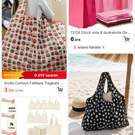
Stoffbeutel
12/24 Stück rosa & dunkelrote Ges
chenktüten mit Griffen, romantische
6
,81€
Party, Hochzeit und Feiertags-Dek
orationen
3
andere Händler
0,01€ sparen
Große Cartoon Faltbare Tragbare Ei
nkaufstasche, Tasche Mit Großer K
3
,74€
3,75€
apazität