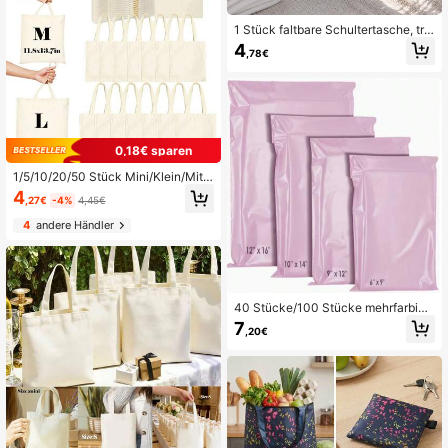
1 Stück faltbare Schultertasche, tra
gbare Einkaufstasche mit Gänseblü
4
,78€
mchen Print, wiederverwendbare T
asche mit großer Kapazität
0,18€ sparen
1/5/10/20/50 Stück Mini/Klein/Mitt
el/Groß Mehrgrößen Blanko Leinwa
4
,27€
-4%
4,45€
nd Wiederverwendbare Großkapazi
tät Einkaufstaschen, DIY Handgefer
4
andere Händler
tigt, Feiertags Geburtstags Party Ge
schenktüten, Hochzeits Geschenkt
üten, Geschenke für Gäste, Mitarbe
iter, Krankenschwestern, Lehrer, Mü
tter
40 Stücke/100 Stücke mehrfarbige
selbstversiegelnde wasserdichte ve
7
,20€
rstärkte Versandbeutel, neue Materi
allogistikbeutel, Verpackungsbeutel
für kleine Artikel, Schmuck, Kleidun
g, Geschenkverpackung, unverzich
tbar für Online-Shops