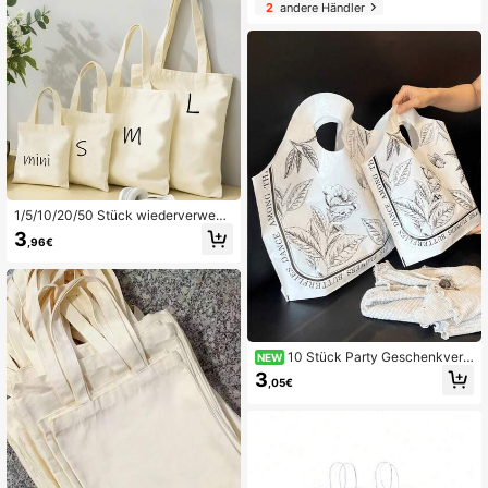
2
andere Händler
1/5/10/20/50 Stück wiederverwend
bares Mehrteiliges Set Blanko Natu
3
,96€
rfarbe Einkaufstaschen Leinwand T
ragetaschen Schultertaschen Hand
taschen
10 Stück Party Geschenkverp
NEW
ackungstüten, Premium Damen Ein
3
,05€
kaufstüten, halbkreisförmige tragba
re Aufbewahrungstüten, Hochzeits
geschenktüten, wiederverwendbar,
verdickte wasserdichte Großkapazi
tät Tragetaschen, geeignet für Feier
tage, Neujahr, Hochzeiten, Partys,
Geburtstagsgeschenktüten, 1 Stück