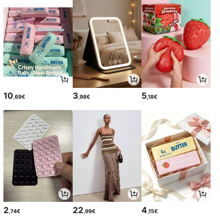
10
3
5
,69€
,98€
,18€
2
22
4
,74€
,99€
,15€