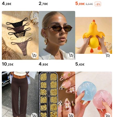
4
2
5
,28€
,78€
,09€
5,54€
-8%
10
4
5
,25€
,93€
,43€