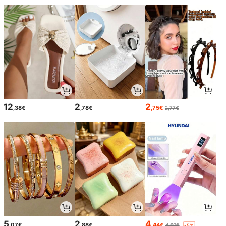
12
2
2
,38€
,78€
,75€
2,77€
5
2
4
,07€
,88€
,44€
4,69€
-5%