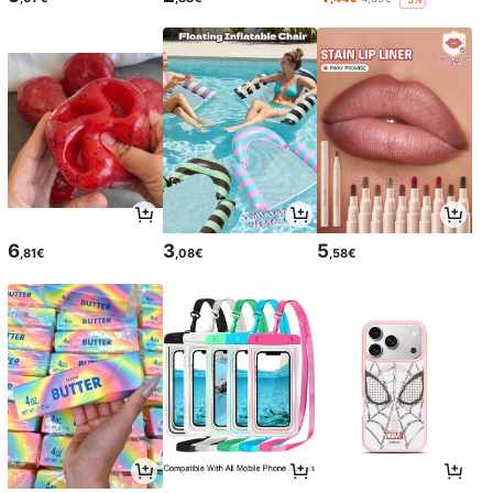
6
3
5
,81€
,08€
,58€