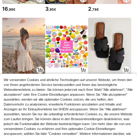
16
3
2
,99€
,95€
,78€
16
6
11
Wir verwenden Cookies und ähnliche Technologien auf unserer Website, um Ihnen den
,49€
,09€
,84€
von Ihnen angeforderten Service bereitzustellen und Ihnen das bestmögliche
Webseitenerlebnis zu bieten. Sie können jederzeit nach Ihrer Wahl "Alle ablehnen", "Alle
akzeptieren" oder Ihre Cookie-Einstellungen anpassen. Wenn Sie "Alle akzeptieren"
auswählen, werden wir alle optionalen Cookies setzen, die uns helfen, den
Datenverkehr zu analysieren, erweiterte Funktionen anzubieten und Inhalte und
Anzeigen an Ihr Einkaufserlebnis bei SHEIN anzupassen. Wenn Sie "Alle ablehnen"
auswählen, lassen Sie nur die unbedingt erforderlichen Cookies zu, die unsere Website
zum Laufen bringen. Sie können diese in den Browsereinstellungen deaktivieren, was
jedoch die Funktionalität der Website beeinträchtigen kann. Um mehr über die von uns
verwendeten Cookies zu erfahren und Ihre optionalen Cookie-Einstellungen
anzupassen, wählen Sie bitte "Cookies verwalten". Weitere Informationen darüber, wie