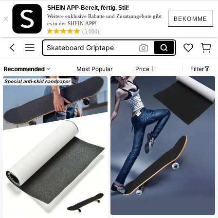
Skateboard Zubehör
SHEIN APP-Bereit, fertig, Stil!
×
Grip Tape
Weitere exklusive Rabatte und Zusatzangebote gibt
BEKOMME
es in der SHEIN APP!
Skateboard Griptape
(5,000)
Grip Tape Scooter
Scooter Deck
Recommended
Most Popular
Price
Filter
Skateboard Zubehör
Grip Tape