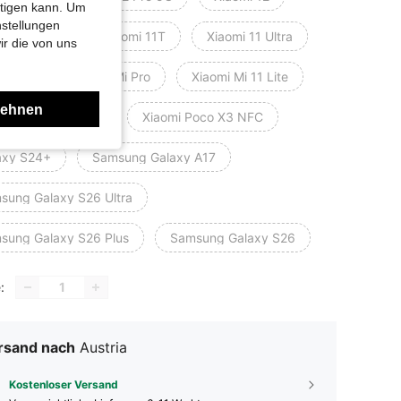
htigen kann. Um
nstellungen
omi 11T Pro
Xiaomi 11T
Xiaomi 11 Ultra
ir die von uns
omi 11
Xiaomi Mi Pro
Xiaomi Mi 11 Lite
lehnen
omi Mi 10T Pro 5G
Xiaomi Poco X3 NFC
axy S24+
Samsung Galaxy A17
sung Galaxy S26 Ultra
sung Galaxy S26 Plus
Samsung Galaxy S26
:
rsand nach
Austria
Kostenloser Versand