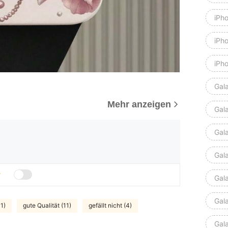
iPh
iPh
iPh
Gal
Mehr anzeigen
Gal
Gal
Gala
Gal
Gal
11)
gute Qualität (11)
gefällt nicht (4)
Gal