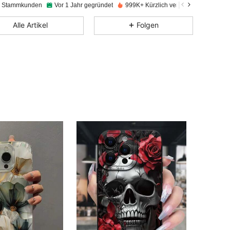
e Stammkunden
Vor 1 Jahr gegründet
999K+ Kürzlich verkauft
Alle Artikel
Folgen
4,89
1K
60K
4,89
1K
60K
4,89
1K
60K
4,89
1K
60K
4,89
1K
60K
4,89
1K
60K
4,89
1K
60K