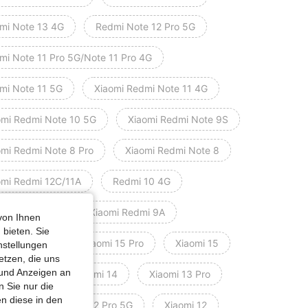
mi Note 13 4G
Redmi Note 12 Pro 5G
mi Note 11 Pro 5G/Note 11 Pro 4G
mi Note 11 5G
Xiaomi Redmi Note 11 4G
omi Redmi Note 10 5G
Xiaomi Redmi Note 9S
omi Redmi Note 8 Pro
Xiaomi Redmi Note 8
omi Redmi 12C/11A
Redmi 10 4G
omi Redmi 9C
Xiaomi Redmi 9A
von Ihnen
 bieten. Sie
omi Redmi 9
Xiaomi 15 Pro
Xiaomi 15
nstellungen
etzen, die uns
 und Anzeigen an
omi 14 Pro
Xiaomi 14
Xiaomi 13 Pro
 Sie nur die
n diese in den
omi 13
Xiaomi 12 Pro 5G
Xiaomi 12