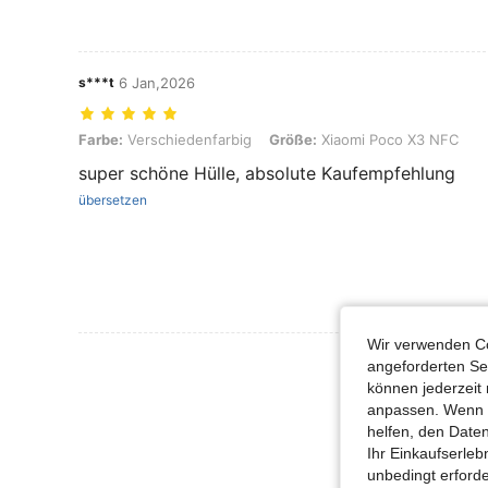
s***t
6 Jan,2026
Farbe: Verschiedenfarbig, Größe: Xiaomi Poco X3 NFC
Farbe:
Verschiedenfarbig
Größe:
Xiaomi Poco X3 NFC
super schöne Hülle, absolute Kaufempfehlung
übersetzen
Wir verwenden Co
Mehr Bewertung
angeforderten Ser
können jederzeit 
anpassen. Wenn Si
helfen, den Date
Ihr Einkaufserle
unbedingt erford