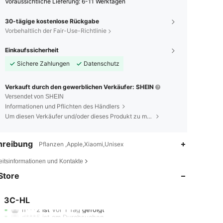
Voraussichtliche Lieferung:
6-11 Werktagen
30-tägige kostenlose Rückgabe
Vorbehaltlich der Fair-Use-Richtlinie
Einkaufssicherheit
Sichere Zahlungen
Datenschutz
Verkauft durch den gewerblichen Verkäufer: SHEIN
Versendet von SHEIN
Informationen und Pflichten des Händlers
Um diesen Verkäufer und/oder dieses Produkt zu melden
hreibung
Pflanzen ,Apple,Xiaomi,Unisex
4,89
1K
60K
eitsinformationen und Kontakte
Store
4,89
1K
60K
3C-HL
n***2
ist
Vor 1 Tag
gefolgt
d***5
ist am Durchsuchen
4,89
1K
60K