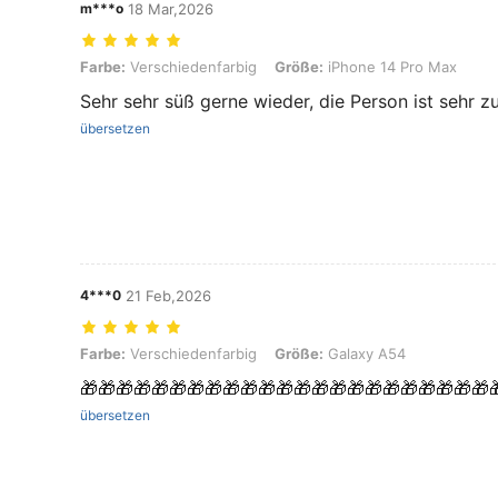
m***o
18 Mar,2026
Farbe: Verschiedenfarbig, Größe: iPhone 14 Pro Max
Farbe:
Verschiedenfarbig
Größe:
iPhone 14 Pro Max
Sehr sehr süß gerne wieder, die Person ist sehr z
übersetzen
4***0
21 Feb,2026
Farbe: Verschiedenfarbig, Größe: Galaxy A54
Farbe:
Verschiedenfarbig
Größe:
Galaxy A54
🎁🎁🎁🎁🎁🎁🎁🎁🎁🎁🎁🎁🎁🎁🎁🎁🎁🎁🎁🎁🎁🎁🎁
übersetzen