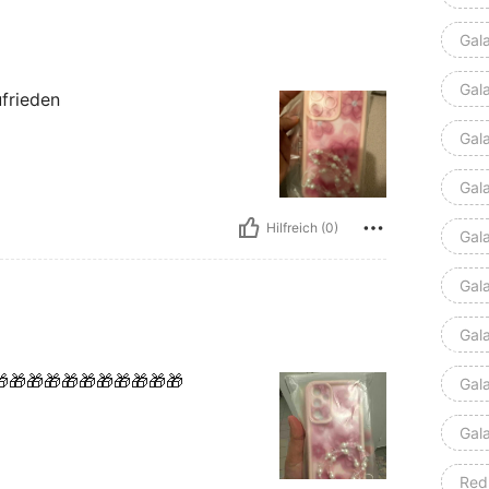
Gal
Gal
ufrieden
Gal
Gal
Hilfreich (0)
Gal
Gal
Gal
🎁🎁🎁🎁🎁🎁🎁🎁🎁🎁
Gal
Gal
Red