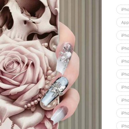
iPh
Appl
iPh
iPh
iPh
iPh
iPh
iPh
iPh
iPho