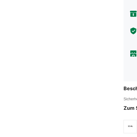
Besc
Sicherh
Zum 