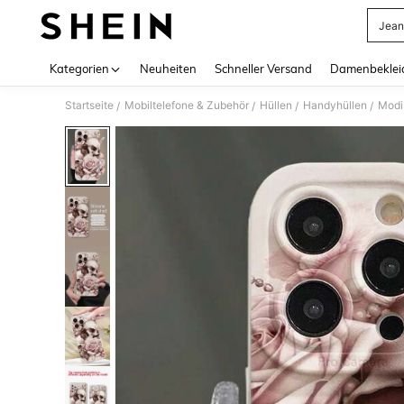
Jean
Use up 
Kategorien
Neuheiten
Schneller Versand
Damenbeklei
Startseite
Mobiltelefone & Zubehör
Hüllen
Handyhüllen
Modi
/
/
/
/