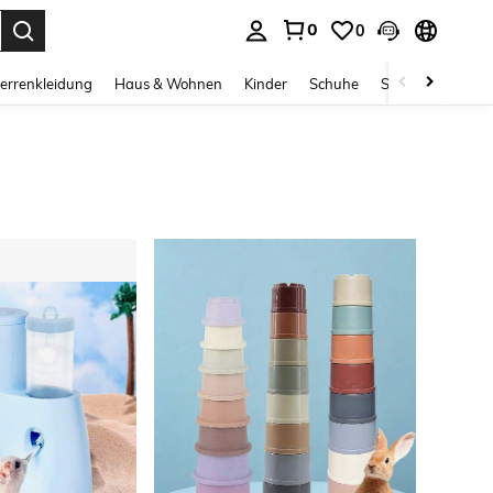
0
0
ess Enter to select.
errenkleidung
Haus & Wohnen
Kinder
Schuhe
Schmuck & Acces