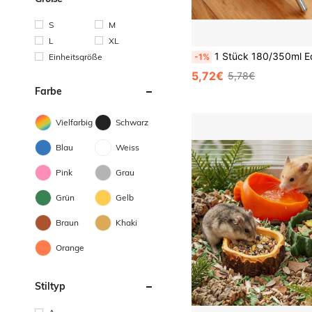
S
M
L
XL
1 Stück 180/350ml Edelstahl Kugel Hänge Wasserflasche, automatischer Tiertränker, auslaufsicher leises Trinknapf, geeignet für Hamster, Kaninchen, 
Einheitsgröße
-1%
5,72€
5,78€
Farbe
Vielfarbig
Schwarz
Blau
Weiss
Pink
Grau
Grün
Gelb
Braun
Khaki
Orange
Stiltyp