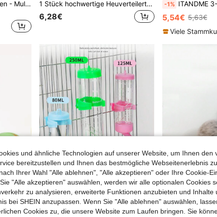
Holz-Heuregel für Kaninchen - Multifunktionale Futtertroge, geeignet für Kaninchen, Meerschweinchen und andere kleine Haustiere
1 Stück hochwertige Heuverteilertasche aus Oxfordgewebe mit Avocado-/Erdbeere-/Bananen-Muster mit Metallverschluss, geeignet für Hamster, Kaninchen und andere kleine Haustiere, hält den Käfig sauber und verhindert Heuverschwendung, verschiedene Muster und Farben erhältlich, ganzjährige Verwendung
ITANDME 3-Loch/2-Loch Heu-Futternapf für Kaninchen, bissfest, Meerschweinchen Heu-Aufbewahrungstasch
-1%
6,28€
5,54€
5,63€
Viele Stammk
okies und ähnliche Technologien auf unserer Website, um Ihnen den 
vice bereitzustellen und Ihnen das bestmögliche Webseitenerlebnis zu
nach Ihrer Wahl "Alle ablehnen", "Alle akzeptieren" oder Ihre Cookie-Ei
e "Alle akzeptieren" auswählen, werden wir alle optionalen Cookies s
nverkehr zu analysieren, erweiterte Funktionen anzubieten und Inhalte
bnis bei SHEIN anzupassen. Wenn Sie "Alle ablehnen" auswählen, lassen
ufsicher, Kleintier Leckerli Ball, Kaninchen Futterball, Haustier Nagetier Zubehör
Edelstahl Anti-Leck Kugellager Wasserspender, Hängende Wasserflasche - (Zufällige Farbe) - Um Ihre Haustiere zu hydratisieren - Leuchtende Farben, langanhaltend und einfach zu reinigen, geeignet für Hamster, Kaninchen und andere Kleintiere
erlichen Cookies zu, die unsere Website zum Laufen bringen. Sie könne
39 übrig
4,88€