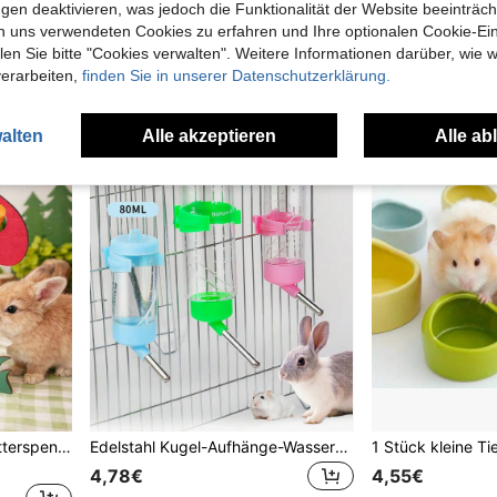
gen deaktivieren, was jedoch die Funktionalität der Website beeinträc
4,88€
n uns verwendeten Cookies zu erfahren und Ihre optionalen Cookie-Ei
1
andere Händler
n Sie bitte "Cookies verwalten". Weitere Informationen darüber, wie w
verarbeiten,
finden Sie in unserer Datenschutzerklärung.
alten
Alle akzeptieren
Alle ab
1 Set pilzförmiger Holz-Futterspender für Haustiere, geeignet für Kaninchen/Meerschweinchen/Hamster/Katzen, dekorative Fütterungseinrichtung für kleine Haustiere, interaktive Fütterungsstation, Gemüse-/Heu-/Blatt-Fütterungsständer, abnehmbarer Gemüseständer, Fütterungszubehör für kleine Tiere, perfektes Geschenk für Haustierbesitzer
Edelstahl Kugel-Aufhänge-Wasserflasche/Wasserspender für Ihr Haustier (zufällige Farbe) - Auslaufsicher, leuchtende Farben, langanhaltend und leicht zu reinigen, geeignet für kleine Haustiere wie Hamster, Kaninchen, etc.
4,78€
4,55€