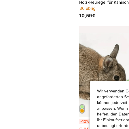
30 übrig
10,59€
Wir verwenden Co
angeforderten Ser
können jederzeit 
anpassen. Wenn Si
helfen, den Date
Ihr Einkaufserle
Grün/Gelb/Blau Kleintier Spielzeugball, Kaninchen Leckerli Ball, Langsamer Futterspender, Kaninchen Langsamer Futterspender, Meerschweinchen Zuckergleiter Puzzle Spielzeug Karotten Muster Ball Haustier Futterspender ausla
-12%
unbedingt erford