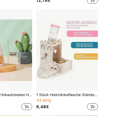
12,78€
1 automatischer Trinkautomaten Hamsternapf mit dreidimensionalen Kleintier-Motiven, automatischer Trinkspender für kleine Tiere, versteckter Raum, auslaufsicher
1 Stück Holztränkeflasche-Ständer für Zwerghamster, Mäuse und Igel geeignet
33 übrig
6,48€