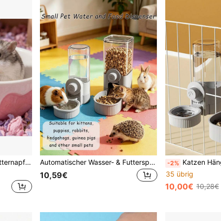
Rennmaus, Chinchilla, Futter- und Wasserspender
Automatischer Wasser- & Futterspender für kleine Haustiere, hängende Schwerkraft-Fütterungsschale, abnehmbares Design, vollständig waschbar, auslaufsicher, einfache Installation, geeignet für Kätzchen, Welpen, Kaninchen, Igel, Meerschweinchen und andere kleine Haustiere
Katzen Hänge-Wasserspender, Hunde Wasserversorgung, Hänge-Käfig, Hunde
-2%
35 übrig
10,59€
10,00€
10,28€