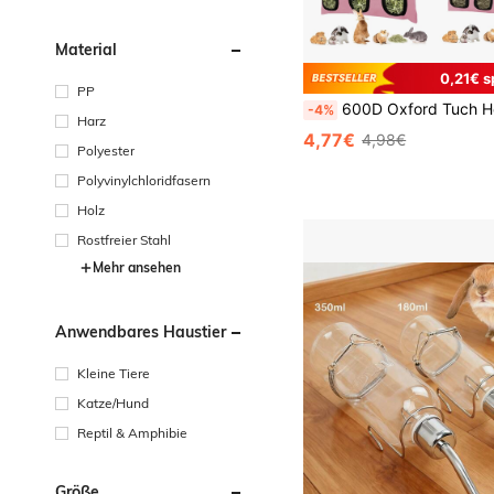
Material
0,21€ s
PP
600D Oxford Tuch Heu-Futternapf für Kaninchen, rosa Farbe, hängender Stil Heu-Aufbewahrungstasche geeignet für K
-4%
Harz
4,77€
4,98€
Polyester
Polyvinylchloridfasern
Holz
Rostfreier Stahl
Mehr ansehen
Anwendbares Haustier
Kleine Tiere
Katze/Hund
Reptil & Amphibie
Größe