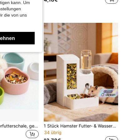
htigen kann. Um
nstellungen
ir die von uns
lehnen
1 Stück kleine Tierfutterschale, geeignet für Hamster, Vögel, Papageien, leicht zu reinigen, kippsichere Konstruktion
1 Stück Hamster Futter- & Wassernapf, auslaufsicherer Trinkbrunnen, All-in-One Hamster Fressnapf & Wasserspender, auslaufsicher multifunktional
34 übrig