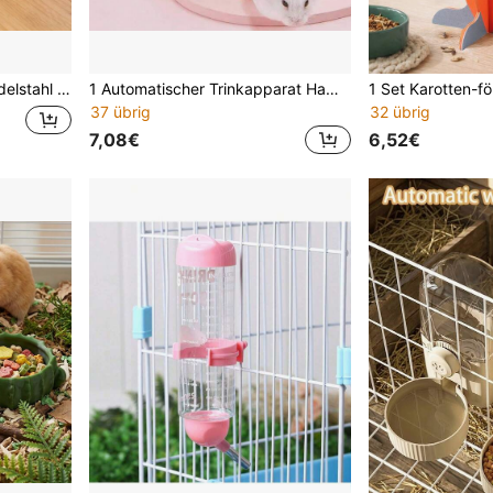
Katzen, Hunde, käfigmontiertes tragbares Haustierzubehör
1 Automatischer Trinkapparat Hamster Wasserflasche mit dreidimensionalen Kleintierwasserflasche, Hängend Automatischer Kleintiertränker, Versteckter Raum, Auslaufsicher
37 übrig
32 übrig
7,08€
6,52€