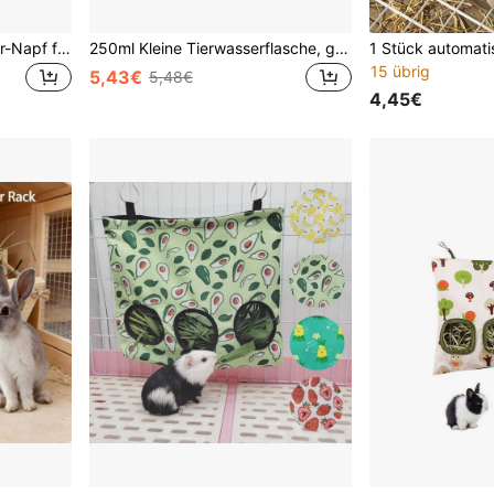
1 Stück Anti-Umkipp Futter-Napf für Kleintiere, auslaufsicher PVC Futter- und Wasserschale, dekorativer Futternapf geeignet für Hamster, Kaninchen und Meerschweinchen, passend für Käfigumgebung
250ml Kleine Tierwasserflasche, geeignet für kleine Haustiere/Kaninchen/Frettchen/Hamster/Meerschweinchen, Hamster Wasserspender, bissfeste Kaninchen-Eichhörnchen-Näpfe, Haustierzubehör, Käfig-Accessoires
15 übrig
5,43€
5,48€
4,45€