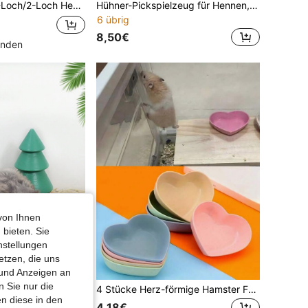
e - große Kapazität, leicht zu reinigen - süßes Design, Fütterungstasche für Kleintiere geeignet für Meerschweinchen, Kaninchen usw.
Hühner-Pickspielzeug für Hennen, Geflügel, Enten und Papageien - interaktive Schaukel-Futterstation mit Feder und Bodenstab; Feder-Aktions-Puzzlespielzeug für Küken; geeignet als Stallzubehör und Futterstationen für Käfig- oder Freilandhühner
6 übrig
8,50€
unden
von Ihnen
 bieten. Sie
nstellungen
etzen, die uns
 und Anzeigen an
 Sie nur die
1 Stück Holz Hamsterfutter Schale, einfach & modisch, geeignet für den täglichen Gebrauch
4 Stücke Herz-förmige Hamster Futter Schüssel & Wasser Tasse - Robustes Kunststoff Anti-Kipp Design, Mehrfarbige Optionen geeignet für Kaninchen, Rennmäuse, Katzen, Hunde - Kleine Haustier Futter Schüssel & Wasser Spender, Hamster Zubehör, Lebendige Haustier Artikel, Leicht zu reinigende Materialien, Haustier Futter, Kleine Haustier Zubehör, Hamster Futter Schüssel, Meerschweinchen Zubehör
n diese in den
4,18€