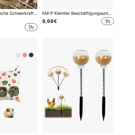
1 Stück automatische Schwerkraft-Haustier-Wasserflasche & Futterspender, geeignet für kleine Tiere wie Kaninchen, Meerschweinchen, Hase, Frettchen, Welpen, Katzen, platzsparende auslaufsichere abnehmbare Trink- & Fressschale, käfigmontierte Trink- & Fressstation, Premium-Käfigzubehör
KM-P Kleintier Beschäftigungsunterlage, geeignet für Kaninchen, Igel, Meerschweinchen, mit süßem Blumenmuster, Beschäftigungsfutter Pad
9,68€