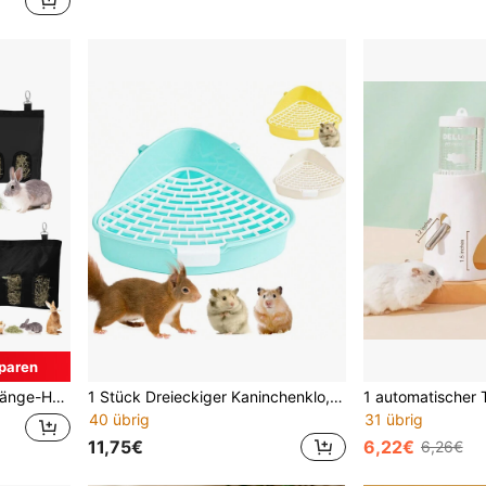
paren
hen und andere Kleintiere
1 Stück Dreieckiger Kaninchenklo, Kunststoff Ecktoilette für kleine Tiere, Kaninchen, Frettchen, Hamster, Chinchillas - Tierkäfig
40 übrig
31 übrig
11,75€
6,22€
6,26€