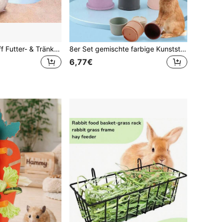
1 Stück Kunststoff Futter- & Tränkeautomat, geeignet für Hamster, Vögel, 2-in-1 automatisch, auslaufsicher, großes Fassungsvermögen, leises Design, bissresistent, abnehmbar und einfach zu reinigen, Schwerkraft-Design
8er Set gemischte farbige Kunststoff-Stapelbecher - kognitives sensorisches Stapelspielzeug geeignet für Kaninchen, Hamster, kleine Haustiere, interaktives Intelligenzspiel mit Snackbecher-Funktion, Indoor-Spiel, perfekt als Oster- und Frühlingsgeschenk
6,77€