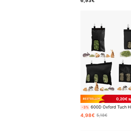
6,93€
0,20€ s
600D Oxford Tuch Hänge-Heuautomat für Kaninchen, geeignet für Kaninc
-3%
4,98€
5,18€