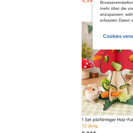
5,35€
6,08€
Browsereinstellun
mehr über die vo
anzupassen, wähle
erfassten Daten 
Cookies verw
12 übrig