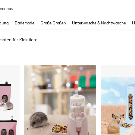
ertops
and down arrow keys to navigate search Zuletzt gesucht and Suche und Finde. Pr
dung
Bademode
Große Größen
Unterwäsche & Nachtwäsche
H
maten für Kleintiere