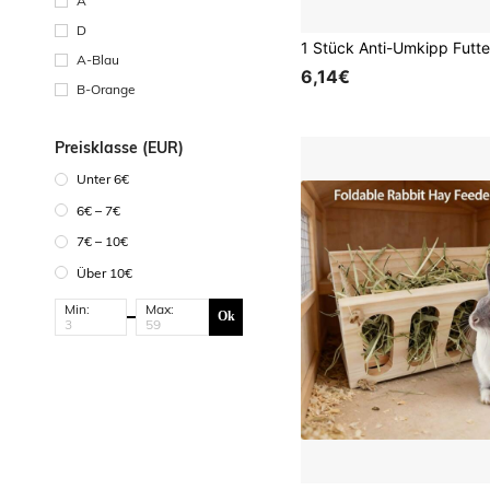
A
D
A-Blau
6,14€
B-Orange
Preisklasse (EUR)
Unter 6€
6€ – 7€
7€ – 10€
Über 10€
Min:
Max:
Ok