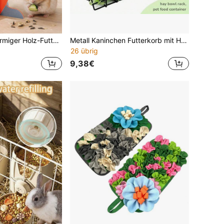
1 Set Karotten-förmiger Holz-Futterständer für Haustiere, Gemüse-Futterständer für kleine Tiere, Kaninchen/Meerschweinchen interaktiver Snack-Ständer, Futterspender, Gemüse/Heu/Blatt-Fütterungsständer, dekorative Fütterungsvorrichtung für Kleintiere, abnehmbarer Gemüseständer, Fütterungszubehör für Kleintiere, Geschenk für Haustierbesitzer
Metall Kaninchen Futterkorb mit Heuraufe, Gitterdesign - Erhöhte Heuraufe für Kleintiere, robuster Käfig mit auslaufsicherer Konstruktion für einfache Reinigung, Fütterungsstation für Haustiere | zylindrischer Drahtrahmen | stabile und robuste Struktur, Kaninchenfutterkrippe
26 übrig
9,38€