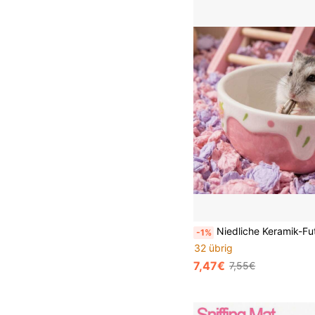
Niedliche Keramik-Futternapf mit Erdbeermuster, kippsicher mit glatter Glasur, kleiner Fressnapf für Hamster, Meerschweinchen, 
-1%
32 übrig
7,47€
7,55€