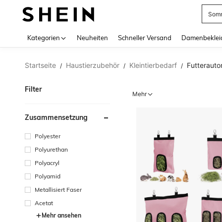
Somm
Use up 
Kategorien
Neuheiten
Schneller Versand
Damenbeklei
Startseite
Haustierzubehör
Kleintierbedarf
Futterauto
/
/
/
Filter
Mehr
Zusammensetzung
Polyester
Polyurethan
Polyacryl
Polyamid
Metallisiert Faser
Acetat
Mehr ansehen