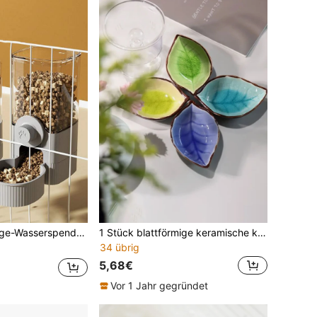
 Wasserschale, Kleine Futternapf für Haustiere, Katzen Napf, Automatischer Haustier-Futterspender
1 Stück blattförmige keramische kleine Futternapf für Hamster, Meerschweinchen, Echsen, schwer umzustoßen
34 übrig
5,68€
Vor 1 Jahr gegründet