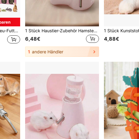
paren
aninchen, Hamster und andere Kleintiere
1 Stück Haustier-Zubehör Hamster Tränke Futter-Brunnen für Kleintiere, Hamster Wasserflasche Halter
6,48€
4,88€
1
andere Händler